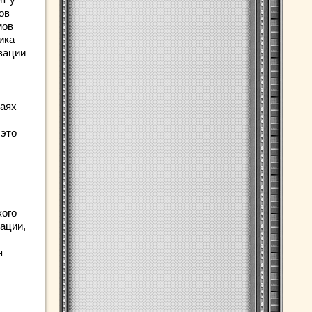
ов
мов
ика
зации
чаях
 это
кого
кации,
я