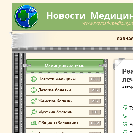
www.novosti-mediciny.r
Главна
Медицинские темы
Ре
ле
Новости медицины
1877
Автор
Детские болезни
216
Женские болезни
215
Т
Мужские болезни
101
П
Общие заболевания
1782
Б
П