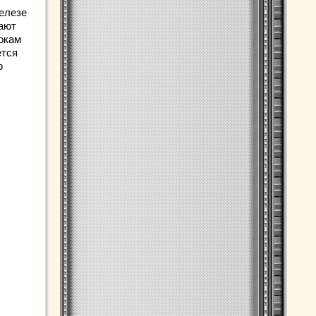
елезе
нают
окам
ется
о