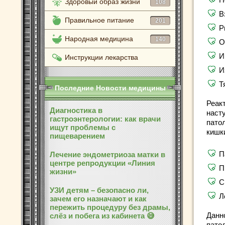
Здоровый образ жизни
108
В
Правильное питание
201
Р
Народная медицина
140
О
И
Инструкции лекарства
И
Т
Последние Новости медицины
Реак
Диагностика в
наст
гастроэнтерологии: как врачи
пато
ищут проблемы с
кишк
пищеварением
П
Лечение эндометриоза матки в
центре репродукции «Линия
П
жизни»
С
УЗИ детям – безопасно ли,
Л
зачем его назначают и как
пережить процедуру без драмы,
Данн
слёз и побега из кабинета 😅
патол