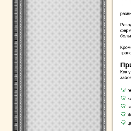
разв
Разр
ферм
боль
Кром
тран
Пр
Как 
забо
г
х
г
Ж
ц