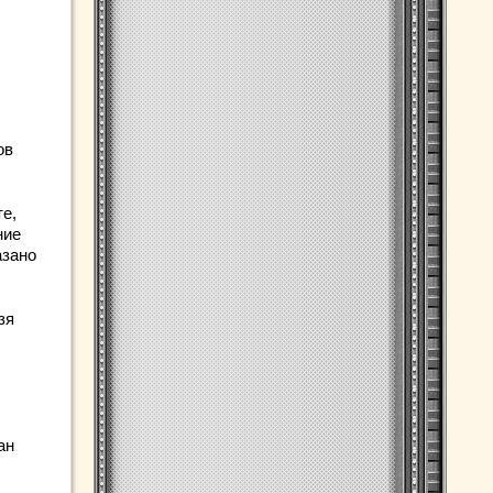
ов
те,
ние
азано
зя
ан