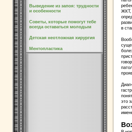
ребе
Выведение из запоя: трудности
и особенности
ЖКТ,
опре
Советы, которые помогут тебе
разв
всегда оставаться молодым
в ста
Детская неотложная хирургия
Вооб
суще
Ментопластика
боле
прис
говор
пато
прояв
Диаг
гаст
понят
это 
расс
именн
Во
В но