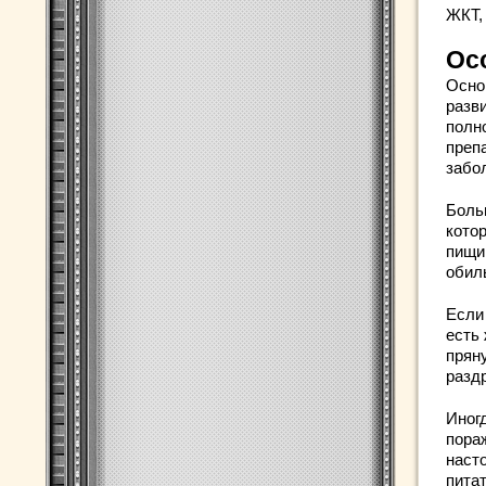
ЖКТ,
Ос
Осно
разв
полн
преп
забол
Боль
кото
пищи
обил
Если
есть
прян
разд
Иног
пора
наст
пита