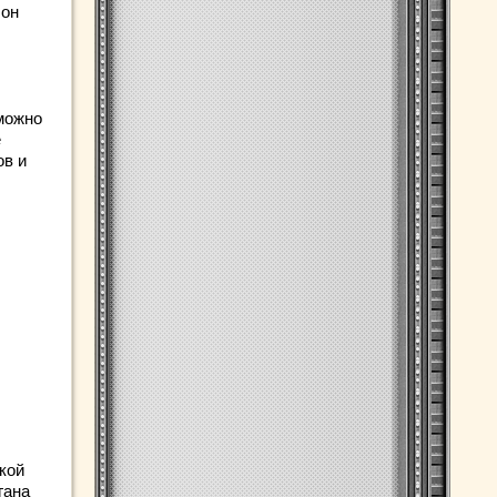
 он
 можно
е
ов и
кой
гана