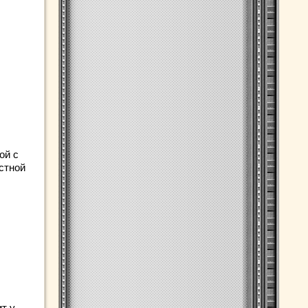
ой с
стной
т у