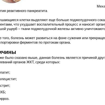
Меха
ития реактивного панкреатита
ушающиеся клетки выделяют еще больше поджелудочного сока
ентами, что ухудшает воспалительный процесс и наносит орган
шой ущерб – ткани поджелудочной железы активно уничтожаютс
е того, болезнь может развиться на фоне сужения или прекраще
спортировки ферментов по протокам органа.
ичины
уже было сказано выше, данная болезнь является причиной друг
леваний органов ЖКТ, среди которых:
епатит;
олецистит;
астрит;
КБ;
ирроз.