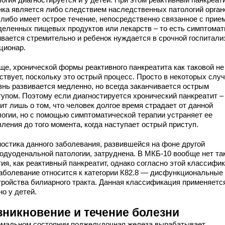
нка является либо следствием наследственных патологий орган
 либо имеет острое течение, непосредственно связанное с прие
деленных пищевых продуктов или лекарств – то есть симптомат
ивается стремительно и ребенок нуждается в срочной госпитали
ционар.
ще, хронической формы реактивного панкреатита как таковой не
ствует, поскольку это острый процесс. Просто в некоторых слу
знь развивается медленно, но всегда заканчивается острым
тупом. Поэтому если диагностируется хронический панкреатит –
ит лишь о том, что человек долгое время страдает от данной
логии, но с помощью симптоматической терапии устраняет ее
ления до того момента, когда наступает острый приступ.
ностика данного заболевания, развившейся на фоне другой
родуоденальной патологии, затруднена. В МКБ-10 вообще нет та
ия, как реактивный панкреатит, однако согласно этой классифи
заболевание относится к категории К82.8 — дисфункциональные
тройства билиарного тракта. Данная классификация применяетс
о у детей.
зникновение и течение болезни
рмальном состоянии поджелудочная железа вырабатывает