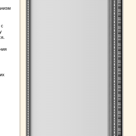
низм
 с
у
я.
ния
их