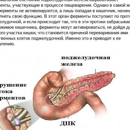
енты, участвующие в процессе пищеварения. Однако в самой ж
ферменты не активизируются, а лишь попадая в кишечник, начи
лнять свою функцию. В этот орган ферменты поступают по прот
лудочной, и если происходит так, что в эти протоки забрасыва
ржимое кишечника, ферменты могут активироваться, не дойдя д
ого участка кишки, что становится причиной переваривания ими
твенных клеток поджелудочной. Именно это и приводит к ее
алению.