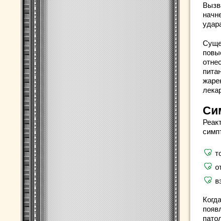
Вызв
начн
удар
Суще
повы
отне
пита
жаре
лека
Си
Реак
симп
т
о
в
Когд
появ
патол