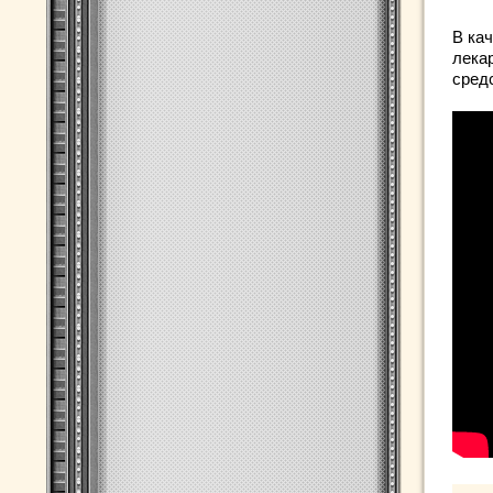
В ка
лека
сред