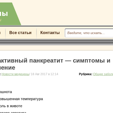
u
я
Все статьи
Контакты
активный панкреатит — симптомы и
чение
:
Новости медицины
/ 18 Авг 2017 в 12:14
Рубрика:
Общие забол
ошнота
овышенная температура
оль в животе
отеря аппетита