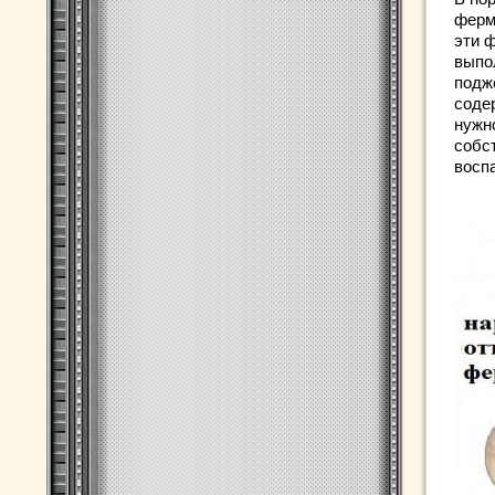
ферм
эти 
выпо
подже
соде
нужн
собс
восп