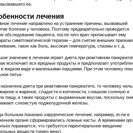
 вызвавшего ее.
обенности лечения
вное лечение направлено на устранение причины, вызвавшей
итие болезни у человека. Поэтому предварительно проводится
ое обследование пациента, после чего врач прописывает ему
араты симптоматической терапии – для снятия внешних признак
евания, таких как боль, высокая температура, спазмы и т. д.
шое значение в лечении играет диета при реактивном панкреати
рая исключает все вредные продукты и предполагает употребле
 в жидком виде и маленькими порциями. При этом человеку пок
ьное питье.
 назначена диета при реактивном панкреатите, то человеку нель
 жирное и жареное, сладости и копчености, слишком соленую и
ую пищу, а также продукты с выраженным вкусом, поскольку они
ражают слизистую поджелудочной железы.
да больным показано хирургическое лечение, например, если в
женном органе сформировались ложные кисты. А временами орг
олько поражается, что требуется парентеральное введение
тельных веществ (через вену).