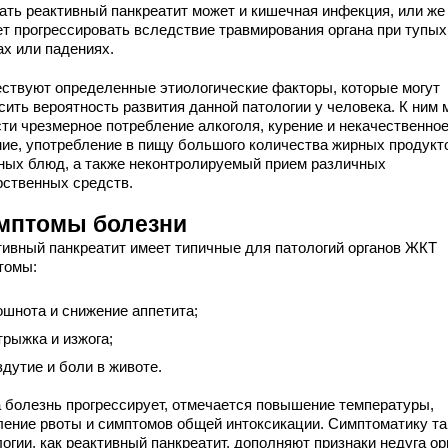
ать реактивный панкреатит может и кишечная инфекция, или же
ет прогрессировать вследствие травмирования органа при тупых
ах или падениях.
ствуют определенные этиологические факторы, которые могут
сить вероятность развития данной патологии у человека. К ним
сти чрезмерное потребление алкоголя, курение и некачественно
ние, употребление в пищу большого количества жирных продукт
ных блюд, а также неконтролируемый прием различных
рственных средств.
мптомы болезни
тивный панкреатит имеет типичные для патологий органов ЖКТ
томы:
ошнота и снижение аппетита;
трыжка и изжога;
здутие и боли в животе.
а болезнь прогрессирует, отмечается повышение температуры,
ление рвоты и симптомов общей интоксикации. Симптоматику та
огии, как реактивный панкреатит, дополняют признаки недуга ор