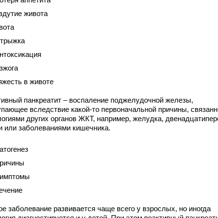
здутие живота
вота
трыжка
нтоксикация
зжога
яжесть в животе
тивный панкреатит – воспаление поджелудочной железы,
упающее вследствие какой-то первоначальной причины, связанн
логиями других органов ЖКТ, например, желудка, двенадцатипер
и или заболеваниями кишечника.
атогенез
ричины
имптомы
ечение
ое заболевание развивается чаще всего у взрослых, но иногда
огия диагностируется и у детей. При этом реактивный панкреати