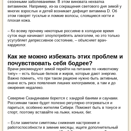
сезонными заболеваниями. В этом виновата нехватка
витамином. Например, из-за сокращения светового дня зимой у
многих взрослых и детей возникает дефицит витамина D. Об
этом говорят тусклые и ломкие волосы, слоящиеся ногти и
плохая кожа.
– Ко всему прочему некоторые россияне в холодное время
суток еще начинают злоупотреблять алкоголем, но это только
усугубляет депрессивное состояние, – объясняет врач-
кардиолог.
Как же можно избежать этих проблем и
почувствовать себя бодрее?
Врачи рекомендуют зимой перейти на питание по «животному
типу» – есть больше белков и жиров, которые дают энергию.
Важно помнить, что при таком рационе нужно быть активным,
иначе есть риск появления лишних килограммов, а там и до
ожирения недалеко.
Северяне Скандинавии борются с хандрой банями и саунами.
Россиянам также будет полезно регулярно отогреваться и
париться, особенно жителям Сибири. Поможет быть в тонусе и
спорт, поэтому вставайте на лыжи, коньки, бег.
– Если заметили симптомы снижения настроения и
работоспособности в зимние месяцы, ищите дополнительный