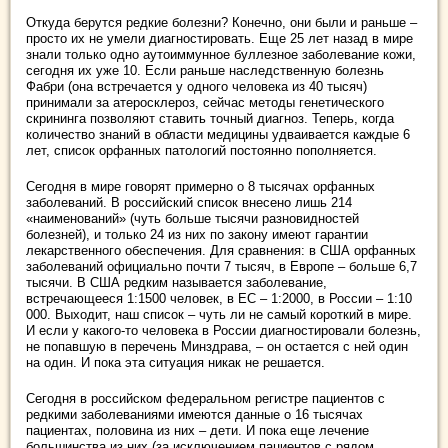
Откуда берутся редкие болезни? Конечно, они были и раньше –
просто их не умели диагностировать. Еще 25 лет назад в мире
знали только одно аутоиммунное буллезное заболевание кожи,
сегодня их уже 10. Если раньше наследственную болезнь
Фабри (она встречается у одного человека из 40 тысяч)
принимали за атеросклероз, сейчас методы генетического
скрининга позволяют ставить точный диагноз. Теперь, когда
количество знаний в области медицины удваивается каждые 6
лет, список орфанных патологий постоянно пополняется.
Сегодня в мире говорят примерно о 8 тысячах орфанных
заболеваний. В российский список внесено лишь 214
«наименований» (чуть больше тысячи разновидностей
болезней), и только 24 из них по закону имеют гарантии
лекарственного обеспечения. Для сравнения: в США орфанных
заболеваний официально почти 7 тысяч, в Европе – больше 6,7
тысячи. В США редким называется заболевание,
встречающееся 1:1500 человек, в ЕС – 1:2000, в России – 1:10
000. Выходит, наш список – чуть ли не самый короткий в мире.
И если у какого-то человека в России диагностировали болезнь,
не попавшую в перечень Минздрава, – он остается с ней один
на один. И пока эта ситуация никак не решается.
Сегодня в российском федеральном регистре пациентов с
редкими заболеваниями имеются данные о 16 тысячах
пациентах, половина из них – дети. И пока еще лечение
большинства из них (за исключением пациентов с рядом