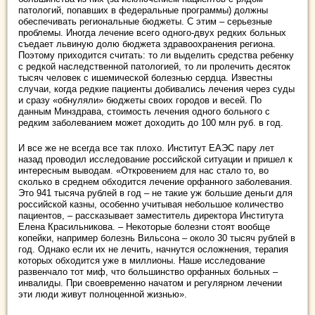
патологий, попавших в федеральные программы) должны
обеспечивать региональные бюджеты. С этим – серьезные
проблемы. Иногда лечение всего одного-двух редких больных
съедает львиную долю бюджета здравоохранения региона.
Поэтому приходится считать: то ли выделить средства ребенку
с редкой наследственной патологией, то ли пролечить десяток
тысяч человек с ишемической болезнью сердца. Известны
случаи, когда редкие пациенты добивались лечения через суды
и сразу «обнуляли» бюджеты своих городов и весей. По
данным Минздрава, стоимость лечения одного больного с
редким заболеванием может доходить до 100 млн руб. в год.
И все же не всегда все так плохо. Институт ЕАЭС пару лет
назад проводил исследование российской ситуации и пришел к
интересным выводам. «Откровением для нас стало то, во
сколько в среднем обходится лечение орфанного заболевания.
Это 941 тысяча рублей в год – не такие уж большие деньги для
российской казны, особенно учитывая небольшое количество
пациентов, – рассказывает заместитель директора Института
Елена Красильникова. – Некоторые болезни стоят вообще
копейки, например болезнь Вильсона – около 30 тысяч рублей в
год. Однако если их не лечить, начнутся осложнения, терапия
которых обходится уже в миллионы. Наше исследование
развенчало тот миф, что большинство орфанных больных –
инвалиды. При своевременно начатом и регулярном лечении
эти люди живут полноценной жизнью».