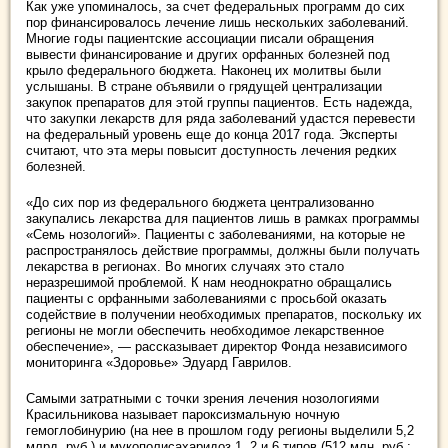
Как уже упоминалось, за счет федеральных программ до сих
пор финансировалось лечение лишь нескольких заболеваний.
Многие годы пациентские ассоциации писали обращения
вывести финансирование и других орфанных болезней под
крыло федерального бюджета. Наконец их молитвы были
услышаны. В стране объявили о грядущей централизации
закупок препаратов для этой группы пациентов. Есть надежда,
что закупки лекарств для ряда заболеваний удастся перевести
на федеральный уровень еще до конца 2017 года. Эксперты
считают, что эта меры повысит доступность лечения редких
болезней.
«До сих пор из федерального бюджета централизованно
закупались лекарства для пациентов лишь в рамках программы
«Семь нозологий». Пациенты с заболеваниями, на которые не
распространялось действие программы, должны были получать
лекарства в регионах. Во многих случаях это стало
неразрешимой проблемой. К нам неоднократно обращались
пациенты с орфанными заболеваниями с просьбой оказать
содействие в получении необходимых препаратов, поскольку их
регионы не могли обеспечить необходимое лекарственное
обеспечение», — рассказывает директор Фонда независимого
мониторинга «Здоровье» Эдуард Гаврилов.
Самыми затратными с точки зрения лечения нозологиями
Красильникова называет пароксизмальную ночную
гемоглобинурию (на нее в прошлом году регионы выделили 5,2
млрд. руб.) и мукополисахаридоз 1, 2 и 6 типов (512 млн. руб.;