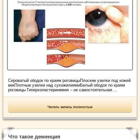
Сероватый ободок по краям роговицыПлоские узелки под кожей
векПлотные узелки над сухожилиямиБелый ободок по краям
роговицы Гиперхолестеринемия – не самостоятельная ...
Читать запись полностью
Что такое деменция