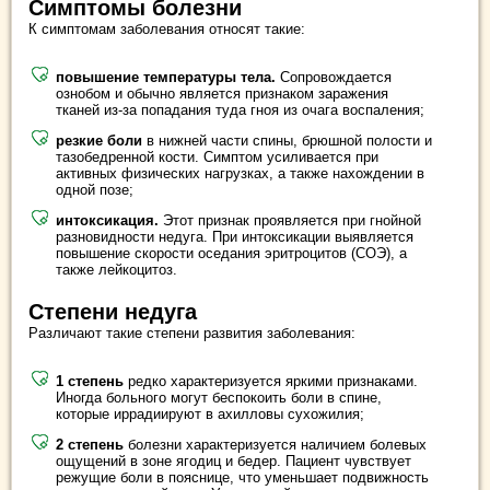
Симптомы болезни
К симптомам заболевания относят такие:
повышение температуры тела.
Сопровождается
ознобом и обычно является признаком заражения
тканей из-за попадания туда гноя из очага воспаления;
резкие боли
в нижней части спины, брюшной полости и
тазобедренной кости. Симптом усиливается при
активных физических нагрузках, а также нахождении в
одной позе;
интоксикация.
Этот признак проявляется при гнойной
разновидности недуга. При интоксикации выявляется
повышение скорости оседания эритроцитов (СОЭ), а
также лейкоцитоз.
Степени недуга
Различают такие степени развития заболевания:
1 степень
редко характеризуется яркими признаками.
Иногда больного могут беспокоить боли в спине,
которые иррадиируют в ахилловы сухожилия;
2 степень
болезни характеризуется наличием болевых
ощущений в зоне ягодиц и бедер. Пациент чувствует
режущие боли в пояснице, что уменьшает подвижность