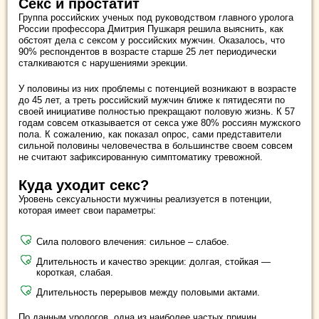
Секс и простатит
Группа российских ученых под руководством главного уролога
России профессора Дмитрия Пушкаря решила выяснить, как
обстоят дела с сексом у российских мужчин. Оказалось, что
90% респондентов в возрасте старше 25 лет периодически
сталкиваются с нарушениями эрекции.
У половины из них проблемы с потенцией возникают в возрасте
до 45 лет, а треть российский мужчин ближе к пятидесяти по
своей инициативе полностью прекращают половую жизнь. К 57
годам совсем отказывается от секса уже 80% россиян мужского
пола. К сожалению, как показал опрос, сами представители
сильной половины человечества в большинстве своем совсем
не считают зафиксированную симптоматику тревожной.
Куда уходит секс?
Уровень сексуальности мужчины реализуется в потенции,
которая имеет свои параметры:
Сила полового влечения: сильное – слабое.
Длительность и качество эрекции: долгая, стойкая —
короткая, слабая.
Длительность перерывов между половыми актами.
По данным урологов, одна из наиболее частых причин