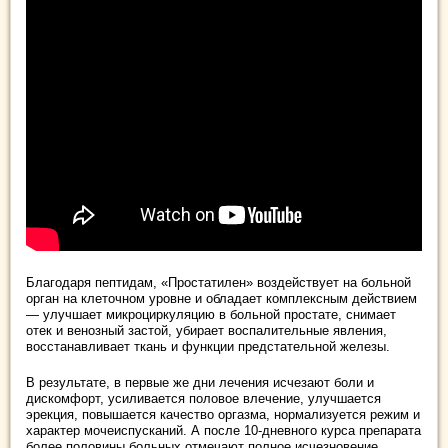
Благодаря пептидам, «Простатилен» воздействует на больной
орган на клеточном уровне и обладает комплексным действием
— улучшает микроциркуляцию в больной простате, снимает
отек и венозный застой, убирает воспалительные явления,
восстанавливает ткань и функции предстательной железы.
В результате, в первые же дни лечения исчезают боли и
дискомфорт, усиливается половое влечение, улучшается
эрекция, повышается качество оргазма, нормализуется режим и
характер мочеиспусканий. А после 10-дневного курса препарата
более половины больных отмечают полное исчезновение