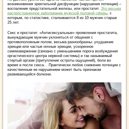
возникновения эректильной дисфункции (нарушения потенции) –
воспаление предстательной железы, или простатит.
Это весьма
распространенное заболевание мужской половой сферы
, с
которым, по статистике, сталкиваются 8 из 10 мужчин старше
25 лет.
Секс и простатит. «Антисексуальные» проявления простатита,
вынуждающие мужчин уклоняться от общения с
противоположным полом, весьма разнообразны: ухудшение
эрекции или частые ночные эрекции, ускоренное
семяизвержение (связано с уменьшением порога возбуждения
оргастического центра нервной системы) и так называемый
стертый оргазм (притупление остроты ощущений), боли во
время и после секса… Практически любое снижение потенции с
качественным ее нарушением может быть признаком
развивающейся болезни.