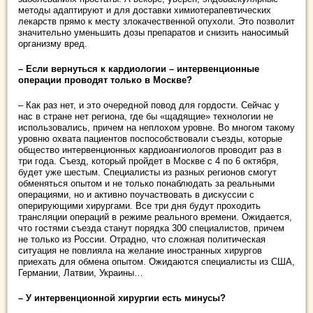
методы адаптируют и для доставки химиотерапевтических
лекарств прямо к месту злокачественной опухоли. Это позволит
значительно уменьшить дозы препаратов и снизить наносимый
организму вред.
– Если вернуться к кардиологии – интервенционные
операции проводят только в Москве?
– Как раз нет, и это очередной повод для гордости. Сейчас у
нас в стране нет региона, где бы «щадящие» технологии не
использовались, причем на неплохом уровне. Во многом такому
уровню охвата пациентов поспособствовали съезды, которые
общество интервенционных кардиоангиологов проводит раз в
три года. Съезд, который пройдет в Москве с 4 по 6 октября,
будет уже шестым. Специалисты из разных регионов смогут
обменяться опытом и не только понаблюдать за реальными
операциями, но и активно поучаствовать в дискуссии с
оперирующими хирургами. Все три дня будут проходить
трансляции операций в режиме реального времени. Ожидается,
что гостями съезда станут порядка 300 специалистов, причем
не только из России. Отрадно, что сложная политическая
ситуация не повлияла на желание иностранных хирургов
приехать для обмена опытом. Ожидаются специалисты из США,
Германии, Латвии, Украины…
– У интервенционной хирургии есть минусы?