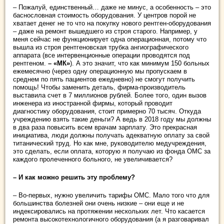
– Пожалуй, единственный… даже не минус, а особенность – это
баснословная стоимость оборудования. У центров порой не
хватает денег не то что на покупку нового рентген-оборудования
– даже на ремонт вышедшего из строя старого. Например, у
меня сейчас не функционирует одна операционная, потому что
вышла из строя рентгеновская трубка ангиографического
аппарата (все интервенционные операции проводятся под
рентгеном.
– «МК»
). А это значит, что как минимум 150 больных
ежемесячно (через одну операционную мы пропускаем в
среднем по пять пациентов ежедневно) не смогут получить
помощь! Чтобы заменить деталь, фирма-производитель
выставила счет в 7 миллионов рублей. Более того, один вызов
инженера из иностранной фирмы, который проводит
диагностику оборудования, стоит примерно 70 тысяч. Откуда
учреждению взять такие деньги? А ведь в 2018 году мы должны
в два раза повысить всем врачам зарплату. Это прекрасная
инициатива, люди должны получать адекватную оплату за свой
титанический труд. Но как мне, руководителю медучреждения,
это сделать, если оплата, которую я получаю из фонда ОМС за
каждого пролеченного больного, не увеличивается?
– И как можно решить эту проблему?
– Во-первых, нужно увеличить тарифы ОМС. Мало того что для
большинства болезней они очень низкие – они еще и не
индексировались на протяжении нескольких лет. Что касается
ремонта высокотехнологичного оборудования (а я разговаривал