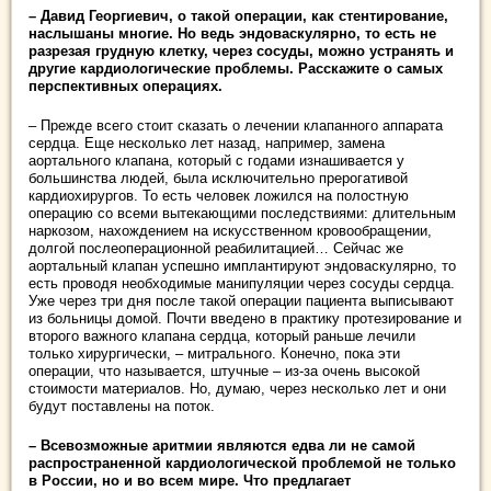
– Давид Георгиевич, о такой операции, как стентирование,
наслышаны многие. Но ведь эндоваскулярно, то есть не
разрезая грудную клетку, через сосуды, можно устранять и
другие кардиологические проблемы. Расскажите о самых
перспективных операциях.
– Прежде всего стоит сказать о лечении клапанного аппарата
сердца. Еще несколько лет назад, например, замена
аортального клапана, который с годами изнашивается у
большинства людей, была исключительно прерогативой
кардиохирургов. То есть человек ложился на полостную
операцию со всеми вытекающими последствиями: длительным
наркозом, нахождением на искусственном кровообращении,
долгой послеоперационной реабилитацией… Сейчас же
аортальный клапан успешно имплантируют эндоваскулярно, то
есть проводя необходимые манипуляции через сосуды сердца.
Уже через три дня после такой операции пациента выписывают
из больницы домой. Почти введено в практику протезирование и
второго важного клапана сердца, который раньше лечили
только хирургически, – митрального. Конечно, пока эти
операции, что называется, штучные – из-за очень высокой
стоимости материалов. Но, думаю, через несколько лет и они
будут поставлены на поток.
– Всевозможные аритмии являются едва ли не самой
распространенной кардиологической проблемой не только
в России, но и во всем мире. Что предлагает