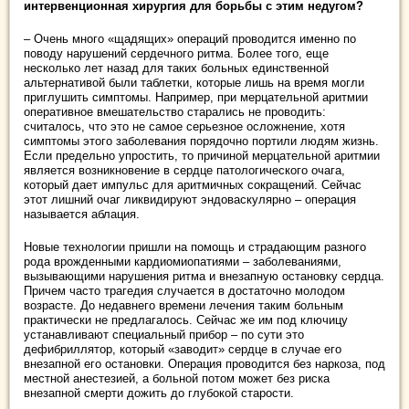
интервенционная хирургия для борьбы с этим недугом?
– Очень много «щадящих» операций проводится именно по
поводу нарушений сердечного ритма. Более того, еще
несколько лет назад для таких больных единственной
альтернативой были таблетки, которые лишь на время могли
приглушить симптомы. Например, при мерцательной аритмии
оперативное вмешательство старались не проводить:
считалось, что это не самое серьезное осложнение, хотя
симптомы этого заболевания порядочно портили людям жизнь.
Если предельно упростить, то причиной мерцательной аритмии
является возникновение в сердце патологического очага,
который дает импульс для аритмичных сокращений. Сейчас
этот лишний очаг ликвидируют эндоваскулярно – операция
называется аблация.
Новые технологии пришли на помощь и страдающим разного
рода врожденными кардиомиопатиями – заболеваниями,
вызывающими нарушения ритма и внезапную остановку сердца.
Причем часто трагедия случается в достаточно молодом
возрасте. До недавнего времени лечения таким больным
практически не предлагалось. Сейчас же им под ключицу
устанавливают специальный прибор – по сути это
дефибриллятор, который «заводит» сердце в случае его
внезапной его остановки. Операция проводится без наркоза, под
местной анестезией, а больной потом может без риска
внезапной смерти дожить до глубокой старости.