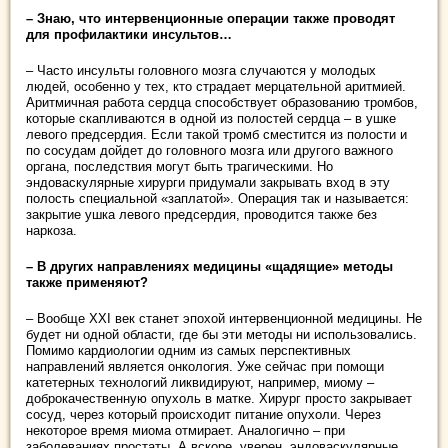
– Знаю, что интервенционные операции также проводят
для профилактики инсультов…
– Часто инсульты головного мозга случаются у молодых
людей, особенно у тех, кто страдает мерцательной аритмией.
Аритмичная работа сердца способствует образованию тромбов,
которые скапливаются в одной из полостей сердца – в ушке
левого предсердия. Если такой тромб сместится из полости и
по сосудам дойдет до головного мозга или другого важного
органа, последствия могут быть трагическими. Но
эндоваскулярные хирурги придумали закрывать вход в эту
полость специальной «заплатой». Операция так и называется:
закрытие ушка левого предсердия, проводится также без
наркоза.
– В других направлениях медицины «щадящие» методы
также применяют?
– Вообще XXI век станет эпохой интервенционной медицины. Не
будет ни одной области, где бы эти методы ни использовались.
Помимо кардиологии одним из самых перспективных
направлений является онкология. Уже сейчас при помощи
катетерных технологий ликвидируют, например, миому –
доброкачественную опухоль в матке. Хирург просто закрывает
сосуд, через который происходит питание опухоли. Через
некоторое время миома отмирает. Аналогично – при
заболеваниях простаты. А вскоре, уверен, эндоваскулярные