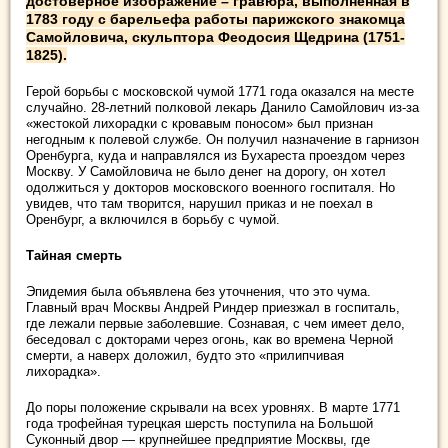
достоверное изображение – гравюра, выполненная в
1783 году с барельефа работы парижского знакомца
Самойловича, скульптора Феодосия Щедрина (1751-
1825).
Герой борьбы с московской чумой 1771 года оказался на месте
случайно. 28-летний полковой лекарь Данило Самойлович из-за
«жестокой лихорадки с кровавым поносом» был признан
негодным к полевой службе. Он получил назначение в гарнизон
Оренбурга, куда и направлялся из Бухареста проездом через
Москву. У Самойловича не было денег на дорогу, он хотел
одолжиться у докторов московского военного госпиталя. Но
увидев, что там творится, нарушил приказ и не поехал в
Оренбург, а включился в борьбу с чумой.
Тайная смерть
Эпидемия была объявлена без уточнения, что это чума.
Главный врач Москвы Андрей Риндер приезжал в госпиталь,
где лежали первые заболевшие. Сознавая, с чем имеет дело,
беседовал с докторами через огонь, как во времена Черной
смерти, а наверх доложил, будто это «прилипчивая
лихорадка».
До поры положение скрывали на всех уровнях. В марте 1771
года трофейная турецкая шерсть поступила на Большой
Суконный двор — крупнейшее предприятие Москвы, где