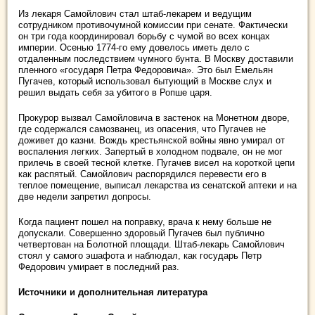
Из лекаря Самойлович стал штаб-лекарем и ведущим
сотрудником противочумной комиссии при сенате. Фактически
он три года координировал борьбу с чумой во всех концах
империи. Осенью 1774-го ему довелось иметь дело с
отдаленным последствием чумного бунта. В Москву доставили
пленного «государя Петра Федоровича». Это был Емельян
Пугачев, который использовал бытующий в Москве слух и
решил выдать себя за убитого в Ропше царя.
Прокурор вызвал Самойловича в застенок на Монетном дворе,
где содержался самозванец, из опасения, что Пугачев не
доживет до казни. Вождь крестьянской войны явно умирал от
воспаления легких. Запертый в холодном подвале, он не мог
прилечь в своей тесной клетке. Пугачев висел на короткой цепи
как распятый. Самойлович распорядился перевести его в
теплое помещение, выписал лекарства из сенатской аптеки и на
две недели запретил допросы.
Когда пациент пошел на поправку, врача к нему больше не
допускали. Совершенно здоровый Пугачев был публично
четвертован на Болотной площади. Штаб-лекарь Самойлович
стоял у самого эшафота и наблюдал, как государь Петр
Федорович умирает в последний раз.
Источники и дополнительная литература