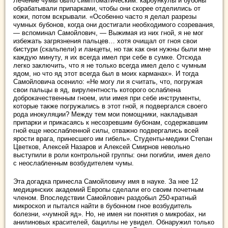
Лечение чумы было симптоматическим: карбункулы и бубоны
обрабатывали припарками, чтобы они скорее отделились от
кожи, потом вскрывали. «Особенно часто я делал разрезы
чумных бубонов, когда они достигали необходимого созревания,
— вспоминал Самойлович, — Выжимая из них гной, я не мог
избежать загрязнения пальцев… хотя очищал от гноя свои
бистури (скальпели) и ланцеты, но так как они нужны были мне
каждую минуту, я их всегда имел при себе в сумке. Отсюда
легко заключить, что я не только всегда имел дело с чумным
ядом, но что яд этот всегда был в моих карманах». И тогда
Самойловича осенило: «Не могу ли я считать, что, погружая
свои пальцы в яд, вирулентность которого ослаблена
доброкачественным гноем, или имея при себе инструменты,
которые также погружались в этот гной, я подвергался своего
рода инокуляции? Между тем мои помощники, накладывая
припарки и прикасаясь к несозревшим бубонам, содержавшим
гной еще неослабленной силы, отважно подвергались всей
ярости врага, принесшего им гибель». Студенты-медики Степан
Цветков, Алексей Назаров и Алексей Смирнов невольно
выступили в роли контрольной группы: они погибли, имея дело
с неослабленным возбудителем чумы.
Эта догадка принесла Самойловичу имя в науке. За нее 12
медицинских академий Европы сделали его своим почетным
членом. Впоследствии Самойлович раздобыл 250-кратный
микроскоп и пытался найти в бубонном гное возбудитель
болезни, «чумной яд». Но, не имея ни понятия о микробах, ни
анилиновых красителей, бациллы не увидел. Обнаружил только