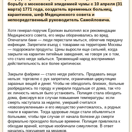
борьбу с московской эпидемией чумы с 10 апреля (31
марта) 1771 года, создатель временных больниц,
карантинов, шеф Медицинского совета и
непосредственный руководитель Самойловича.
Хотя генерал-поручик Еропкин выполнял все рекомендации
Медицинского совета, его меры оборачивались во вред.
Опечатали бани — люди перестали мыться, облегчив передачу
инфекции. Запретили въезд с товарами на территорию Москвы
— подорожали продукты. Цены выросли еще сильней, когда
закрыли на карантин питейные заведения, не говоря уж о том,
что стало негде забыться. Трезвеющий народ воспринимал
действительность все более критически.
Закрыли фабрики — стало негде работать. Продавать вещи
нельзя: торговлю с рук запретили, ограничивая циркуляцию
заразных вещей и денег. Чтобы не обездолить близких, больные
разбредались по городу и умирали подальше от дома, так что
их личность нельзя было установить. Полиция стала обходить
дома, фиксируя все случаи повышения температуры: если
смерть наступала за неделю, умерший считался
«язвозачумленным» и его имущество уничтожалось, а родных
гнали в карантин. Тогда здоровые люди стали объявляться
больными, чтобы при случае от начала болезни до смерти
формально проходило больше времени. Полиция привлекла к
обходам врачей, которые изобличали симулянтов. В ответ
начались покушения на медиков.