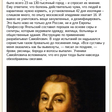
было всего 23 на 130-тысячный город – и спросил их мнение.
Ему ответили, что болезнь действительно чума, что людей в
карантинах нужно кормить, а установленные 42 дня изоляции –
слишком много, по опыту московской эпидемии хватает 16. И
важно не уничтожать вещи зачумленных, а дезинфицировать.
Это было ново не только для России, ни и для Европы.
Профессор Ягельский составил порошок на основе серы и
селитры, которым окуривали одежду, жилища, больницы и
общественные здания. Инструкцию по применению
разрабатывал Самойлович. В ходе испытаний он надышался
сернистым газом буквально до посинения лица. «Все суставы у
меня оказались как бы вывихнуты, — писал он позднее, —
брови, ресницы, борода и волосы выпали». Ученики
Самойловича вспоминали, что его руки тогда были навсегда
обезображены ожогами.