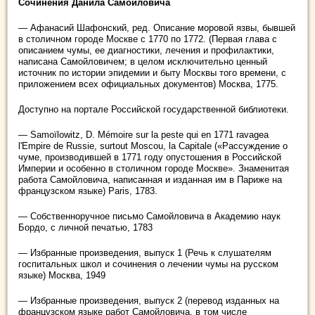
Сочинения Данила Самойловича
— Афанасий Шафонский, ред. Описание моровой язвы, бывшей
в столичном городе Москве с 1770 по 1772. (Первая глава с
описанием чумы, ее диагностики, лечения и профилактики,
написана Самойловичем; в целом исключительно ценный
источник по истории эпидемии и быту Москвы того времени, с
приложением всех официальных документов) Москва, 1775.
Доступно на портале Российской государственной библиотеки.
— Samoïlowitz, D. Mémoire sur la peste qui en 1771 ravagea
l'Empire de Russie, surtout Moscou, la Capitale («Рассуждение о
чуме, производившей в 1771 году опустошения в Российской
Империи и особенно в столичном городе Москве». Знаменитая
работа Самойловича, написанная и изданная им в Париже на
французском языке) Paris, 1783.
— Собственноручное письмо Самойловича в Академию наук
Бордо, с личной печатью, 1783
— Избранные произведения, выпуск 1 (Речь к слушателям
госпитальных школ и сочинения о лечении чумы на русском
языке) Москва, 1949
— Избранные произведения, выпуск 2 (перевод изданных на
французском языке работ Самойловича, в том числе