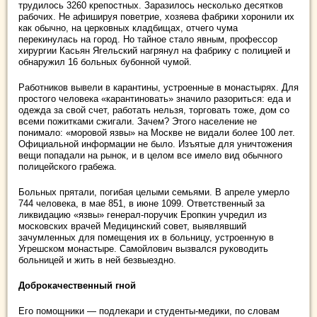
трудилось 3260 крепостных. Заразилось несколько десятков
рабочих. Не афишируя поветрие, хозяева фабрики хоронили их
как обычно, на церковных кладбищах, отчего чума
перекинулась на город. Но тайное стало явным, профессор
хирургии Касьян Ягельский нагрянул на фабрику с полицией и
обнаружил 16 больных бубонной чумой.
Работников вывели в карантины, устроенные в монастырях. Для
простого человека «карантиновать» значило разориться: еда и
одежда за свой счет, работать нельзя, торговать тоже, дом со
всеми пожитками сжигали. Зачем? Этого население не
понимало: «моровой язвы» на Москве не видали более 100 лет.
Официальной информации не было. Изъятые для уничтожения
вещи попадали на рынок, и в целом все имело вид обычного
полицейского грабежа.
Больных прятали, погибая целыми семьями. В апреле умерло
744 человека, в мае 851, в июне 1099. Ответственный за
ликвидацию «язвы» генерал-поручик Еропкин учредил из
московских врачей Медицинский совет, выявлявший
зачумленных для помещения их в больницу, устроенную в
Угрешском монастыре. Самойлович вызвался руководить
больницей и жить в ней безвыездно.
Доброкачественный гной
Его помощники — подлекари и студенты-медики, по словам