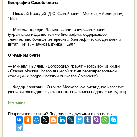
Биографии Самойловича
— Николай Бородий. Д.С. Самойлович. Москва, «Медицина»,
1985
— Микола Бородiй. Данило Самійлович Самойлович
(украинское издание той же биографии, содержащее
значительно больше интересных биографических деталей и
цитат). Київ, «Наукова думка», 1987
О Чумном бунте
— Михаил Пыляев. «Богородицу грабят!» (отрывок из книги
«Старая Москва. История былой жизни первопрестольной
столицы» с подробностями убийства Амвросия)
— Федор Каржавин. О бунте Московском очевидное известие
(записки очевидца, с детальным описанием подавления бунта).
Источник
Понравилась статья? Поделись с друзьями в соц.сетях: