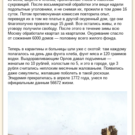
сукровицей. После восьмикратной обработки эти вещи надели
подопытные уголовники, и не снимая их, прожили в том доме 16
суток. Потом противочумная комиссия повторила опыт,
переведя их в том же платье в другой окуренный дом, где они
благополучно провели еще 15 дней. Все остались живы, и по
уговору получили свободу. После этого в течение зимы всю
Москву обработали квартал за кварталом. Окуривание спасло
от сожжения 6000 домов — половину всего жилого фонда.
Теперь в карантины и больницы шли уже с охотой: там каждому
полагалось на день два фунта хлеба, фунт мяса и 120 граммов
водки. Выздоравливающим Орлов давал подъемные —
женатым по 10 рублей, холостым по 5, и это в городе, где 3
рубля считались неплохим месячным жалованьем. Появились
даже симулянты, желавшие поболеть в такой роскоши.
Эпидемия прекратилась в апреле 1772 года, унеся по
официальным данным 56672 жизни.