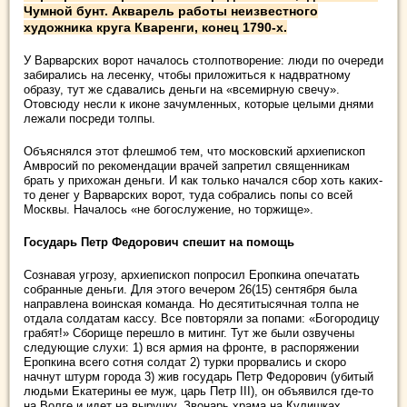
Чумной бунт. Акварель работы неизвестного
художника круга Кваренги, конец 1790-х.
У Варварских ворот началось столпотворение: люди по очереди
забирались на лесенку, чтобы приложиться к надвратному
образу, тут же сдавались деньги на «всемирную свечу».
Отовсюду несли к иконе зачумленных, которые целыми днями
лежали посреди толпы.
Объяснялся этот флешмоб тем, что московский архиепископ
Амвросий по рекомендации врачей запретил священникам
брать у прихожан деньги. И как только начался сбор хоть каких-
то денег у Варварских ворот, туда собрались попы со всей
Москвы. Началось «не богослужение, но торжище».
Государь Петр Федорович спешит на помощь
Сознавая угрозу, архиепископ попросил Еропкина опечатать
собранные деньги. Для этого вечером 26(15) сентября была
направлена воинская команда. Но десятитысячная толпа не
отдала солдатам кассу. Все повторяли за попами: «Богородицу
грабят!» Сборище перешло в митинг. Тут же были озвучены
следующие слухи: 1) вся армия на фронте, в распоряжении
Еропкина всего сотня солдат 2) турки прорвались и скоро
начнут штурм города 3) жив государь Петр Федорович (убитый
людьми Екатерины ее муж, царь Петр III), он объявился где-то
на Волге и идет на выручку. Звонарь храма на Кулишках