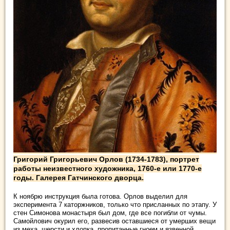
Григорий Григорьевич Орлов (1734-1783), портрет
работы неизвестного художника, 1760-е или 1770-е
годы. Галерея Гатчинского дворца.
К ноябрю инструкция была готова. Орлов выделил для
эксперимента 7 каторжников, только что присланных по этапу. У
стен Симонова монастыря был дом, где все погибли от чумы.
Самойлович окурил его, развесив оставшиеся от умерших вещи
из меха, шерсти и хлопка, пропитанные гноем и язвенной