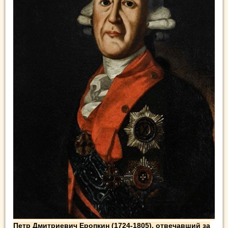
Петр Дмитриевич Еропкин (1724-1805), отвечавший за