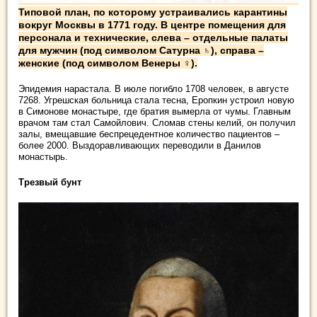
Типовой план, по которому устраивались карантины
вокруг Москвы в 1771 году. В центре помещения для
персонала и технические, слева – отдельные палаты
для мужчин (под символом Сатурна ♄), справа –
женские (под символом Венеры ♀).
Эпидемия нарастала. В июле погибло 1708 человек, в августе
7268. Угрешская больница стала тесна, Еропкин устроил новую
в Симонове монастыре, где братия вымерла от чумы. Главным
врачом там стал Самойлович. Сломав стены келий, он получил
залы, вмещавшие беспрецедентное количество пациентов –
более 2000. Выздоравливающих переводили в Данилов
монастырь.
Трезвый бунт