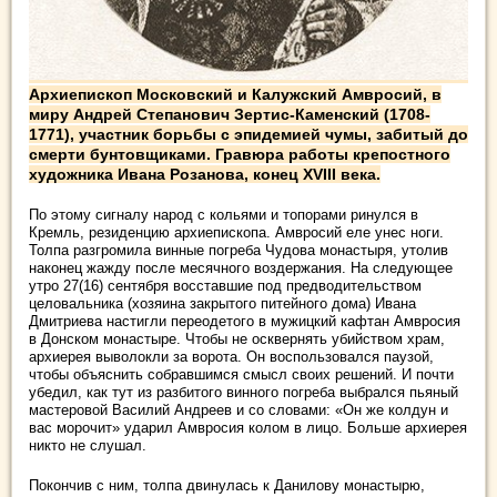
Архиепископ Московский и Калужский Амвросий, в
миру Андрей Степанович Зертис-Каменский (1708-
1771), участник борьбы с эпидемией чумы, забитый до
смерти бунтовщиками. Гравюра работы крепостного
художника Ивана Розанова, конец XVIII века.
По этому сигналу народ с кольями и топорами ринулся в
Кремль, резиденцию архиепископа. Амвросий еле унес ноги.
Толпа разгромила винные погреба Чудова монастыря, утолив
наконец жажду после месячного воздержания. На следующее
утро 27(16) сентября восставшие под предводительством
целовальника (хозяина закрытого питейного дома) Ивана
Дмитриева настигли переодетого в мужицкий кафтан Амвросия
в Донском монастыре. Чтобы не осквернять убийством храм,
архиерея выволокли за ворота. Он воспользовался паузой,
чтобы объяснить собравшимся смысл своих решений. И почти
убедил, как тут из разбитого винного погреба выбрался пьяный
мастеровой Василий Андреев и со словами: «Он же колдун и
вас морочит» ударил Амвросия колом в лицо. Больше архиерея
никто не слушал.
Покончив с ним, толпа двинулась к Данилову монастырю,