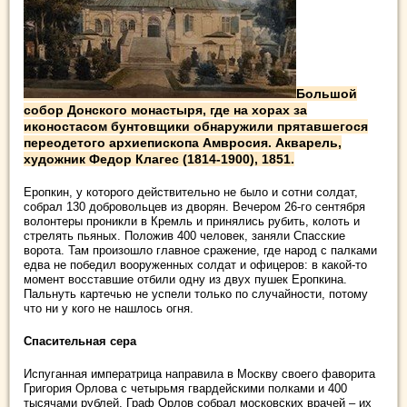
Большой
собор Донского монастыря, где на хорах за
иконостасом бунтовщики обнаружили прятавшегося
переодетого архиепископа Амвросия. Акварель,
художник Федор Клагес (1814-1900), 1851.
Еропкин, у которого действительно не было и сотни солдат,
собрал 130 добровольцев из дворян. Вечером 26-го сентября
волонтеры проникли в Кремль и принялись рубить, колоть и
стрелять пьяных. Положив 400 человек, заняли Спасские
ворота. Там произошло главное сражение, где народ с палками
едва не победил вооруженных солдат и офицеров: в какой-то
момент восставшие отбили одну из двух пушек Еропкина.
Пальнуть картечью не успели только по случайности, потому
что ни у кого не нашлось огня.
Спасительная сера
Испуганная императрица направила в Москву своего фаворита
Григория Орлова с четырьмя гвардейскими полками и 400
тысячами рублей. Граф Орлов собрал московских врачей – их