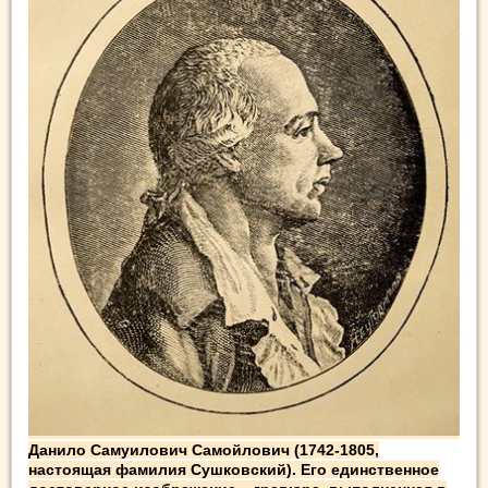
Данило Самуилович Самойлович (1742-1805,
настоящая фамилия Сушковский). Его единственное