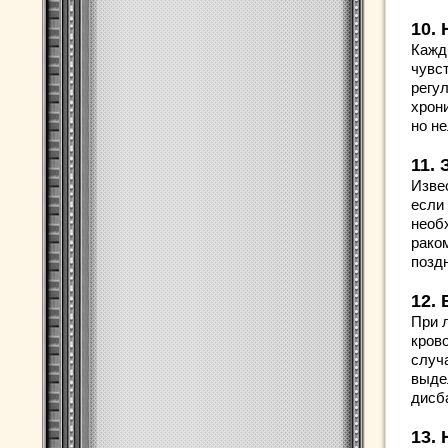
10.
Кажд
чувс
регу
хрони
но н
11.
Изве
если
необ
рако
позд
12.
При 
кров
случ
выде
дисб
13.