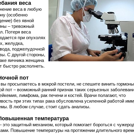
ебания веса
нение веса в любую
ону (особенно
дение) без явной
ины – тревожный
л. Потеря веса
юдается при опухолях
х, желудка,
вода, поджелудочной
зы. С другой стороны,
раке яичника женщина
т быстро располнеть.
 Ночной пот
 вы просыпаетесь в мокрой постели, не спешите винить гормоны
ой пот – возможный ранний признак таких серьезных заболевани
ейкемия, лимфома, рак печени и костей. Врачи полагают, что
ивость при этих типах рака обусловлена усиленной работой им
емы. В любом случае, стоит сдать анализы.
 Повышенная температура
– это защитный механизм, который помогает бороться с чужер
ками. Повышение температуры на протяжении длительного врем