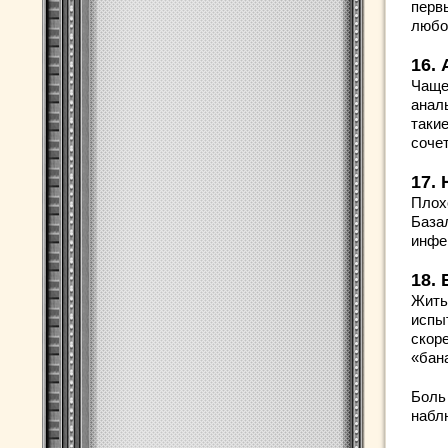
перв
любо
16.
Чаще
анал
такие
соче
17.
Плох
База
инфе
18.
Жить
испы
скор
«бан
Боль 
наблю