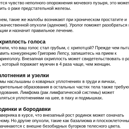
ется чувство неполного опорожнения мочевого пузыря, это може
рить о раке предстательной железы.
чем, такие же жалобы возникают при хроническом простатите и
окачественной опухоли (аденоме). Уролог поможет разобраться 
ации и назначит правильное лечение.
Охриплость голоса
тили, что ваш голос стал грубым, с хрипотцой? Прежде чем пыт
авить конкуренцию Григорию Лепсу, запишитесь на прием к
арингологу. Внезапная охриплость может свидетельствовать о р
а, который поражает мужчин в 4 раза чаще, чем женщин.
Уплотнения и узелки
 мы наслышаны о коварных уплотнениях в груди и яичках,
зрительные образования в остальных частях тела также требую
едования. Лимфома (рак лимфатической системы) может
вляться уплотнениями на шее, в паху и подмышках.
Родинки и бородавки
аверняка в курсе, что внезапный рост родинок может означать
ному. Но другие опухоли, такие как базалиома и плоскоклеточн
 начинаются с внешне безобидных бугорков телесного цвета.