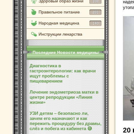
Здоровый образ жизни
108
надея
уто
Правильное питание
201
Народная медицина
140
Инструкции лекарства
Последние Новости медицины
Диагностика в
гастроэнтерологии: как врачи
ищут проблемы с
пищеварением
Лечение эндометриоза матки в
центре репродукции «Линия
жизни»
УЗИ детям – безопасно ли,
зачем его назначают и как
пережить процедуру без драмы,
слёз и побега из кабинета 😅
20