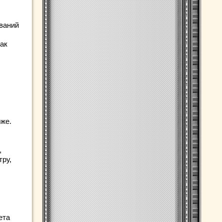
еваний
как
оже.
,
тру,
ета