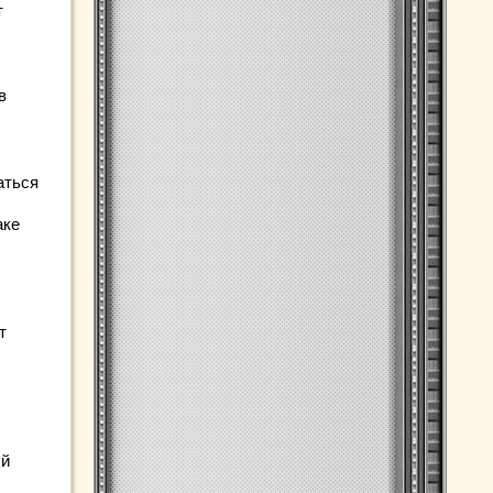
т
в
аться
аке
т
ый