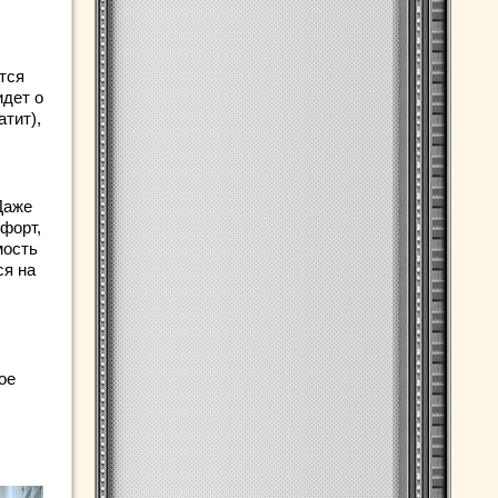
тся
идет о
атит),
Даже
форт,
мость
ся на
ое