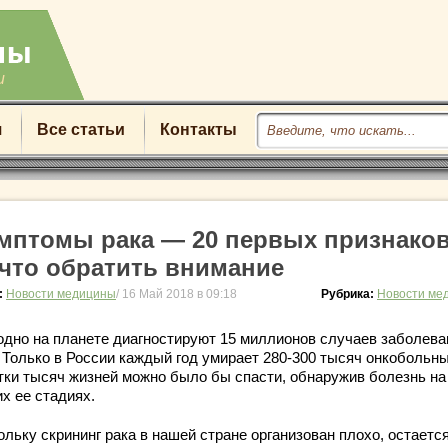
u
я
Все статьи
Контакты
мптомы рака — 20 первых признаков
 что обратить внимание
:
Новости медицины
/ 16 Май 2018 в 09:18
Рубрика:
Новости ме
одно на планете диагностируют 15 миллионов случаев заболева
. Только в России каждый год умирает 280-300 тысяч онкобольны
тки тысяч жизней можно было бы спасти, обнаружив болезнь на
х ее стадиях.
льку скрининг рака в нашей стране организован плохо, остаетс