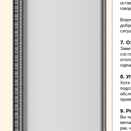
оста
гово
Впро
добр
ситу
7. 
Заме
сост
отол
горл
8. 
Хотя
подо
обсл
проя
9. 
Вы н
мела
рак,