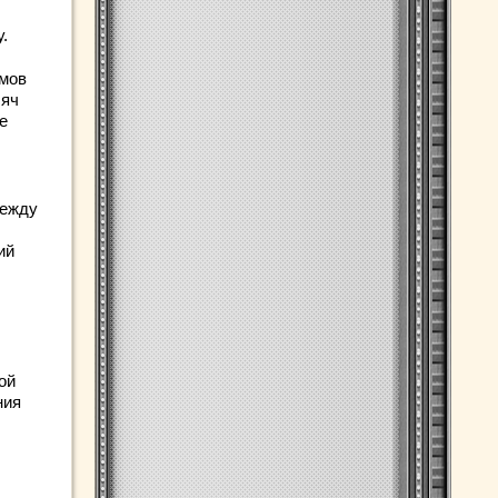
.
омов
сяч
е
Между
ий
ой
ния