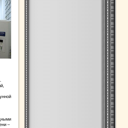
.
й,
мунной
одными
ени –