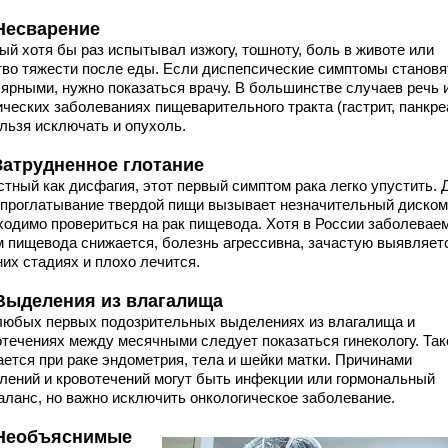
 Несварение
ый хотя бы раз испытывал изжогу, тошноту, боль в животе или
тво тяжести после еды. Если диспепсические симптомы становя
лярными, нужно показаться врачу. В большинстве случаев речь 
ческих заболеваниях пищеварительного тракта (гастрит, панкре
ельзя исключать и опухоль.
 Затрудненное глотание
стный как дисфагия, этот первый симптом рака легко упустить. 
 проглатывание твердой пищи вызывает незначительный диском
ходимо провериться на рак пищевода. Хотя в России заболевае
м пищевода снижается, болезнь агрессивна, зачастую выявляет
них стадиях и плохо лечится.
 Выделения из влагалища
любых первых подозрительных выделениях из влагалища и
отечениях между месячными следует показаться гинекологу. Так
ается при раке эндометрия, тела и шейки матки. Причинами
лений и кровотечений могут быть инфекции или гормональный
аланс, но важно исключить онкологическое заболевание.
 Необъяснимые