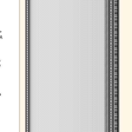
ь
уд
.
е
о