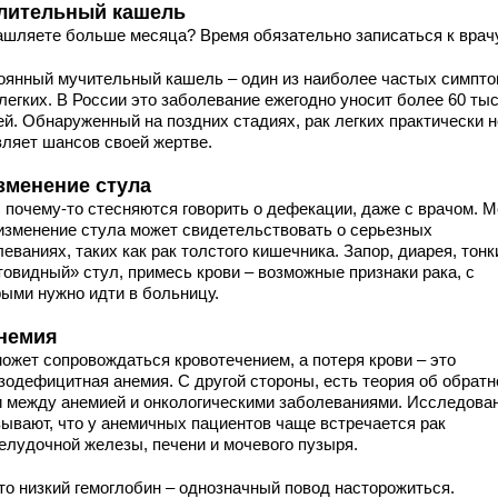
Длительный кашель
ашляете больше месяца? Время обязательно записаться к врачу
оянный мучительный кашель – один из наиболее частых симпт
легких. В России это заболевание ежегодно уносит более 60 ты
ей. Обнаруженный на поздних стадиях, рак легких практически н
вляет шансов своей жертве.
Изменение стула
с почему-то стесняются говорить о дефекации, даже с врачом. 
 изменение стула может свидетельствовать о серьезных
еваниях, таких как рак толстого кишечника. Запор, диарея, тонк
товидный» стул, примесь крови – возможные признаки рака, с
рыми нужно идти в больницу.
Анемия
может сопровождаться кровотечением, а потеря крови – это
зодефицитная анемия. С другой стороны, есть теория об обратн
и между анемией и онкологическими заболеваниями. Исследова
зывают, что у анемичных пациентов чаще встречается рак
елудочной железы, печени и мочевого пузыря.
что низкий гемоглобин – однозначный повод насторожиться.