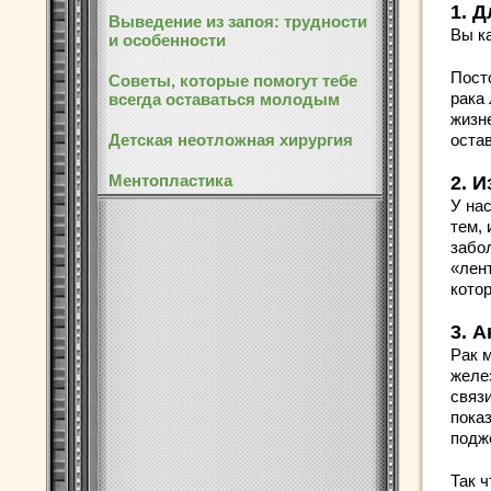
1. 
Выведение из запоя: трудности
Вы к
и особенности
Пост
Советы, которые помогут тебе
рака 
всегда оставаться молодым
жизн
Детская неотложная хирургия
оста
Ментопластика
2. 
У на
тем,
забол
«лен
кото
3. 
Рак 
желе
связ
пока
подж
Так 