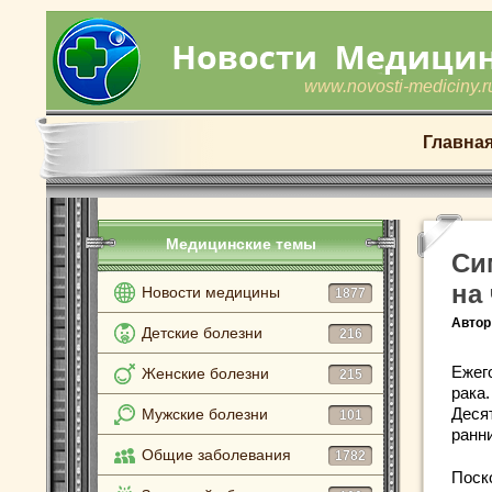
www.novosti-mediciny.r
Главна
Медицинские темы
Си
на
Новости медицины
1877
Автор
Детские болезни
216
Ежег
Женские болезни
215
рака
Деся
Мужские болезни
101
ранни
Общие заболевания
1782
Поско