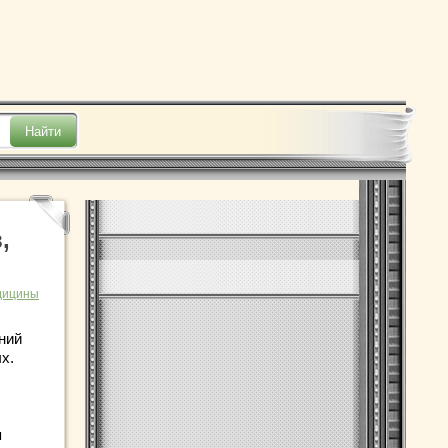
,
дицины
ний
х.
я