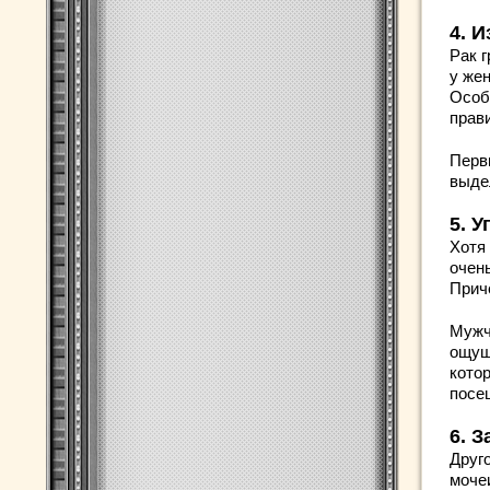
4. 
Рак 
у же
Особ
прав
Перв
выде
5. 
Хотя
очен
Приче
Мужч
ощущ
кото
посещ
6. 
Друг
моче