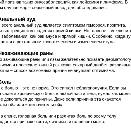
ый признак таких онкозаболеваний, как лейкемия и лимфома. В
м случае жар – серьезный повод для обследования.
 Анальный зуд
 всего анальный зуд является симптомом геморроя, проктита,
ьных трещин и выпадения прямой кишки. Но главное – исключит
 заболевания, как рак ануса и прямой кишки. Особенно, когда з
тается с ректальным кровотечением и изменением стула.
 Незаживающие раны
о заживающие раны или язвы желательно показать дерматологу
лиома и плоскоклеточный рак кожи, сахарный диабет, различны
кции – список возможных причин не внушает оптимизма.
 Боль
 с болью – это не норма. Это сигнал неблагополучия. Если вы
тываете хроническую боль в любой части тела, нужно как можн
ее докопаться до причины. Даже если причина эта окажется
альной» или «незначительной».
в спине, головная боль или разлитая боль по всему телу
дается при раке кости, яичников и головного мозга.