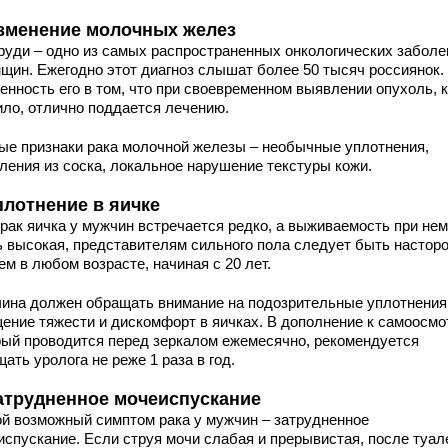
Изменение молочных желез
груди – одно из самых распространенных онкологических забол
нщин. Ежегодно этот диагноз слышат более 50 тысяч россиянок.
енность его в том, что при своевременном выявлении опухоль, 
ило, отлично поддается лечению.
ые признаки рака молочной железы – необычные уплотнения,
ления из соска, локальное нарушение текстуры кожи.
Уплотнение в яичке
 рак яичка у мужчин встречается редко, а выживаемость при нем
ь высокая, представителям сильного пола следует быть настор
м в любом возрасте, начиная с 20 лет.
ина должен обращать внимание на подозрительные уплотнения
ение тяжести и дискомфорт в яичках. В дополнение к самоосмо
рый проводится перед зеркалом ежемесячно, рекомендуется
ать уролога не реже 1 раза в год.
Затрудненное мочеиспускание
ой возможный симптом рака у мужчин – затрудненное
испускание. Если струя мочи слабая и прерывистая, после туал