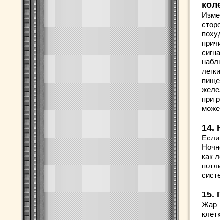
кол
Изме
стор
поху
прич
сигна
набл
легки
пище
желе
при 
може
14.
Если
Ночн
как л
потл
сист
15.
Жар 
клет