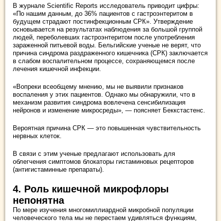
В журнале Scientific Reports исследователь приводит цифры:
«По нашим данным, до 36% пациентов с гастроэнтеритом в
будущем страдают постинфекционным СРК». Утверждение
основывается на результатах наблюдения за большой группой
людей, переболевших гастроэнтеритом после употребления
зараженной питьевой воды. Бельгийские ученые не верят, что
причина синдрома раздраженного кишечника (СРК) заключается
в слабом воспалительном процессе, сохраняющемся после
лечения кишечной инфекции.
«Вопреки всеобщему мнению, мы не выявили признаков
воспаления у этих пациентов. Однако мы обнаружили, что в
механизм развития синдрома вовлечена сенсибилизация
нейронов и изменение микросреды», — поясняет Беккстастенс.
Вероятная причина СРК — это повышенная чувствительность
нервных клеток.
В связи с этим ученые предлагают использовать для
облегчения симптомов блокаторы гистаминовых рецепторов
(антигистаминные препараты).
4. Роль кишечной микрофлоры
непонятна
По мере изучения многомиллиардной микробной популяции
человеческого тела мы не перестаем удивляться функциям,