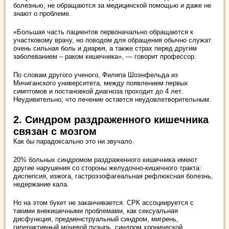
болезнью, не обращаются за медицинской помощью и даже не
знают о проблеме.
«Большая часть пациентов первоначально обращаются к
участковому врачу, но поводом для обращения обычно служат
очень сильная боль и диарея, а также страх перед другим
заболеванием – раком кишечника», — говорит профессор.
По словам другого ученого, Филипа Шоэнфельда из
Мичиганского университета, между появлением первых
симптомов и постановкой диагноза проходит до 4 лет.
Неудивительно, что лечение остается неудовлетворительным.
2. Синдром раздраженного кишечника
связан с мозгом
Как бы парадоксально это ни звучало.
20% больных синдромом раздраженного кишечника имеют
другие нарушения со стороны желудочно-кишечного тракта:
диспепсия, изжога, гастроэзофагеальная рефлюксная болезнь,
недержание кала.
Но на этом букет не заканчивается. СРК ассоциируется с
такими внекишечными проблемами, как сексуальная
дисфункция, предменструальный синдром, мигрень,
гиперактивный мочевой пузырь, синдром хронической