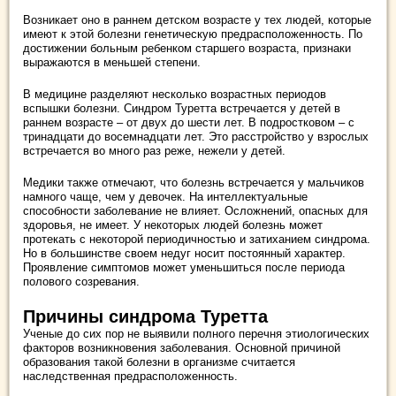
Возникает оно в раннем детском возрасте у тех людей, которые
имеют к этой болезни генетическую предрасположенность. По
достижении больным ребенком старшего возраста, признаки
выражаются в меньшей степени.
В медицине разделяют несколько возрастных периодов
вспышки болезни. Синдром Туретта встречается у детей в
раннем возрасте – от двух до шести лет. В подростковом – с
тринадцати до восемнадцати лет. Это расстройство у взрослых
встречается во много раз реже, нежели у детей.
Медики также отмечают, что болезнь встречается у мальчиков
намного чаще, чем у девочек. На интеллектуальные
способности заболевание не влияет. Осложнений, опасных для
здоровья, не имеет. У некоторых людей болезнь может
протекать с некоторой периодичностью и затиханием синдрома.
Но в большинстве своем недуг носит постоянный характер.
Проявление симптомов может уменьшиться после периода
полового созревания.
Причины синдрома Туретта
Ученые до сих пор не выявили полного перечня этиологических
факторов возникновения заболевания. Основной причиной
образования такой болезни в организме считается
наследственная предрасположенность.