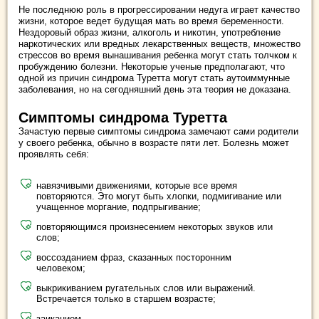
Не последнюю роль в прогрессировании недуга играет качество
жизни, которое ведет будущая мать во время беременности.
Нездоровый образ жизни, алкоголь и никотин, употребление
наркотических или вредных лекарственных веществ, множество
стрессов во время вынашивания ребенка могут стать толчком к
пробуждению болезни. Некоторые ученые предполагают, что
одной из причин синдрома Туретта могут стать аутоиммунные
заболевания, но на сегодняшний день эта теория не доказана.
Симптомы синдрома Туретта
Зачастую первые симптомы синдрома замечают сами родители
у своего ребенка, обычно в возрасте пяти лет. Болезнь может
проявлять себя:
навязчивыми движениями, которые все время
повторяются. Это могут быть хлопки, подмигивание или
учащенное моргание, подпрыгивание;
повторяющимся произнесением некоторых звуков или
слов;
воссозданием фраз, сказанных посторонним
человеком;
выкрикиванием ругательных слов или выражений.
Встречается только в старшем возрасте;
заиканием.