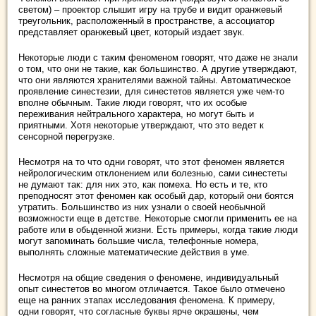
светом) – проектор слышит игру на трубе и видит оранжевый
треугольник, расположенный в пространстве, а ассоциатор
представляет оранжевый цвет, который издает звук.
Некоторые люди с таким феноменом говорят, что даже не знали
о том, что они не такие, как большинство. А другие утверждают,
что они являются хранителями важной тайны. Автоматическое
проявление синестезии, для синестетов является уже чем-то
вполне обычным. Такие люди говорят, что их особые
переживания нейтрального характера, но могут быть и
приятными. Хотя некоторые утверждают, что это ведет к
сенсорной перегрузке.
Несмотря на то что одни говорят, что этот феномен является
нейрологическим отклонением или болезнью, сами синестеты
не думают так: для них это, как помеха. Но есть и те, кто
преподносят этот феномен как особый дар, который они боятся
утратить. Большинство из них узнали о своей необычной
возможности еще в детстве. Некоторые смогли применить ее на
работе или в обыденной жизни. Есть примеры, когда такие люди
могут запоминать большие числа, телефонные номера,
выполнять сложные математические действия в уме.
Несмотря на общие сведения о феномене, индивидуальный
опыт синестетов во многом отличается. Такое было отмечено
еще на ранних этапах исследования феномена. К примеру,
одни говорят, что согласные буквы ярче окрашены, чем