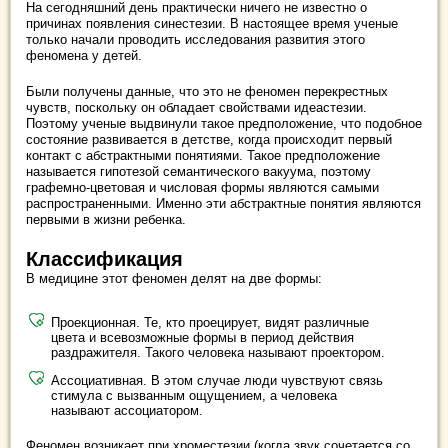
На сегодняшний день практически ничего не известно о
причинах появления синестезии. В настоящее время ученые
только начали проводить исследования развития этого
феномена у детей.
Были получены данные, что это не феномен перекрестных
чувств, поскольку он обладает свойствами идеастезии.
Поэтому ученые выдвинули такое предположение, что подобное
состояние развивается в детстве, когда происходит первый
контакт с абстрактными понятиями. Такое предположение
называется гипотезой семантического вакуума, поэтому
графемно-цветовая и числовая формы являются самыми
распространенными. Именно эти абстрактные понятия являются
первыми в жизни ребенка.
Классификация
В медицине этот феномен делят на две формы:
Проекционная. Те, кто проецирует, видят различные
цвета и всевозможные формы в период действия
раздражителя. Такого человека называют проектором.
Ассоциативная. В этом случае люди чувствуют связь
стимула с вызванным ощущением, а человека
называют ассоциатором.
Феномен возникает при хроместезии (когда звук сочетается со