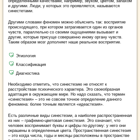
определенными качествами, например, звуком, цветом, запахом
и другими. Люди, у которых это проявляется, называются
синестетами.
Другими словами феномен можно объяснить так: восприятие
происходящего, при котором затрагивается один из органов
чувств, параллельно со своими ощущениями вызывает и
другие, которые присуще совершенно иному органу чувств.
Таким образом мозг дополняет наше реальное восприятие.
Этиология
Классификация
Диагностика
Необходимо отметить, что синестезию не относят к
расстройствам психического характера. Это своеобразная
адаптация в окружающем мире. Но надо сказать, что термин
«синестезия» – это не совсем точное определение данного
феномена: более точным является «идеастезия».
Есть различные виды синестезии, а наиболее распространенная
из них ‒ графемно-цветовая синестезия. Это означает, что
человек воспринимает буквы и цифры по-другому: у него они
окрашены в определенные цвета. Пространственная синестезия
– это когда числа, годы и месяцы расположены в пространстве