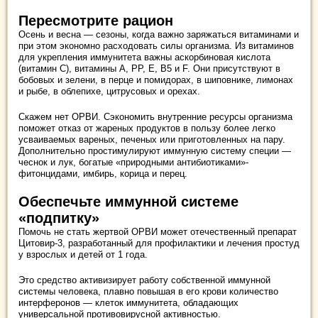
Пересмотрите рацион
Осень и весна ― сезоны, когда важно заряжаться витаминами и
при этом экономно расходовать силы организма. Из витаминов
для укрепления иммунитета важны аскорбиновая кислота
(витамин С), витамины А, РР, Е, B5 и F. Они присутствуют в
бобовых и зелени, в перце и помидорах, в шиповнике, лимонах
и рыбе, в облепихе, цитрусовых и орехах.
Скажем нет ОРВИ. Сэкономить внутренние ресурсы организма
поможет отказ от жареных продуктов в пользу более легко
усваиваемых вареных, печеных или приготовленных на пару.
Дополнительно простимулируют иммунную систему специи ―
чеснок и лук, богатые «природными антибиотиками»-
фитонцидами, имбирь, корица и перец.
Обеспечьте иммунной системе
«подпитку»
Помочь не стать жертвой ОРВИ может отечественный препарат
Цитовир-3, разработанный для профилактики и лечения простуд
у взрослых и детей от 1 года.
Это средство активизирует работу собственной иммунной
системы человека, плавно повышая в его крови количество
интерферонов ― клеток иммунитета, обладающих
универсальной противовирусной активностью.