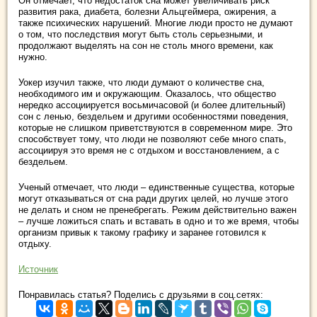
Он отмечает, что недостаток сна может увеличивать риск
развития рака, диабета, болезни Альцгеймера, ожирения, а
также психических нарушений. Многие люди просто не думают
о том, что последствия могут быть столь серьезными, и
продолжают выделять на сон не столь много времени, как
нужно.
Уокер изучил также, что люди думают о количестве сна,
необходимого им и окружающим. Оказалось, что общество
нередко ассоциируется восьмичасовой (и более длительный)
сон с ленью, бездельем и другими особенностями поведения,
которые не слишком приветствуются в современном мире. Это
способствует тому, что люди не позволяют себе много спать,
ассоциируя это время не с отдыхом и восстановлением, а с
бездельем.
Ученый отмечает, что люди – единственные существа, которые
могут отказываться от сна ради других целей, но лучше этого
не делать и сном не пренебрегать. Режим действительно важен
– лучше ложиться спать и вставать в одно и то же время, чтобы
организм привык к такому графику и заранее готовился к
отдыху.
Источник
Понравилась статья? Поделись с друзьями в соц.сетях: