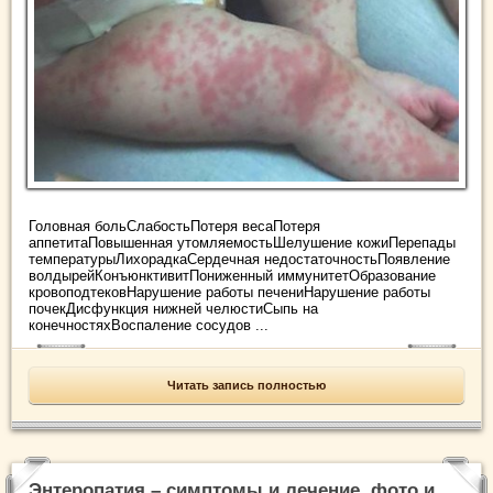
Головная больСлабостьПотеря весаПотеря
аппетитаПовышенная утомляемостьШелушение кожиПерепады
температурыЛихорадкаСердечная недостаточностьПоявление
волдырейКонъюнктивитПониженный иммунитетОбразование
кровоподтековНарушение работы печениНарушение работы
почекДисфункция нижней челюстиСыпь на
конечностяхВоспаление сосудов ...
Читать запись полностью
Энтеропатия – симптомы и лечение, фото и