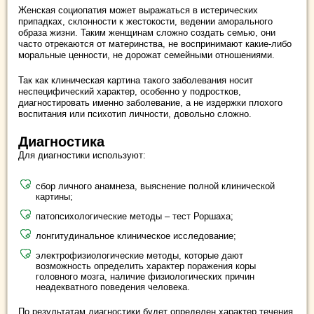
Женская социопатия может выражаться в истерических
припадках, склонности к жестокости, ведении аморального
образа жизни. Таким женщинам сложно создать семью, они
часто отрекаются от материнства, не воспринимают какие-либо
моральные ценности, не дорожат семейными отношениями.
Так как клиническая картина такого заболевания носит
неспецифический характер, особенно у подростков,
диагностировать именно заболевание, а не издержки плохого
воспитания или психотип личности, довольно сложно.
Диагностика
Для диагностики используют:
сбор личного анамнеза, выяснение полной клинической
картины;
патопсихологические методы – тест Роршаха;
лонгитудинальное клиническое исследование;
электрофизиологические методы, которые дают
возможность определить характер поражения коры
головного мозга, наличие физиологических причин
неадекватного поведения человека.
По результатам диагностики будет определен характер течения