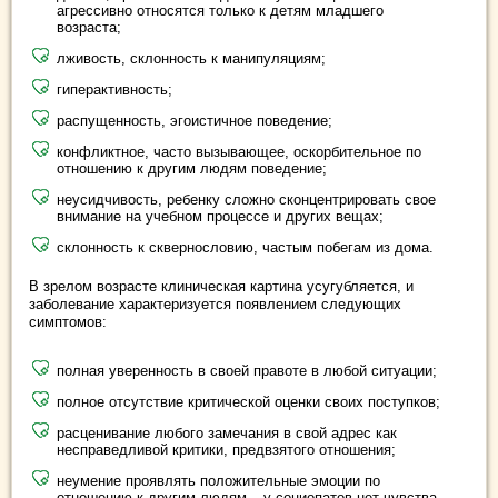
агрессивно относятся только к детям младшего
возраста;
лживость, склонность к манипуляциям;
гиперактивность;
распущенность, эгоистичное поведение;
конфликтное, часто вызывающее, оскорбительное по
отношению к другим людям поведение;
неусидчивость, ребенку сложно сконцентрировать свое
внимание на учебном процессе и других вещах;
склонность к сквернословию, частым побегам из дома.
В зрелом возрасте клиническая картина усугубляется, и
заболевание характеризуется появлением следующих
симптомов:
полная уверенность в своей правоте в любой ситуации;
полное отсутствие критической оценки своих поступков;
расценивание любого замечания в свой адрес как
несправедливой критики, предвзятого отношения;
неумение проявлять положительные эмоции по
отношению к другим людям – у социопатов нет чувства