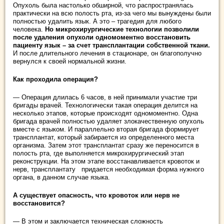
Опухоль была настолько обширной, что распространялась
практически на всю полость рта, из-за чего мы вынуждены были
полностью удалить язык. А это – трагедия для любого
человека.
Но микрохирургические технологии позволили
после удаления опухоли одномоментно восстановить
пациенту язык – за счет трансплантации собственной ткани.
И после длительного лечения в стационаре, он благополучно
вернулся к своей нормальной жизни.
Как проходила операция?
— Операция длилась 6 часов, в ней принимали участие три
бригады врачей. Технологически такая операция делится на
несколько этапов, которые происходят одномоментно. Одна
бригада врачей полностью удаляет злокачественную опухоль
вместе с языком. И параллельно вторая бригада формирует
трансплантат, который забирается из определенного места
организма. Затем этот трансплантат сразу же переносится в
полость рта, где выполняется микрохирургический этап
реконструкции. На этом этапе восстанавливается кровоток и
нерв, трансплантату придается необходимая форма нужного
органа, в данном случае языка.
А существует опасность, что кровоток или нерв не
восстановится?
— В этом и заключается техническая сложность