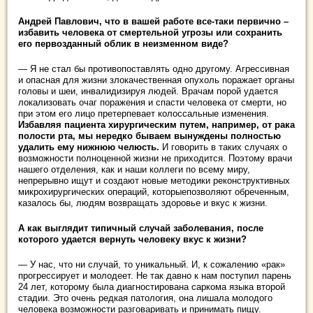
Андрей Павлович, что в вашей работе все-таки первично –
избавить человека от смертельной угрозы или сохранить
его первозданный облик в неизменном виде?
— Я не стал бы противопоставлять одно другому. Агрессивная
и опасная для жизни злокачественная опухоль поражает органы
головы и шеи, инвалидизируя людей. Врачам порой удается
локализовать очаг поражения и спасти человека от смерти, но
при этом его лицо претерпевает колоссальные изменения.
Избавляя пациента хирургическим путем, например, от рака
полости рта, мы нередко бываем вынуждены полностью
удалить ему нижнюю челюсть.
И говорить в таких случаях о
возможности полноценной жизни не приходится. Поэтому врачи
нашего отделения, как и наши коллеги по всему миру,
непрерывно ищут и создают новые методики реконструктивных
микрохирургических операций, которыепозволяют обреченным,
казалось бы, людям возвращать здоровье и вкус к жизни.
А как выглядит типичный случай заболевания, после
которого удается вернуть человеку вкус к жизни?
— У нас, что ни случай, то уникальный. И, к сожалению «рак»
прогрессирует и молодеет. Не так давно к нам поступил парень
24 лет, которому была диагностирована саркома языка второй
стадии. Это очень редкая патология, она лишала молодого
человека возможности разговаривать и принимать пищу.