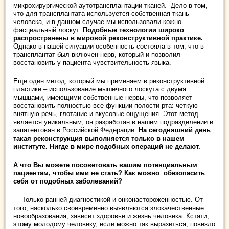
микрохирургической аутотрансплантации тканей. Дело в том,
что для трансплантата используется собственная ткань
человека, и в данном случае мы использовали кожно-
фасциальный лоскут.
Подобные технологии широко
распространены в мировой реконструктивной практике.
Однако в нашей ситуации особенность состояла в том, что в
трансплантат был включен нерв, который и позволил
восстановить у пациента чувствительность языка.
Еще один метод, который мы применяем в реконструктивной
пластике – использование мышечного лоскута с двумя
мышцами, имеющими собственные нервы, что позволяет
восстановить полностью все функции полости рта: четкую
внятную речь, глотание и вкусовые ощущения. Этот метод
является уникальным, он разработан в нашем подразделении и
запатентован в Российской Федерации.
На сегодняшний день
такая реконструкция выполняется только в нашем
институте. Нигде в мире подобных операций не делают.
А что Вы можете посоветовать вашим потенциальным
пациентам, чтобы ими не стать? Как можно обезопасить
себя от подобных заболеваний?
— Только ранней диагностикой и онконастороженностью. От
того, насколько своевременно выявляются злокачественные
новообразования, зависит здоровье и жизнь человека. Кстати,
этому молодому человеку, если можно так выразиться, повезло