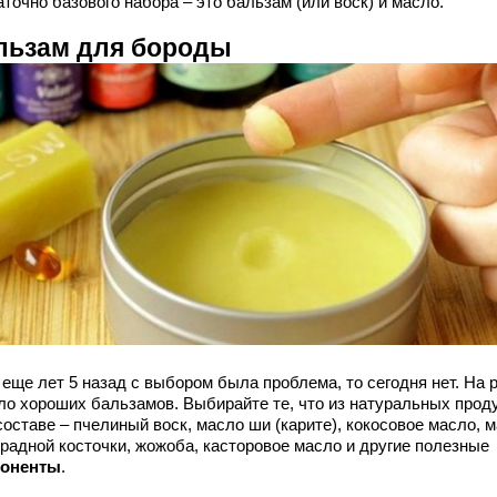
точно базового набора – это бальзам (или воск) и масло.
льзам для бороды
 еще лет 5 назад с выбором была проблема, то сегодня нет. На 
ло хороших бальзамов. Выбирайте те, что из натуральных проду
составе – пчелиный воск, масло ши (карите), кокосовое масло, 
градной косточки, жожоба, касторовое масло и другие полезные
оненты
.