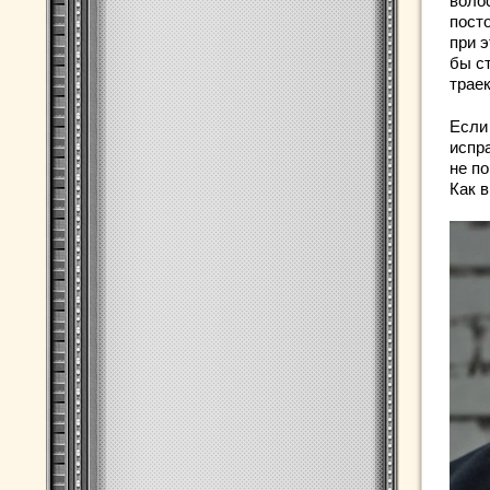
воло
пост
при 
бы с
траек
Если 
испр
не по
Как 