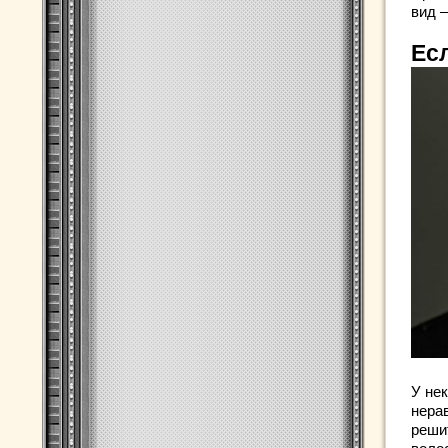
вид 
Есл
У не
нера
реши