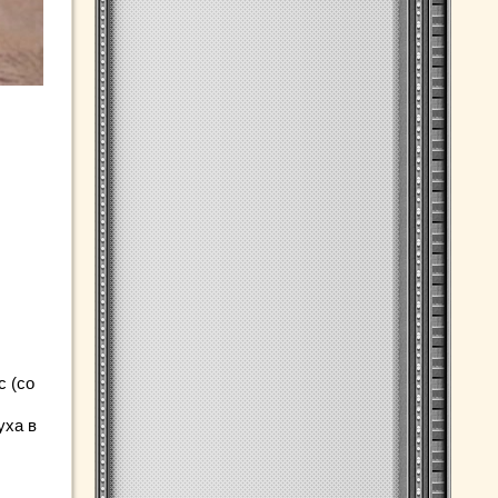
с (со
уха в