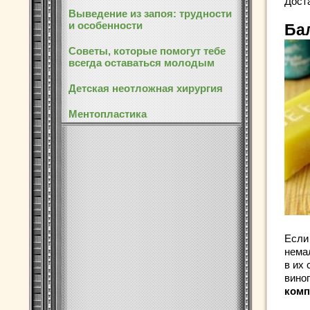
Доста
Выведение из запоя: трудности
и особенности
Ба
Советы, которые помогут тебе
всегда оставаться молодым
Детская неотложная хирургия
Ментопластика
Если
нема
в их 
вино
комп