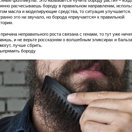
сяные фолликулы. Это называется «учить бороду расти» – когд
оянно расчесываешь бороду в правильном направлении, исполь
этом масла и моделирующие средства, то ситуация улучшается.
транно это ни звучало, но борода «приучается» к правильной
тории.
причина неправильного роста связана с генами, то тут уже ниче
авишь, и не верьте россказням о волшебным эликсирах и бальз
могут, лучше сбрить.
выпрямить бороду