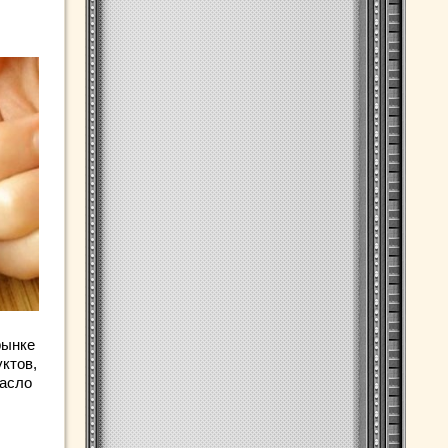
рынке
ктов,
масло