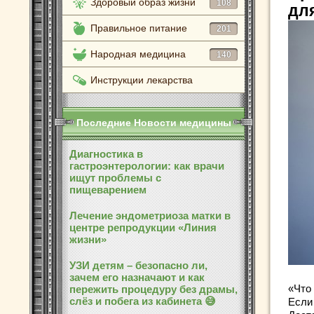
Здоровый образ жизни
108
дл
Правильное питание
201
Народная медицина
140
Инструкции лекарства
Последние Новости медицины
Диагностика в
гастроэнтерологии: как врачи
ищут проблемы с
пищеварением
Лечение эндометриоза матки в
центре репродукции «Линия
жизни»
УЗИ детям – безопасно ли,
зачем его назначают и как
«Что 
пережить процедуру без драмы,
слёз и побега из кабинета 😅
Если