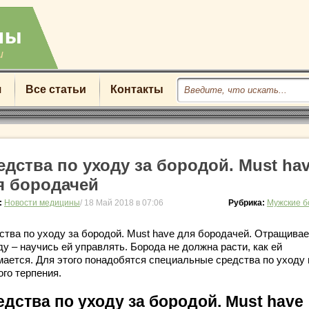
u
я
Все статьи
Контакты
едства по уходу за бородой. Must ha
я бородачей
:
Новости медицины
/ 18 Май 2018 в 07:06
Рубрика:
Мужские б
ства по уходу за бородой. Must have для бородачей. Отращива
у – научись ей управлять. Борода не должна расти, как ей
мается. Для этого понадобятся специальные средства по уходу 
ого терпения.
дства по уходу за бородой. Must have