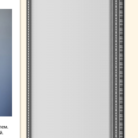
лем.
й.