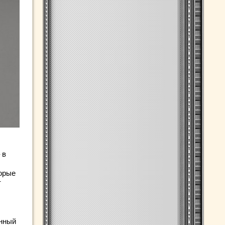
 в
торые
т
енный