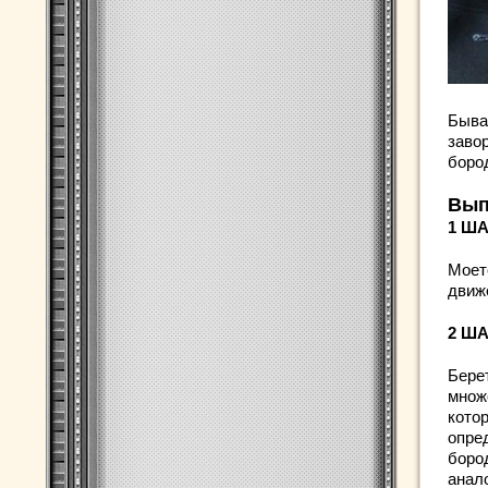
Бывае
заво
бород
Вып
1 Ш
Моет
движ
2 Ш
Бере
множе
котор
опре
бород
анал