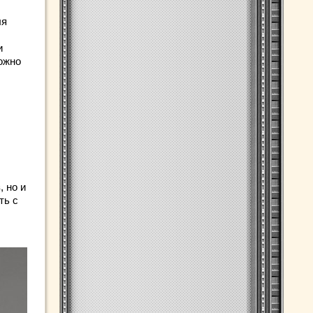
ля
и
ожно
 но и
ть с