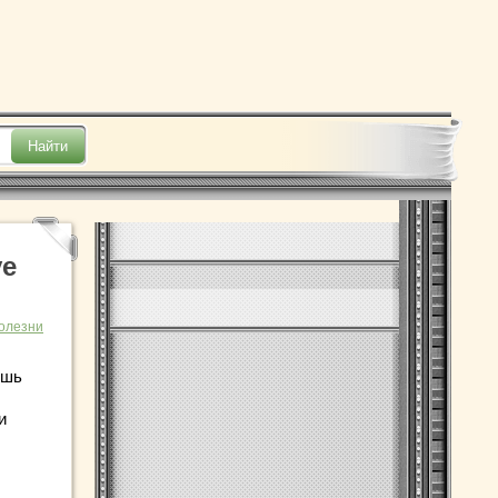
ve
олезни
ешь
и