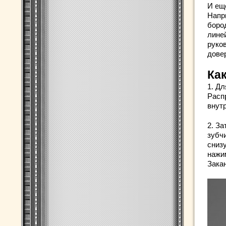
И ещ
Напр
боро
лине
руко
дове
Ка
1. Д
Расп
внут
2. З
зубч
сниз
нажим
Закан