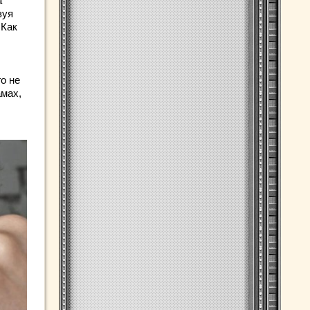
а
зуя
 Как
го не
амах,