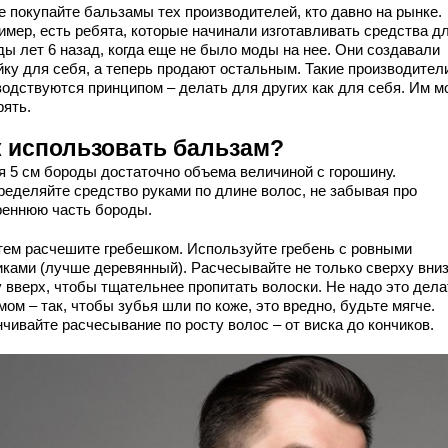
е покупайте бальзамы тех производителей, кто давно на рынке.
имер, есть ребята, которые начинали изготавливать средства д
ды лет 6 назад, когда еще не было моды на нее. Они создавали
йку для себя, а теперь продают остальным. Такие производител
водствуются принципом – делать для других как для себя. Им м
рять.
к использовать бальзам?
ля 5 см бороды достаточно объема величиной с горошину.
ределяйте средство руками по длине волос, не забывая про
реннюю часть бороды.
атем расчешите гребешком. Используйте гребень с ровными
иками (лучше деревянный). Расчесывайте не только сверху вниз,
у вверх, чтобы тщательнее пропитать волоски. Не надо это дела
ом – так, чтобы зубья шли по коже, это вредно, будьте мягче.
чивайте расчесывание по росту волос – от виска до кончиков.