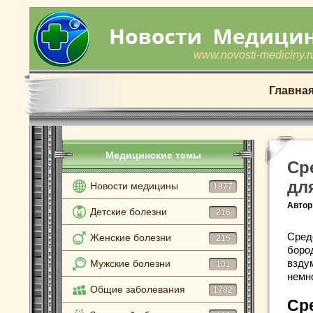
www.novosti-mediciny.r
Главна
Медицинские темы
Ср
дл
Новости медицины
1877
Автор
Детские болезни
216
Сред
Женские болезни
215
бород
взду
Мужские болезни
101
немн
Общие заболевания
1782
Сре