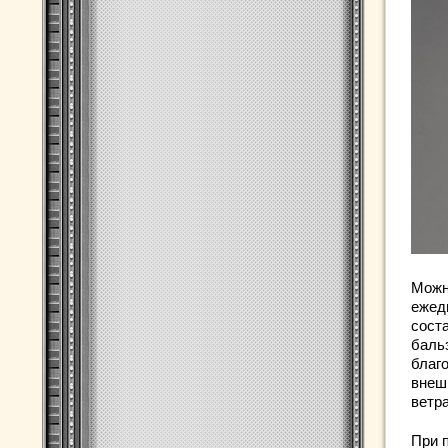
Можн
ежед
соста
баль
благо
внеш
ветра
При 