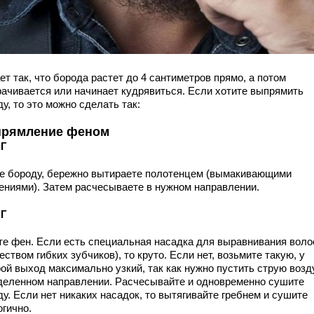
т так, что борода растет до 4 сантиметров прямо, а потом
рачивается или начинает кудрявиться. Если хотите выпрямить
у, то это можно сделать так:
рямление феном
АГ
е бороду, бережно вытираете полотенцем (вымакивающими
ениями). Затем расчесываете в нужном направлении.
АГ
те фен. Если есть специальная насадка для выравнивания воло
ством гибких зубчиков), то круто. Если нет, возьмите такую, у
ой выход максимально узкий, так как нужно пустить струю возд
деленном направлении. Расчесывайте и одновременно сушите
у. Если нет никаких насадок, то вытягивайте гребнем и сушите
огично.