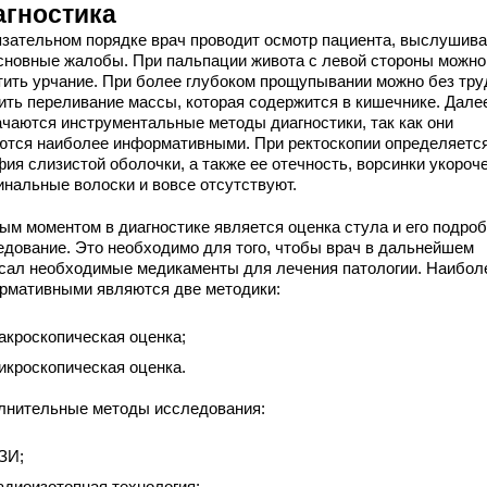
агностика
язательном порядке врач проводит осмотр пациента, выслушива
основные жалобы. При пальпации живота с левой стороны можно
тить урчание. При более глубоком прощупывании можно без тру
ить переливание массы, которая содержится в кишечнике. Дале
ачаются инструментальные методы диагностики, так как они
ются наиболее информативными. При ректоскопии определяетс
ия слизистой оболочки, а также ее отечность, ворсинки укороч
инальные волоски и вовсе отсутствуют.
ым моментом в диагностике является оценка стула и его подро
едование. Это необходимо для того, чтобы врач в дальнейшем
сал необходимые медикаменты для лечения патологии. Наибол
рмативными являются две методики:
акроскопическая оценка;
икроскопическая оценка.
лнительные методы исследования:
ЗИ;
адиоизотопная технология;