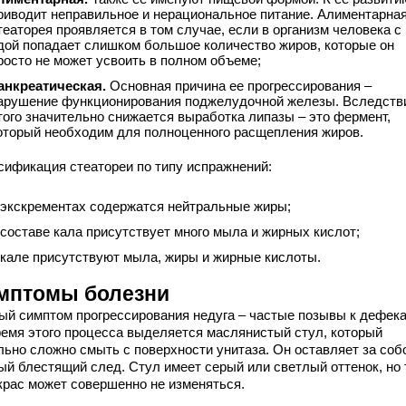
риводит неправильное и нерациональное питание. Алиментарна
театорея проявляется в том случае, если в организм человека с
дой попадает слишком большое количество жиров, которые он
росто не может усвоить в полном объеме;
анкреатическая.
Основная причина ее прогрессирования –
арушение функционирования поджелудочной железы. Вследств
того значительно снижается выработка липазы – это фермент,
оторый необходим для полноценного расщепления жиров.
сификация стеатореи по типу испражнений:
 экскрементах содержатся нейтральные жиры;
 составе кала присутствует много мыла и жирных кислот;
 кале присутствуют мыла, жиры и жирные кислоты.
мптомы болезни
ый симптом прогрессирования недуга – частые позывы к дефека
ремя этого процесса выделяется маслянистый стул, который
льно сложно смыть с поверхности унитаза. Он оставляет за соб
ый блестящий след. Стул имеет серый или светлый оттенок, но
окрас может совершенно не изменяться.