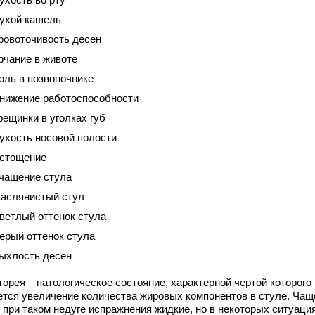
ухой кашель
ровоточивость десен
рчание в животе
оль в позвоночнике
нижение работоспособности
рещинки в уголках губ
ухость носовой полости
стощение
чащение стула
аслянистый стул
ветлый оттенок стула
ерый оттенок стула
ыхлость десен
орея – патологическое состояние, характерной чертой которого
ется увеличение количества жировых компонентов в стуле. Чащ
о при таком недуге испражнения жидкие, но в некоторых ситуаци