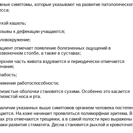
вные симптомы, которые указывают на развитие патологическог
есса:
ухой кашель;
озывы к дефекации учащаются;
оловокружение;
ациент отмечает появление болезненных ощущений в
озвоночном столбе, а также в суставах;
ерхняя часть живота вздувается и периодически отмечается
рчание;
лабость;
нижение работоспособности;
лизистые оболочки становятся сухими. Особенно это касается
лизистой носа и рта.
наличии указанных выше симптомов организм человека постепе
щается. На коже начинает проявляться полиморфная эритема. В
ках рта отмечаются трещинки, а в самой полости ярко выражены
аки развития стоматита. Десна становится рыхлой и кровоточит