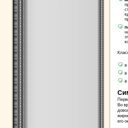
п
с
е
п
п
н
э
к
Клас
в
в
в
Си
Перв
Во в
дово
жирн
его 