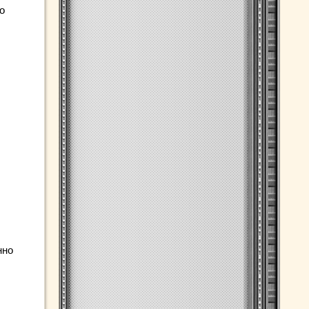
о
нно
.