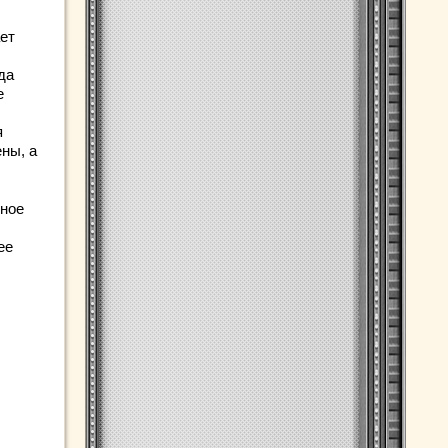
ет
да
е
я
ены, а
бное
ее