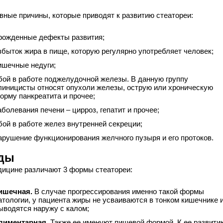
вные причины, которые приводят к развитию стеатореи:
рожденные дефекты развития;
збыток жира в пище, которую регулярно употребляет человек;
ишечные недуги;
бой в работе поджелудочной железы. В данную группу
линицисты относят опухоли железы, острую или хроническую
орму панкреатита и прочее;
аболевания печени – цирроз, гепатит и прочее;
бой в работе желез внутренней секреции;
арушение функционирования желчного пузыря и его протоков.
ды
дицине различают 3 формы стеатореи:
ишечная.
В случае прогрессирования именно такой формы
атологии, у пациента жиры не усваиваются в тонком кишечнике 
ыводятся наружу с калом;
лиментарная.
Также ее именуют пищевой формой. К ее развити