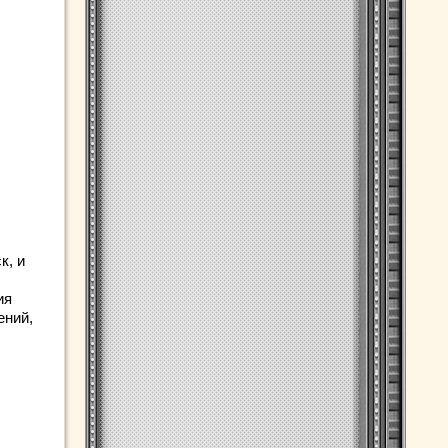
к, и
ия
ений,