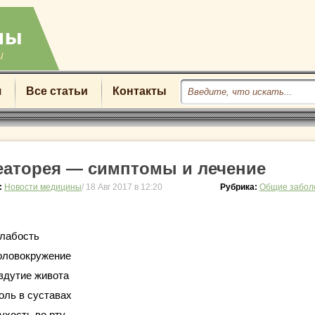
u
я
Все статьи
Контакты
еаторея — симптомы и лечение
:
Новости медицины
/ 18 Авг 2017 в 12:20
Рубрика:
Общие забол
лабость
оловокружение
здутие живота
оль в суставах
ухость во рту