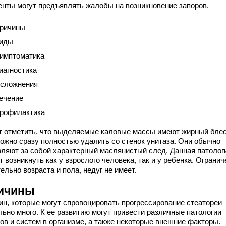
енты могут предъявлять жалобы на возникновение запоров.
ричины
иды
имптоматика
иагностика
сложнения
ечение
рофилактика
т отметить, что выделяемые каловые массы имеют жирный блес
ложно сразу полностью удалить со стенок унитаза. Они обычно
вляют за собой характерный маслянистый след. Данная патолог
 возникнуть как у взрослого человека, так и у ребенка. Огранич
ельно возраста и пола, недуг не имеет.
ичины
ин, которые могут спровоцировать прогрессирование стеатореи
льно много. К ее развитию могут привести различные патологии
нов и систем в организме, а также некоторые внешние факторы.