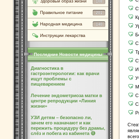
Здоровый образ жизни
108
С
Правильное питание
201
К
Народная медицина
140
У
Б
Инструкции лекарства
С
Т
Последние Новости медицины
С
Диагностика в
И
гастроэнтерологии: как врачи
У
ищут проблемы с
пищеварением
М
Лечение эндометриоза матки в
С
центре репродукции «Линия
С
жизни»
Р
УЗИ детям – безопасно ли,
зачем его назначают и как
Стеат
пережить процедуру без драмы,
явля
слёз и побега из кабинета 😅
всег