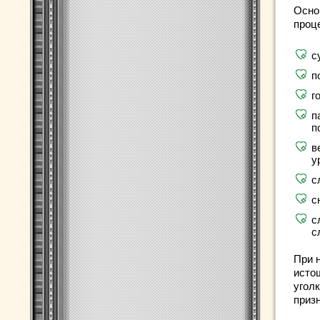
Осно
проц
с
п
г
п
п
в
у
с
с
с
с
При 
исто
угол
призн