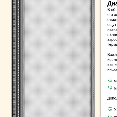
Ди
В об
его 
отме
ощут
назн
явля
атроф
терм
Важн
иссл
выпи
инфо
м
м
Допо
У
р