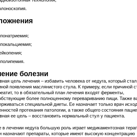
олоноскопия.
ложнения
ипонатриемия;
ипокальциемия;
ейкопения;
иполипемия.
чение болезни
вная цель лечения – избавить человека от недуга, который стал
иной появления маслянистого стула. К примеру, если причиной с
реатит, то в обязательный план лечения входят ферменты,
обствующие более полноценному перевариванию пищи. Также в
ерживаться специальной диеты. Ее назначает только врач исход
енностей протекания патологии, а также общего состояния пацие
вная ее цель – восстановить нормальный стул у пациента.
е в лечении недуга большую роль играет медикаментозная терап
и назначают препараты, которые имеют высокую концентрацию