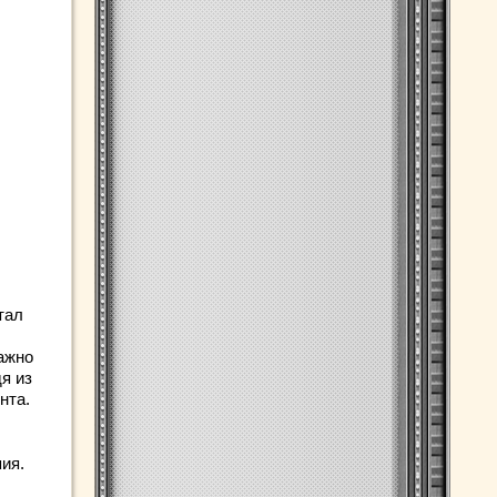
тал
ажно
я из
нта.
ия.