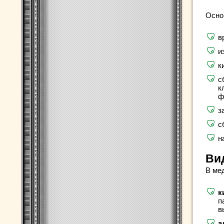
Осно
в
и
к
с
к
ф
з
с
н
Ви
В ме
к
п
в
а