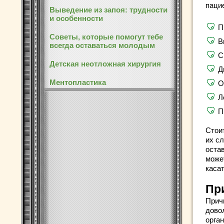
паци
Выведение из запоя: трудности
и особенности
П
Советы, которые помогут тебе
В
всегда оставаться молодым
С
Детская неотложная хирургия
Д
Ментопластика
О
Л
П
Стои
их с
оста
может
касат
Пр
Прич
дово
орга