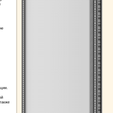
я
ие
ции.
ой
 также