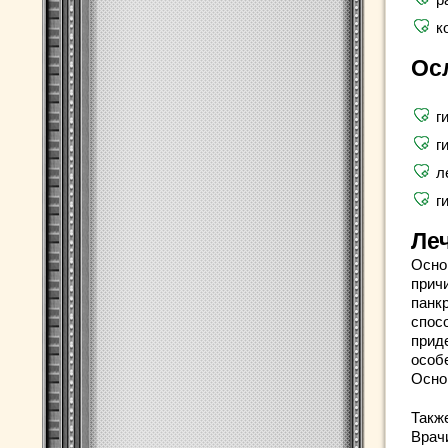
к
Ос
г
г
л
г
Ле
Осно
прич
панк
спос
прид
особ
Осно
Такж
Врач