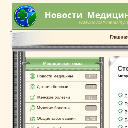
www.novosti-mediciny.r
Главна
Медицинские темы
Ст
Новости медицины
Автор
1877
Детские болезни
216
С
Женские болезни
215
Г
Мужские болезни
101
В
Общие заболевания
1782
Б
С