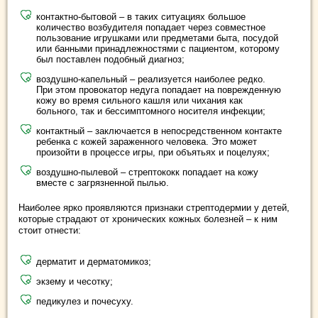
контактно-бытовой – в таких ситуациях большое
количество возбудителя попадает через совместное
пользование игрушками или предметами быта, посудой
или банными принадлежностями с пациентом, которому
был поставлен подобный диагноз;
воздушно-капельный – реализуется наиболее редко.
При этом провокатор недуга попадает на поврежденную
кожу во время сильного кашля или чихания как
больного, так и бессимптомного носителя инфекции;
контактный – заключается в непосредственном контакте
ребенка с кожей зараженного человека. Это может
произойти в процессе игры, при объятьях и поцелуях;
воздушно-пылевой – стрептококк попадает на кожу
вместе с загрязненной пылью.
Наиболее ярко проявляются признаки стрептодермии у детей,
которые страдают от хронических кожных болезней – к ним
стоит отнести:
дерматит и дерматомикоз;
экзему и чесотку;
педикулез и почесуху.