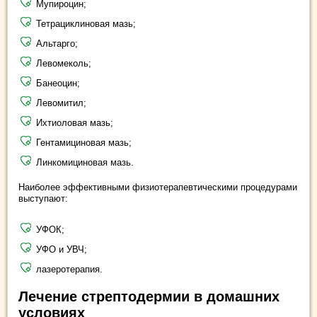
Мупироцин;
Тетрациклиновая мазь;
Альтарго;
Левомеколь;
Банеоцин;
Левомитил;
Ихтиоловая мазь;
Гентамициновая мазь;
Линкомициновая мазь.
Наиболее эффективными физиотерапевтическими процедурами
выступают:
УФОК;
УФО и УВЧ;
лазеротерапия.
Лечение стрептодермии в домашних
условиях