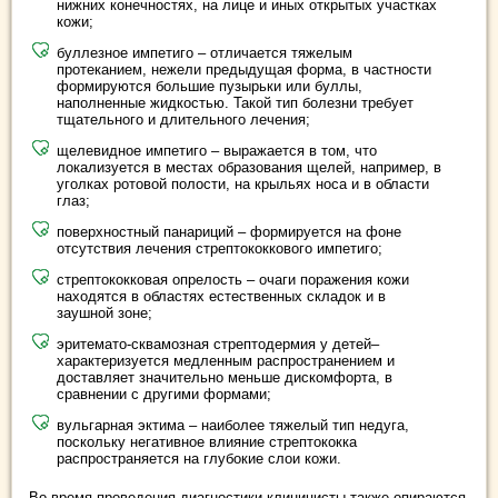
нижних конечностях, на лице и иных открытых участках
кожи;
буллезное импетиго – отличается тяжелым
протеканием, нежели предыдущая форма, в частности
формируются большие пузырьки или буллы,
наполненные жидкостью. Такой тип болезни требует
тщательного и длительного лечения;
щелевидное импетиго – выражается в том, что
локализуется в местах образования щелей, например, в
уголках ротовой полости, на крыльях носа и в области
глаз;
поверхностный панариций – формируется на фоне
отсутствия лечения стрептококкового импетиго;
стрептококковая опрелость – очаги поражения кожи
находятся в областях естественных складок и в
заушной зоне;
эритемато-сквамозная стрептодермия у детей–
характеризуется медленным распространением и
доставляет значительно меньше дискомфорта, в
сравнении с другими формами;
вульгарная эктима – наиболее тяжелый тип недуга,
поскольку негативное влияние стрептококка
распространяется на глубокие слои кожи.
Во время проведения диагностики клиницисты также опираются