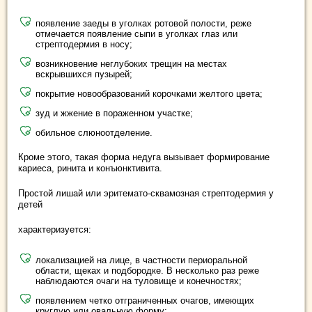
появление заеды в уголках ротовой полости, реже
отмечается появление сыпи в уголках глаз или
стрептодермия в носу;
возникновение неглубоких трещин на местах
вскрывшихся пузырей;
покрытие новообразований корочками желтого цвета;
зуд и жжение в пораженном участке;
обильное слюноотделение.
Кроме этого, такая форма недуга вызывает формирование
кариеса, ринита и конъюнктивита.
Простой лишай или эритемато-сквамозная стрептодермия у
детей
характеризуется:
локализацией на лице, в частности периоральной
области, щеках и подбородке. В несколько раз реже
наблюдаются очаги на туловище и конечностях;
появлением четко отграниченных очагов, имеющих
круглую или овальную форму;