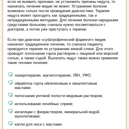
если не выявить признаки, не установить причины недуга, то
назначать лечение медик не может. Устранение болезни
возможно только после проведения диагностики. Терапия
недуга может проходить как традиционными, так и
нетрадиционными методами. Для лечения болезни народными
средствами больному сначала нужно посоветоваться с
доктором, а потом уже приступать к терапии.
Если при диагнозе «субатрофический фарингит» медик
назначил традиционное лечение, то сначала пациенту
проводится терапия по устранению вязкой слизи. Для этого
проводят полоскание горла раствором с пищевой или морской
солью, а также содой. Вылечить недуг также можно применяя
такие техники лечения:
лазеротерапия, магнитотерапия, УВЧ, УФО;
обработка горла облепиховым и эвкалиптовым
маслами;
полоскание ротовой полости медовым раствором;
использование лечебных спреев;
ингаляции с физраствором, минеральной водой,
муколитиками;
капли для носа с маслами.