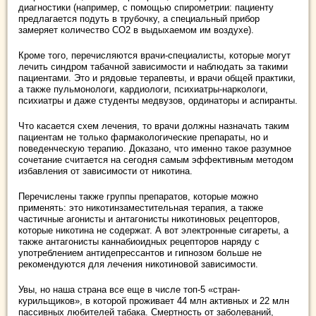
диагностики (например, с помощью спирометрии: пациенту
предлагается подуть в трубочку, а специальный прибор
замеряет количество СО2 в выдыхаемом им воздухе).
Кроме того, перечисляются врачи-специалисты, которые могут
лечить синдром табачной зависимости и наблюдать за такими
пациентами. Это и рядовые терапевты, и врачи общей практики,
а также пульмонологи, кардиологи, психиатры-наркологи,
психиатры и даже студенты медвузов, ординаторы и аспиранты.
Что касается схем лечения, то врачи должны назначать таким
пациентам не только фармакологические препараты, но и
поведенческую терапию. Доказано, что именно такое разумное
сочетание считается на сегодня самым эффективным методом
избавления от зависимости от никотина.
Перечислены также группы препаратов, которые можно
применять: это никотинзаместительная терапия, а также
частичные агонисты и антагонисты никотиновых рецепторов,
которые никотина не содержат. А вот электронные сигареты, а
также антагонисты каннабиоидных рецепторов наряду с
употреблением антидепрессантов и гипнозом больше не
рекомендуются для лечения никотиновой зависимости.
Увы, но наша страна все еще в числе топ-5 «стран-
курильщиков», в которой проживает 44 млн активных и 22 млн
пассивных любителей табака. Смертность от заболеваний,