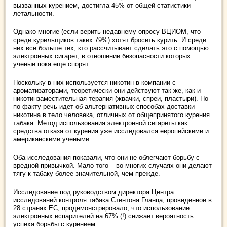
вызванных курением, достигла 45% от общей статистики
летальности.
Однако многие (если верить недавнему опросу ВЦИОМ, что
среди курильщиков таких 79%) хотят бросить курить. И среди
них все больше тех, кто рассчитывает сделать это с помощью
электронных сигарет, в отношении безопасности которых
ученые пока еще спорят.
Поскольку в них используется никотин в компании с
ароматизаторами, теоретически они действуют так же, как и
никотинзаместительная терапия (жвачки, спреи, пластыри). Но
по факту речь идет об альтернативных способах доставки
никотина в тело человека, отличных от общепринятого курения
табака. Метод использования электронной сигареты как
средства отказа от курения уже исследовался европейскими и
американскими учеными.
Оба исследования показали, что они не облегчают борьбу с
вредной привычкой. Мало того – во многих случаях они делают
тягу к табаку более значительной, чем прежде.
Исследование под руководством директора Центра
исследований контроля табака Стентона Гланца, проведенное в
28 странах ЕС, продемонстрировало, что использование
электронных испарителей на 67% (!) снижает вероятность
успеха борьбы с курением.