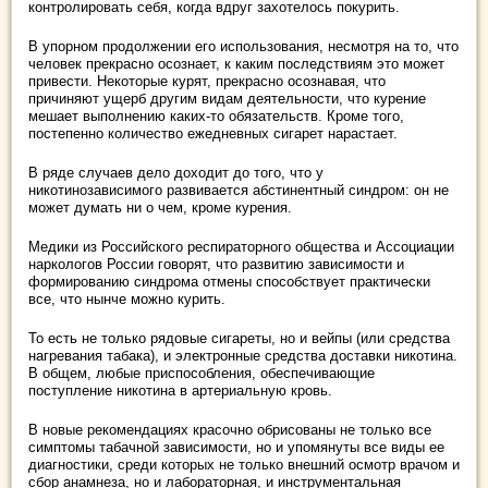
контролировать себя, когда вдруг захотелось покурить.
В упорном продолжении его использования, несмотря на то, что
человек прекрасно осознает, к каким последствиям это может
привести. Некоторые курят, прекрасно осознавая, что
причиняют ущерб другим видам деятельности, что курение
мешает выполнению каких-то обязательств. Кроме того,
постепенно количество ежедневных сигарет нарастает.
В ряде случаев дело доходит до того, что у
никотинозависимого развивается абстинентный синдром: он не
может думать ни о чем, кроме курения.
Медики из Российского респираторного общества и Ассоциации
наркологов России говорят, что развитию зависимости и
формированию синдрома отмены способствует практически
все, что нынче можно курить.
То есть не только рядовые сигареты, но и вейпы (или средства
нагревания табака), и электронные средства доставки никотина.
В общем, любые приспособления, обеспечивающие
поступление никотина в артериальную кровь.
В новые рекомендациях красочно обрисованы не только все
симптомы табачной зависимости, но и упомянуты все виды ее
диагностики, среди которых не только внешний осмотр врачом и
сбор анамнеза, но и лабораторная, и инструментальная