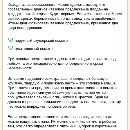
Исходя из вышесказанного, можно сделать вывод, что
поставленный диагноз «тазовое предлежание плода» на
тридцать пятой неделе будет верным. Если его ставят на более
ранних сроках беременности, тогда вывод врача ошибочный.
Чтобы диагностировать тазовое предлежание, применяют два
вида исследования:
наружный акушерский осмотр;
влагалищный осмотр.
При тазовых предлежаниях дно матки находится высоко над
лобком, а это нехарактерно для определенного срока
беременности.
Во время наружного осмотра врач определяет большую,
круглую, твердую и подвижную часть – это головка малыша.
При ягодичном предлежании во время влагалищного осмотра
врач пальпирует мягкую объемную часть, на ней четко
прощупывается паховый сгиб, копчик и крестец. Врач не
должен в процессе пальпации определять пол малыша, потому
что можно повредить половые органы.
Если предлежание ножное или смешанно-ягодичное, тогда
можно нащупать стопы. Их можно отличить от кисти ребенка
тем, что легко определяется пяточный бугорок и коротенькие