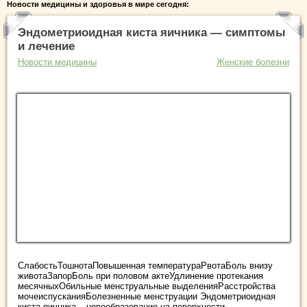
Новости медицины и здоровья в мире сегодня:
Эндометриоидная киста яичника — симптомы
и лечение
Новости медицины
Женские болезни
СлабостьТошнотаПовышенная температураРвотаБоль внизу
животаЗапорБоль при половом актеУдлинение протекания
месячныхОбильные менструальные выделенияРасстройства
мочеиспусканияБолезненные менструации Эндометриоидная
киста яичника – новообразование на поверхности ...