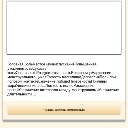
Головная больЧастое мочеиспусканиеПовышенная
утомляемостьСухость
кожиСонливостьРаздражительностьБессонницаНарушение
менструального циклаСухость влагалищаДепрессияБоль при
половом контактеСнижение либидоНервозностьПриливы
жараУвеличение весаЛомкость волосРасслоение
ногтейУвеличение интервала между менструациямиУвеличение
длительности ...
Читать запись полностью