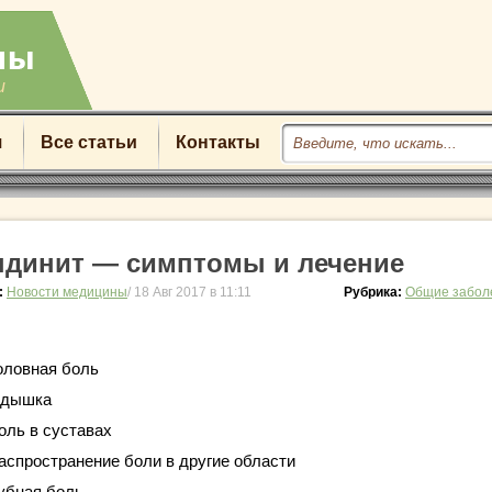
u
я
Все статьи
Контакты
ндинит — симптомы и лечение
:
Новости медицины
/ 18 Авг 2017 в 11:11
Рубрика:
Общие забол
оловная боль
дышка
оль в суставах
аспространение боли в другие области
убная боль