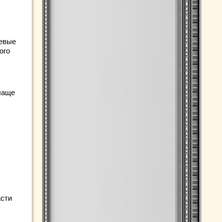
левые
ого
чаще
асти