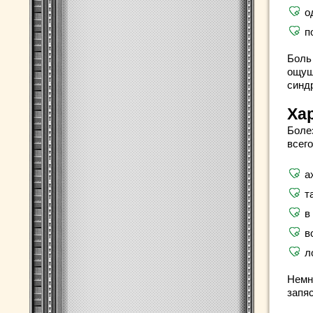
о
п
Боль
ощущ
синд
Ха
Боле
всего
а
т
в
в
л
Немно
запяс