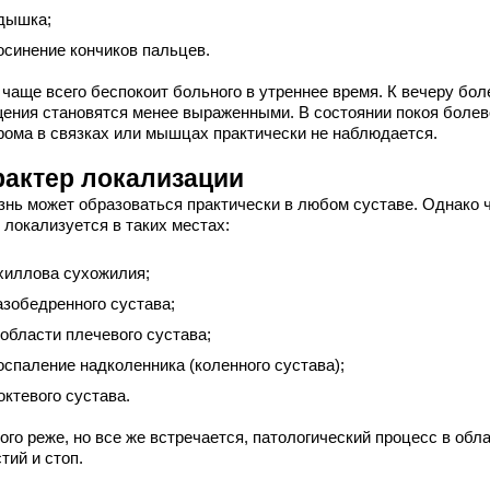
дышка;
осинение кончиков пальцев.
 чаще всего беспокоит больного в утреннее время. К вечеру бо
ения становятся менее выраженными. В состоянии покоя болев
рома в связках или мышцах практически не наблюдается.
рактер локализации
знь может образоваться практически в любом суставе. Однако 
 локализуется в таких местах:
хиллова сухожилия;
азобедренного сустава;
 области плечевого сустава;
оспаление надколенника (коленного сустава);
октевого сустава.
го реже, но все же встречается, патологический процесс в обл
тий и стоп.