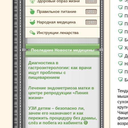
Здоровый образ жизни
108
П
Правильное питание
201
П
Народная медицина
140
П
П
Инструкции лекарства
Б
Х
Последние Новости медицины
Д
Диагностика в
Н
гастроэнтерологии: как врачи
П
ищут проблемы с
пищеварением
Б
Лечение эндометриоза матки в
Тенд
центре репродукции «Линия
мыше
жизни»
сухо
круп
УЗИ детям – безопасно ли,
Чаще
зачем его назначают и как
пережить процедуру без драмы,
физи
слёз и побега из кабинета 😅
возр