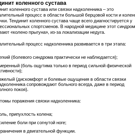
динит коленного сустава
нит коленного сустава или связки надколенника – это
алительный процесс в области большой берцовой кости и колен
чки. Тендинит коленного сустава чаще всего диагностируется у
ессиональных спортсменов. В народной медицине этот синдром
вают «колено прыгуна», из-за локализации недуга.
алительный процесс надколенника развивается в три этапа:
егкий (болевого синдрома практически не наблюдается);
меренный (боль ощутима только в период сильной физической
ктивности);
яжелый (дискомфорт и болевые ощущения в области связки
адколенника сопровождают больного всегда, даже в период
олного покоя).
томы поражения связки надколенника:
оль, припухлость колена;
силение боли при согнутой ноге;
граничения в двигательной функции.