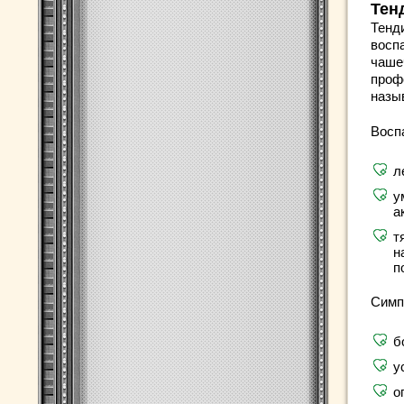
Тен
Тенди
восп
чаше
проф
назы
Восп
л
у
а
т
н
п
Симп
б
у
о