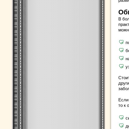
разв
Об
В бо
прак
можн
п
б
н
у
Стои
друг
забо
Если
то к
с
д