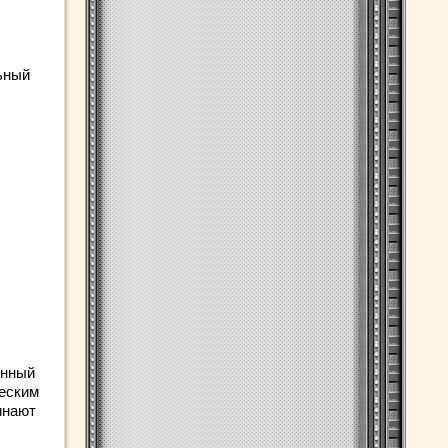
ьный
унный
ческим
инают