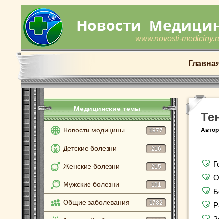
www.novosti-mediciny.r
Главна
Медицинские темы
Те
Новости медицины
Автор
1877
Детские болезни
216
Г
Женские болезни
215
О
Мужские болезни
101
Б
Общие заболевания
1782
Р
З