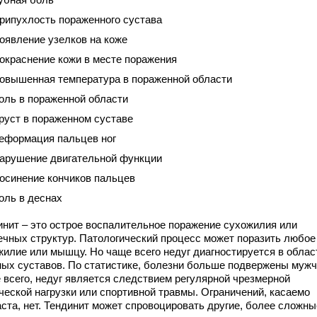
рипухлость пораженного сустава
оявление узелков на коже
окраснение кожи в месте поражения
овышенная температура в пораженной области
оль в пораженной области
руст в пораженном суставе
еформация пальцев ног
арушение двигательной функции
осинение кончиков пальцев
оль в деснах
инит – это острое воспалительное поражение сухожилия или
чных структур. Патологический процесс может поразить любое
жилие или мышцу. Но чаще всего недуг диагностируется в облас
ных суставов. По статистике, болезни больше подвержены муж
 всего, недуг является следствием регулярной чрезмерной
ческой нагрузки или спортивной травмы. Ограничений, касаемо
аста, нет. Тендинит может спровоцировать другие, более сложны