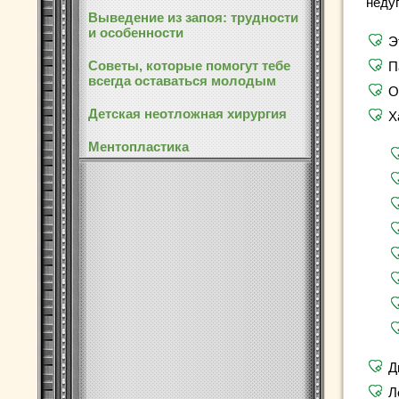
недуг
Выведение из запоя: трудности
и особенности
Э
Советы, которые помогут тебе
П
всегда оставаться молодым
О
Детская неотложная хирургия
Х
Ментопластика
Д
Л