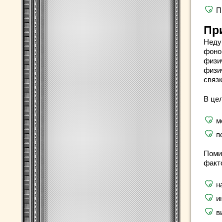
П
Пр
Неду
фоно
физи
физи
связк
В це
м
п
Поми
факт
н
и
в