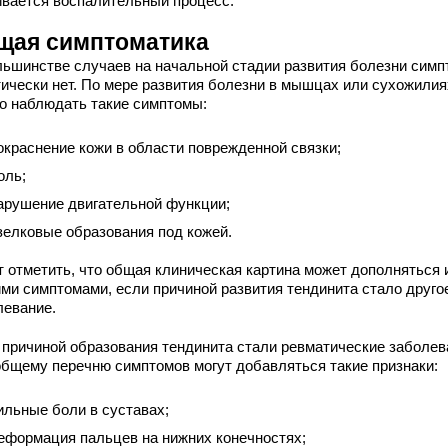
ивается воспалительный процесс.
щая симптоматика
льшинстве случаев на начальной стадии развития болезни симп
тически нет. По мере развития болезни в мышцах или сухожилия
о наблюдать такие симптомы:
окраснение кожи в области поврежденной связки;
оль;
арушение двигательной функции;
зелковые образования под кожей.
т отметить, что общая клиническая картина может дополняться 
ими симптомами, если причиной развития тендинита стало друго
левание.
 причиной образования тендинита стали ревматические заболев
 общему перечню симптомов могут добавляться такие признаки:
ильные боли в суставах;
еформация пальцев на нижних конечностях;