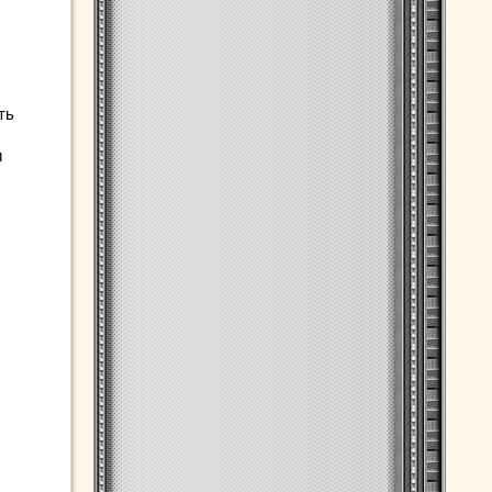
ть
и
х