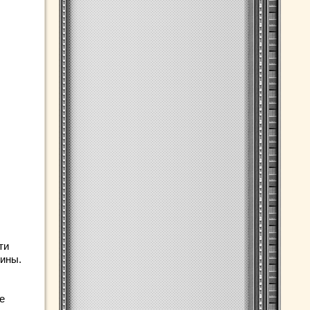
ти
чины.
е