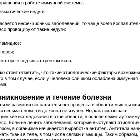
арушения в работе иммунной системы;
евматические недуги.
касается инфекционных заболеваний, то чаще всего воспалител
есс провоцируют такие недуги:
ламидиоз;
онорея;
екоторые подтипы стрептококков.
ко стоит отметить, что такие этиологические факторы возможны
ко в том случае, если у человека слишком ослаблена иммунная
ема.
зникновение и течение болезни
низм развития воспалительного процесса в области мышцы или
и весьма сложен и до конца не изучен. Но, как показывают
цинские исследования в этой области, в основе лежит аутоимм
есс. Если не лечить заболевания, которые выступают этиологи
ором, в организме начинается выработка антител. Антитела нач
ать ткани в теле, в том числе связки и мышцы. Таким образом,