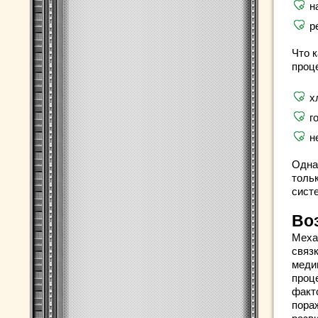
н
р
Что 
проц
х
г
н
Одна
толь
сист
Во
Меха
связк
меди
проц
факт
пораж