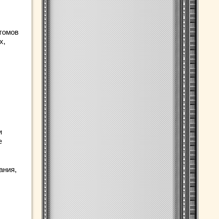
томов
х,
и
е
ания,