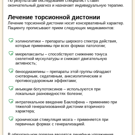
По результатам обследования специалист ставит
окончательный диагноз и назначает индивидуальную терапию.
Лечение торсионной дистонии
Лечение торсионной дистонии носит консервативный характер.
Пациенту прописывают прием следующих медикаментов:
холинолитики – препараты широкого спектра действия,
которые применимы при всех формах патологии;
миорелаксанты – способствуют снижению тонуса
скелетной мускулатуры и снижают двигательную
активность;
бензодиазепины – препараты этой группы обладают
снотворным, седативным, анксиолитическим и
противосудорожным эффектами;
инъекции ботулотоксинов – используются при
локальных разновидностях болезни;
интратекальное введение Баклофена – применимо при
тяжелой генерализованной дистонии вторичного
характера;
хроническая стимуляция мозга – применяется при
первичных формах с генерализацией.
В обязательном порядке вводятся лечебные упражнения,