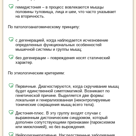
гемидистония – в процесс вовлекаются мышцы
половины туловища, лица и шеи, что часто указывает
на вторичность.
По патологоанатомическому принципу:
с дегенерацией, когда наблюдается исчезновение
определенных функциональных особенностей
мышечной системы и группы мышц;
без дегенерации – повреждения носят статический
характер.
По этиологическим критериям:
Первичные. Диагностируются, когда скручивание мышц
будет единственной симптоматикой. Возникают по
генетической причине. Выделяется две формы:
локальная и генерализованная (неконтролируемые
тонические сокращения мышц всего тела).
Дистония-плюс. В эту группу входят случаи с
выраженным дистоническим синдромом, который
дополнен сопутствующими признаками (пароксизмом
или миоклонией), но без вырождения.
Нейродегенеративные. Наследственные заболевания