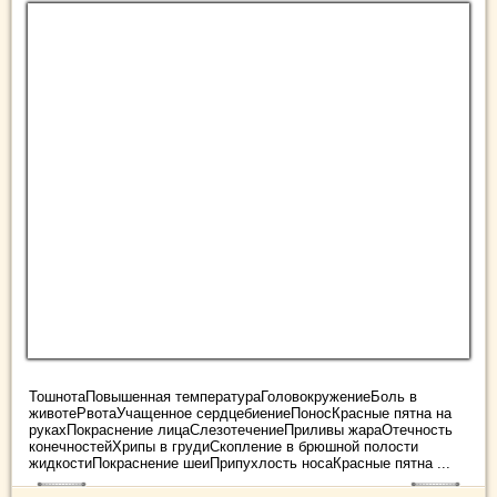
ТошнотаПовышенная температураГоловокружениеБоль в
животеРвотаУчащенное сердцебиениеПоносКрасные пятна на
рукахПокраснение лицаСлезотечениеПриливы жараОтечность
конечностейХрипы в грудиСкопление в брюшной полости
жидкостиПокраснение шеиПрипухлость носаКрасные пятна ...