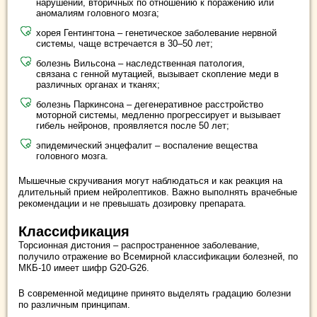
нарушений, вторичных по отношению к поражению или
аномалиям головного мозга;
хорея Гентингтона – генетическое заболевание нервной
системы, чаще встречается в 30–50 лет;
болезнь Вильсона – наследственная патология,
связана с генной мутацией, вызывает скопление меди в
различных органах и тканях;
болезнь Паркинсона – дегенеративное расстройство
моторной системы, медленно прогрессирует и вызывает
гибель нейронов, проявляется после 50 лет;
эпидемический энцефалит – воспаление вещества
головного мозга.
Мышечные скручивания могут наблюдаться и как реакция на
длительный прием нейролептиков. Важно выполнять врачебные
рекомендации и не превышать дозировку препарата.
Классификация
Торсионная дистония – распространенное заболевание,
получило отражение во Всемирной классификации болезней, по
МКБ-10 имеет шифр G20-G26.
В современной медицине принято выделять градацию болезни
по различным принципам.