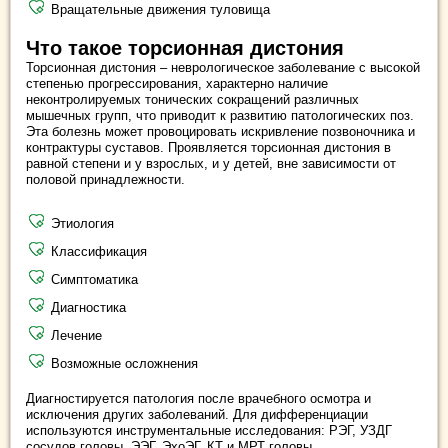
Вращательные движения туловища
Что такое торсионная дистония
Торсионная дистония – неврологическое заболевание с высокой
степенью прогрессирования, характерно наличие
неконтролируемых тонических сокращений различных
мышечных групп, что приводит к развитию патологических поз.
Эта болезнь может провоцировать искривление позвоночника и
контрактуры суставов. Проявляется торсионная дистония в
равной степени и у взрослых, и у детей, вне зависимости от
половой принадлежности.
Этиология
Классификация
Симптоматика
Диагностика
Лечение
Возможные осложнения
Диагностируется патология после врачебного осмотра и
исключения других заболеваний. Для дифференциации
используются инструментальные исследования: РЭГ, УЗДГ
сосудов головы, ЭЭГ, ЭхоЭГ, КТ и МРТ головы.