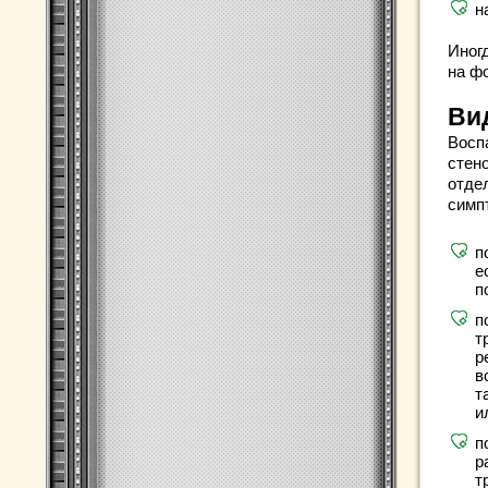
н
Иног
на ф
Ви
Восп
стен
отде
симп
п
е
п
п
т
р
в
т
и
п
р
т