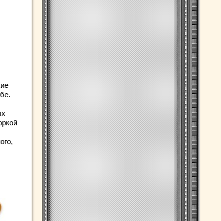
кие
бе.
ых
оркой
ого,