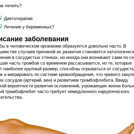
ак лечить?
Диетотерапия
Лечение у беременных?
исание заболевания
бы в человеческом организме образуются довольно часто. В
шинстве случаев причиной их развития становятся патологичес
ения в сосудистых стенках, но иногда они возникают сами по се
шая часть тромбов со временем рассасывается, но те, которые
т наиболее крупный размер, способны отрываться от сосудист
ок и мигрировать по системе кровообращения, что чревато закуп
их сосудов (артерий, вен) и развитием тромбофлебита. Ввиду
кой вероятности развития осложнений, угрожающих жизни больн
ый тромбофлебит часто требует немедленного хирургического
ательства.