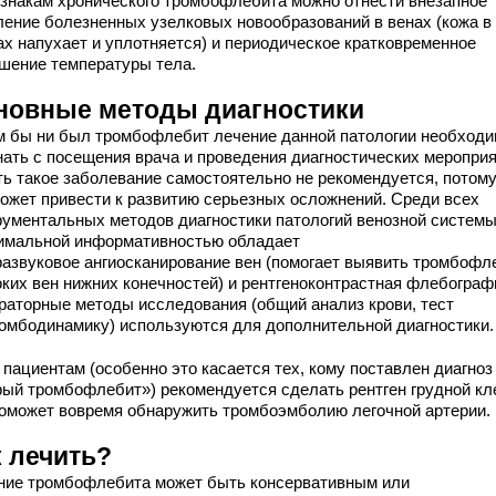
изнакам хронического тромбофлебита можно отнести внезапное
ление болезненных узелковых новообразований в венах (кожа в
ах напухает и уплотняется) и периодическое кратковременное
шение температуры тела.
новные методы диагностики
м бы ни был тромбофлебит лечение данной патологии необход
нать с посещения врача и проведения диагностических мероприя
ть такое заболевание самостоятельно не рекомендуется, потому
может привести к развитию серьезных осложнений. Среди всех
рументальных методов диагностики патологий венозной систем
имальной информативностью обладает
развуковое ангиосканирование вен (помогает выявить тромбофл
оких вен нижних конечностей) и рентгеноконтрастная флебограф
раторные методы исследования (общий анализ крови, тест
ромбодинамику) используются для дополнительной диагностики.
 пациентам (особенно это касается тех, кому поставлен диагноз
рый тромбофлебит») рекомендуется сделать рентген грудной кл
поможет вовремя обнаружить тромбоэмболию легочной артерии.
к лечить?
ние тромбофлебита может быть консервативным или