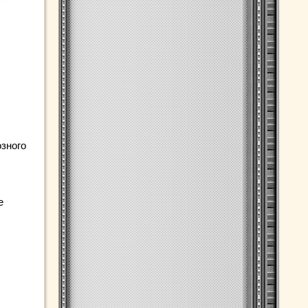
озного
е