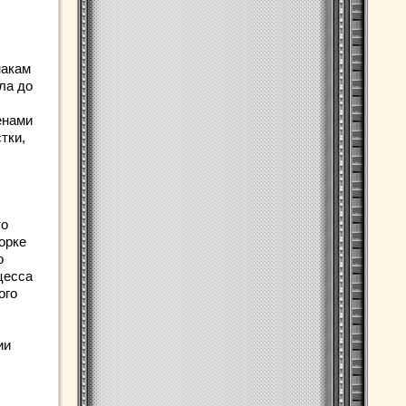
накам
ла до
енами
тки,
то
орке
о
цесса
ого
ии