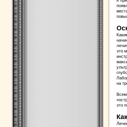
К пр
появ
мест
повы
Ос
Каки
начи
лечи
это 
инст
макс
ульт
глуб
Лабо
на т
Всем
«ост
это 
Ка
Лече