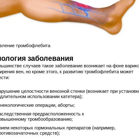
вление тромбофлебита
иология заболевания
льшинстве случаев такое заболевание возникает на фоне варик
ирения вен, но кроме этого, к развитию тромбофлебита может
ести:
арушение целостности венозной стенки (возникает при установк
 длительном использовании катетера);
инекологические операции, аборты;
аследственная предрасположенность к
овышенному тромбообразованию;
рием некоторых гормональных препаратов (например,
ротивозачаточных средств);