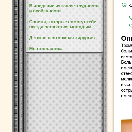
К
Выведение из запоя: трудности
и особенности
Советы, которые помогут тебе
всегда оставаться молодым
Оп
Детская неотложная хирургия
Тром
Ментопластика
боль
измен
Боль
имею
стен
мелк
высо
остр
вмеш