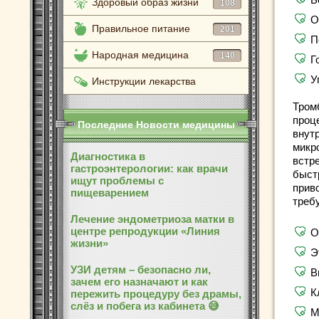
Здоровый образ жизни
108
О
Правильное питание
201
П
Народная медицина
140
Г
У
Инструкции лекарства
Тром
проц
Последние Новости медицины
внут
микр
Диагностика в
встр
гастроэнтерологии: как врачи
быст
ищут проблемы с
приво
пищеварением
треб
Лечение эндометриоза матки в
центре репродукции «Линия
О
жизни»
Э
УЗИ детям – безопасно ли,
В
зачем его назначают и как
К
пережить процедуру без драмы,
слёз и побега из кабинета 😅
М