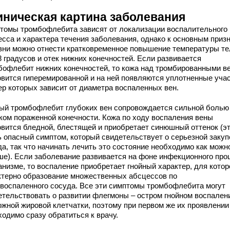
иническая картина заболевания
томы тромбофлебита зависят от локализации воспалительного
есса и характера течения заболевания, однако к основным приз
зни можно отнести кратковременное повышение температуры те
 градусов и отек нижних конечностей. Если развивается
бофлебит нижних конечностей, то кожа над тромбированными в
овится гиперемированной и на ней появляются уплотненные учас
ер которых зависит от диаметра воспаленных вен.
ый тромбофлебит глубоких вен сопровождается сильной болью
еком пораженной конечности. Кожа по ходу воспаления вены
овится бледной, блестящей и приобретает синюшный оттенок (э
ь опасный симптом, который свидетельствует о серьезной закуп
да, так что начинать лечить это состояние необходимо как можн
ше). Если заболевание развивается на фоне инфекционного про
анизме, то воспаление приобретает гнойный характер, для котор
ктерно образование множественных абсцессов по
 воспаленного сосуда. Все эти симптомы тромбофлебита могут
етельствовать о развитии флегмоны – остром гнойном воспален
ожной жировой клетчатки, поэтому при первом же их проявлении
ходимо сразу обратиться к врачу.