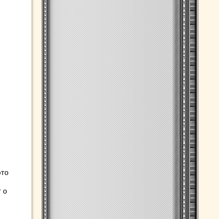
это
 о