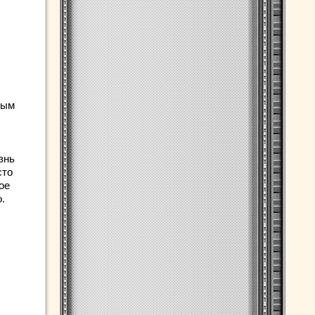
ным
знь
сто
ое
.