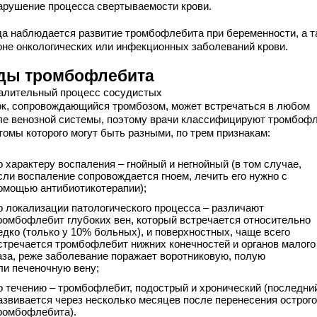
арушение процесса свертываемости крови.
да наблюдается развитие тромбофлебита при беременности, а т
оне онкологических или инфекционных заболеваний крови.
ды тромбофлебита
алительный процесс сосудистых
ок, сопровождающийся тромбозом, может встречаться в любом
ле венозной системы, поэтому врачи классифицируют тромбофл
томы которого могут быть разными, по трем признакам:
о характеру воспаления – гнойный и негнойный (в том случае,
сли воспаление сопровождается гноем, лечить его нужно с
омощью антибиотикотерапии);
о локализации патологического процесса – различают
ромбофлебит глубоких вен, который встречается относительно
едко (только у 10% больных), и поверхностных, чаще всего
стречается тромбофлебит нижних конечностей и органов малого
аза, реже заболевание поражает воротниковую, полую
ли печеночную вену;
о течению – тромбофлебит, подострый и хронический (последни
азвивается через несколько месяцев после перенесения острого
ромбофлебита).