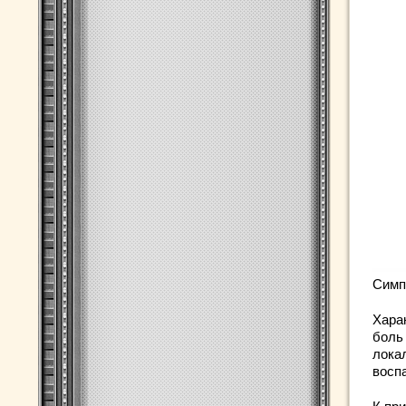
Симп
Хара
боль
лока
восп