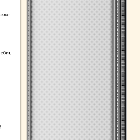
акже
ебит,
й