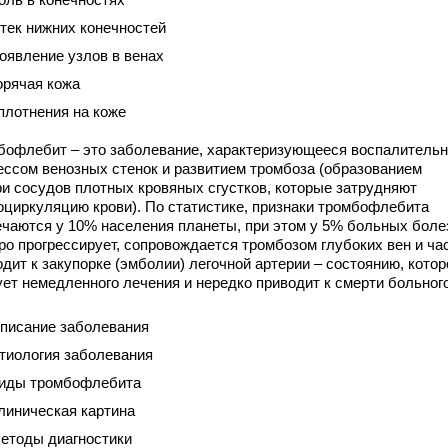
тек нижних конечностей
оявление узлов в венах
орячая кожа
плотнения на коже
бофлебит – это заболевание, характеризующееся воспалитель
ессом венозных стенок и развитием тромбоза (образованием
ри сосудов плотных кровяных сгустков, которые затрудняют
оциркуляцию крови). По статистике, признаки тромбофлебита
ечаются у 10% населения планеты, при этом у 5% больных боле
ро прогрессирует, сопровождается тромбозом глубоких вен и ча
дит к закупорке (эмболии) легочной артерии – состоянию, котор
ует немедленного лечения и нередко приводит к смерти больного
писание заболевания
тиология заболевания
иды тромбофлебита
линическая картина
етоды диагностики