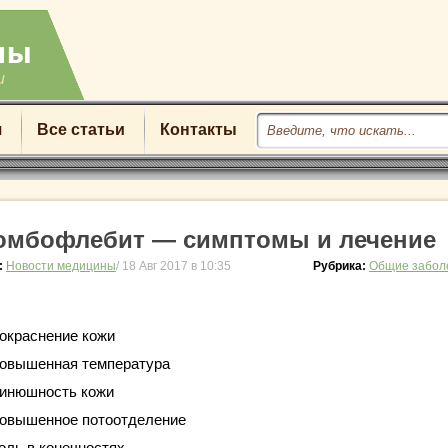
u
я
Все статьи
Контакты
омбофлебит — симптомы и лечение
:
Новости медицины
/ 18 Авг 2017 в 10:35
Рубрика:
Общие забол
окраснение кожи
овышенная температура
инюшность кожи
овышенное потоотделение
оль в конечностях