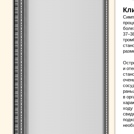
Кл
Симп
проц
боле
37–38
тром
стан
разм
Остр
и от
стан
очен
сосу
рань
в орг
хара
ходу
свид
подк
необ