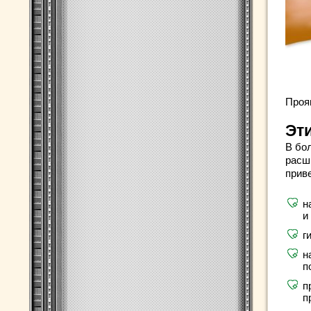
Проя
Эт
В бо
расш
прив
н
и
г
н
п
п
п