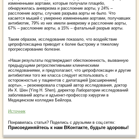
измененными аортами, которые получали плацебо,
обнаружилась аневризма и расслоение аорты, у 24% –
расслоение аорты, случаев разрыва аорты не было. Что
касается мышей с умеренно измененными аортами, получавших
антибиотик, 79% из них имели аневризму и расслоение аорты,
67% – расслоение аорты, а 15% – фатальный разрыв аорты.
Таким образом, исследование показало, что воздействие
ципрофлоксацина приводит к более быстрому и тяжелому
прогрессированию болезни.
«Наши результаты подтверждают обеспокоенность, вызванную
предыдущими ретроспективными клиническими
исследованиями, и предполагают, что ципрофлоксацин и другие
антибиотики того же класса следует использовать с
осторожностью у пациентов с дилатацией [расширением]
аорты», – резюмировала старший автор исследования, доктор
Ин Х. Шен (Ying H. Shen), директор Лаборатории исследований
заболеваний аорты и адъюнкт-профессор хирургии в
Медицинском колледже Бейлора.
Источник
Понравилась статья? Поделись с друзьями в соц.сетях:
Присоединяйтесь к нам ВКонтакте, будьте здоровы!