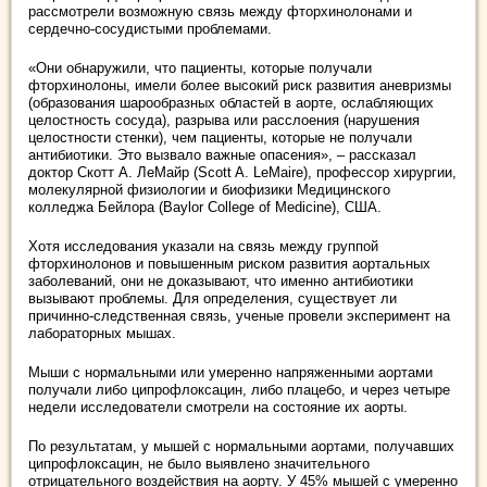
рассмотрели возможную связь между фторхинолонами и
сердечно-сосудистыми проблемами.
«Они обнаружили, что пациенты, которые получали
фторхинолоны, имели более высокий риск развития аневризмы
(образования шарообразных областей в аорте, ослабляющих
целостность сосуда), разрыва или расслоения (нарушения
целостности стенки), чем пациенты, которые не получали
антибиотики. Это вызвало важные опасения», – рассказал
доктор Скотт А. ЛеМайр (Scott A. LeMaire), профессор хирургии,
молекулярной физиологии и биофизики Медицинского
колледжа Бейлора (Baylor College of Medicine), США.
Хотя исследования указали на связь между группой
фторхинолонов и повышенным риском развития аортальных
заболеваний, они не доказывают, что именно антибиотики
вызывают проблемы. Для определения, существует ли
причинно-следственная связь, ученые провели эксперимент на
лабораторных мышах.
Мыши с нормальными или умеренно напряженными аортами
получали либо ципрофлоксацин, либо плацебо, и через четыре
недели исследователи смотрели на состояние их аорты.
По результатам, у мышей с нормальными аортами, получавших
ципрофлоксацин, не было выявлено значительного
отрицательного воздействия на аорту. У 45% мышей с умеренно