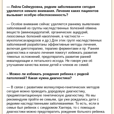
— Лейла Сеймуровна, редким заболеваниям сегодня
уделяется немало внимания. Лечение каких пациентов
вызывает особую обеспокоенность?
— Особое внимание сейчас уделяется раннему выявлению
заболеваний из группы наследственных болезней обмена
веществ (аминоацидопатий, органических ацидурий,
лизосомных болезней накопления, в частности —
мукополисахаридозов и др.) Для этих групп наследственных
заболеваний разработаны эффективные методы лечения,
включая диетотерапию, терапию ферментами и пр. Ранняя
диагностика и начало лечения помогут избежать развития
тяжелых осложнений, предотвратить развитие ранней
инвалидизации и летального исхода. Не говоря уже об
улучшении качества жизни детей и членов их семей.
– Можно ли избежать рождения ребенка с редкой
патологией? Какая нужна диагностика?
— В связи с развитием молекулярно-генетических методов
сегодня можно проводить дородовую диагностику,
предимплантационную генетическую диагностику. Но мы
рекомендуем пройти ее семьям, где уже рождались дети с
редкими наследственными заболеваниями. То есть, если в
семье был ребенок с синдромом Хантера, то с помощью
диагностики можно предотвратить рождение больного ребенка.