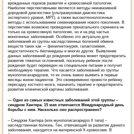
врожденных пороков развития и хромосомной патологии.
Наиболее перспективными являются методы неинвазивной
дородовой диагностики (ультразвуковая диагностика
экспертного уровня, МРТ), а также высокотехнологичные
методы с использованием секвенирования нового поколения. В
перспективе возможно проведение пренатального скрининга не
только на хромосомную патологию, но и на ряд частых
моногенных заболеваний. Особенно это актуально для
заболеваний из группы наследственных болезней обмена
веществ таких как — фенилкетонурия, галактоземия,
недостаточность биотинидазы и многих других. Выявление
данных заболеваний до рождения ребенка может предотвратить
развитие тяжелых осложнений, поскольку ребенок после
рождения будет переведен на специальное питание и получит
необходимую терапию. Что касается заболеваний из группы
мукополисахаридозов, то их очень важно выявить в первые
месяцы жизни пациентов. Это своевременно провести ребенку
пересадку костного мозга, назначить терапию и предотвратить
развитие клинической картины заболевания.
— Одно из самых известных заболеваний этой группы –
синдром Хантера. 15 мая отмечается Международный день
борьбы с ним. Насколько оно распространено?
– Синдром Хантера (или мукополисахаридоз II типа) –
наследственная болезнь. Ген, отвечающий за развитие данного
заболевания, находится на материнской Х-хромосоме. В