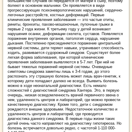
большинстве случаев он передается от матери к сыну, поэтому
болеют в основном мальчики. Он проявляется в виде
прогрессирующих психоневрологических нарушений, сердечно-
легочных расстройств, костных деформаций. Первые
клинические проявления заболевания — это частые отиты,
риниты, бронхиты, пахово-мошоночные, пупочные грыжи в
первые 2 года жизни. К третьему году у детей возникают
нарушения осанки, деформации скелета, суставов. Появляется
поражение внутренних органов, патология сердца, нарушение
дыхания. Постепенно присоединяется поражение центральной
нервной системы, дети теряют навыки, утрачивают способность
ходить, развивается судорожный синдром. Существует более
легкая форма заболевания, при которой клинические
проявления заболевания выявляются в 5-7 лет. При ней не
бывает тяжелых поражений нервной системы. Очевидные
симптомы синдрома заметны лишь к 3-4 годам, до этого
распознать эту страшную болезнь может лишь врач-генетик, к
которому дети попадают далеко не всегда. Выявить болезнь
можно в ходе неонатальной диагностики. Есть немало
сложностей с диагностикой синдрома Хантера. Это, в первую
очередь, низкая осведомленность врачей первичного звена о
нем, удаленность центров и лабораторий, где можно провести
качественную диагностику. Кроме того, дети с синдромом
рождаются внешне здоровыми. Недостаточное количество и
удаленность центров и лабораторий, где проводится
диагностика данного синдрома. В первые годы жизни таких
детей очень часто направляют на диагностику гипотиреоза. Но
болезнь встречается довольно редко, с частотой 1-110 000-