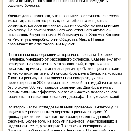
врачи не могут. Пока они в состоянии только замедлить
развитие болезни.
Ученые давно полагали, что в развитии рассеянного склероза
может играть важную роль одно из обычных веществ в
организме, которое иммунная систему ошибочно воспринимает
как угрозу. Но поиски подобного «собственного антигена»
оставались безуспешными. Нейроиммунолог Хартмут Векерле
из Института нейробиологии Общества Макса Планка
сравнивает их с танталовыми муками.
В нынешнем исследовании авторы использовали Т-клетки
человека, умершего от рассеянного склероза. Обычно Т-клетки
реагируют на фрагменты белков бактерий, вторгшихся в
организм, причем для активизации им требуется цепочка всего
из нескольких антител. В поисках фрагмента белка, на который
Т-клетки реагируют при рассеянном склерозе, ученые
протестировали 200 фрагментных смесей, в каждой из которых
было около 300 миллиардов фрагментов. Два фрагмента с
самым сильным эффектом оказались частью человеческого
фермента, называемого гуанозиндифосфат-L-фукозасинтазой.
Во второй части исследования были проверены Т-клетки у 31
пациента с рассеянным склерозом в разных стадиях. У
двенадцати из них Т-клетки тоже реагировали на данный
фермент. Более того, из восьми пациентов, участвовавших в
отдельном тесте, у четверых Т-клетки активизировались
бактериальной версией данного фермента. Последний факт