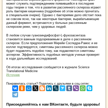
может служить подтверждением появившейся в последние
годы теории о том, что в развитии рассеянного склероза играют
роль бактерии кишечника (подробнее об этом можно прочитать
в специальном очерке). Однако с бактериями дело обстоит пока
не совсем ясно, так как некоторые бактерии, вырабатывающие
данный фермент, встречаются у больных рассеянным
склерозом реже, чем у здоровых людей.
В любом случае гуанозиндифосфат-L-фукозасинтаза
становится важным подозреваемым в деле о рассеянном
склерозе. Если предположения Мирейи Соспедра-Рамос и ее
коллег подтвердятся, симптомы рассеянного склероза можно
будет подавлять подобно тому, как подавляются симптомы
аллергии. Эффективность подобных методов ученые проверят
в ходе дальнейших исследований.
Об итогах исследования сообщается в журнале Science
Translational Medicine
Источник
Понравилась статья? Поделись с друзьями в соц.сетях:
Присоединяйтесь к нам ВКонтакте, будьте здоровы!