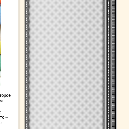
торое
м.
,
то –
ю.