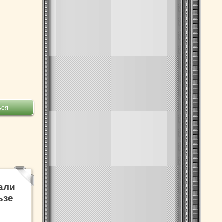
али
ьзе