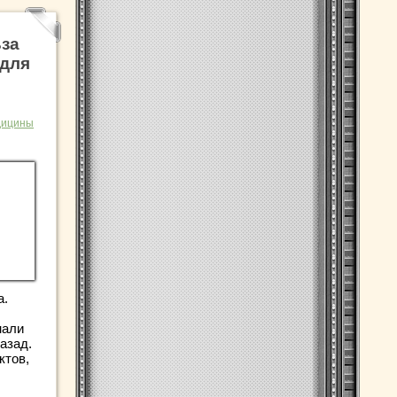
ьза
 для
дицины
а.
нали
азад.
ктов,