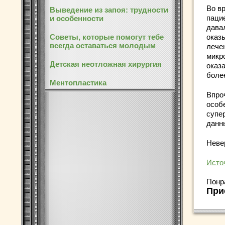
Во в
Выведение из запоя: трудности
паци
и особенности
дава
Советы, которые помогут тебе
оказы
всегда оставаться молодым
лече
микр
Детская неотложная хирургия
оказ
боле
Ментопластика
Впро
особ
супер
данн
Неве
Исто
Понр
При