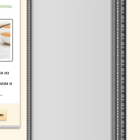
дицины
и из
низм и
..
ью