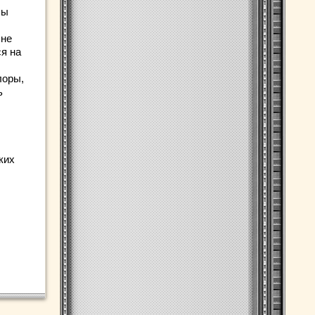
пы
 не
ся на
лоры,
ь
ких