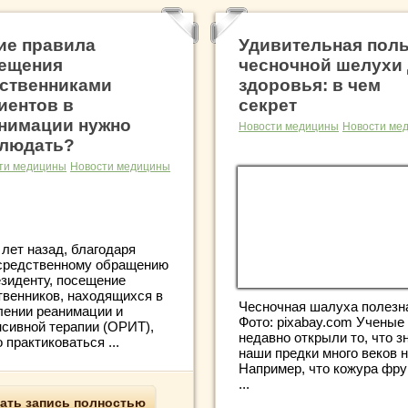
ие правила
Удивительная пол
ещения
чесночной шелухи
ственниками
здоровья: в чем
иентов в
секрет
нимации нужно
Новости медицины
Новости ме
людать?
ти медицины
Новости медицины
 лет назад, благодаря
средственному обращению
езиденту, посещение
твенников, находящихся в
Чесночная шалуха полезн
лении реанимации и
Фото: pixabay.com Ученые
нсивной терапии (ОРИТ),
недавно открыли то, что з
 практиковаться ...
наши предки много веков н
Например, что кожура фру
...
ать запись полностью