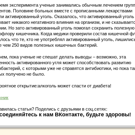
ремя эксперимента ученые занимались обычным лечением груп
ентов. Половине больных вместе с прописанными лекарствами
ли активированный уголь. Оказалось, что активированный уголь
вает никакого негативного влияния на организм, и не сказывает
нии. Но зато активированный уголь помогал сохранить полезную
офлору кишечника. Когда медики проверили состав кишечной ф
алось что те, кто не употреблял активированный уголь, лишилис
е чем 250 видов полезных кишечных бактерий.
чем, пока ученые не спешат делать выводы – возможно, эта
енность активированного угля может способствовать развитию
бактерий, с которыми уже не справятся антибиотики, но пока та
ых получено не было.
роятное открытие:алкоголь может спасти от диабета!
чник
авилась статья? Поделись с друзьями в соц.сетях:
соединяйтесь к нам ВКонтакте, будьте здоровы!