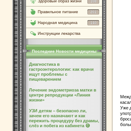
Здоровый образ жизни
108
Правильное питание
201
Народная медицина
140
Инструкции лекарства
Последние Новости медицины
Диагностика в
гастроэнтерологии: как врачи
ищут проблемы с
пищеварением
Лечение эндометриоза матки в
центре репродукции «Линия
Межд
жизни»
каса
Уже д
УЗИ детям – безопасно ли,
упот
зачем его назначают и как
броса
пережить процедуру без драмы,
боль
слёз и побега из кабинета 😅