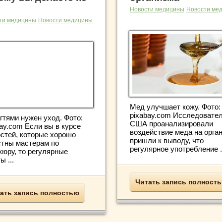
Новости медицины
Новости ме
ти медицины
Новости медицины
Мед улучшает кожу. Фото:
pixabay.com Исследовател
гтями нужен уход. Фото:
США проанализировали
bay.com Если вы в курсе
воздействие меда на орга
остей, которые хорошо
пришли к выводу, что
стны мастерам по
регулярное употребление .
кюру, то регулярные
ы ...
Читать запись полност
ать запись полностью