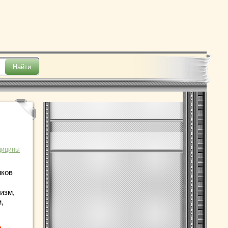
дицины
иков
изм,
,