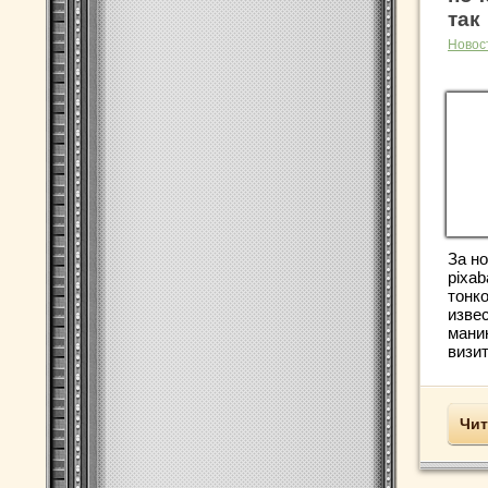
так
Новос
За но
pixa
тонк
изве
мани
визит
Чит