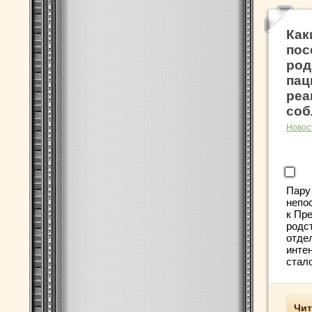
Как
пос
род
пац
реа
соб
Новос
Пару
непо
к Пр
родс
отде
инте
стало
Чит