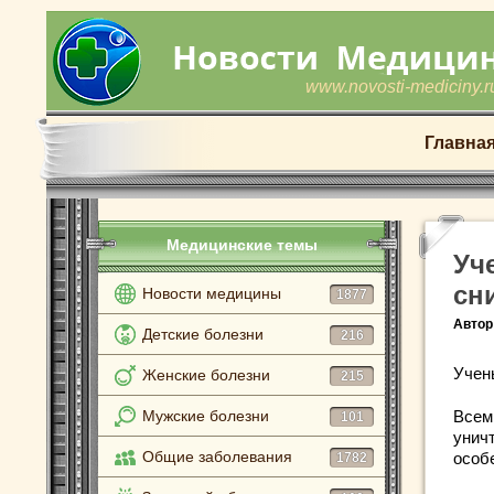
www.novosti-mediciny.r
Главна
Медицинские темы
Уч
сн
Новости медицины
1877
Автор
Детские болезни
216
Учен
Женские болезни
215
Мужские болезни
Всем
101
унич
Общие заболевания
особ
1782