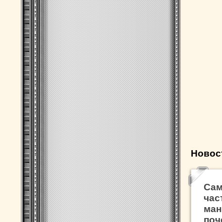
Новос
Сам
час
ман
поч