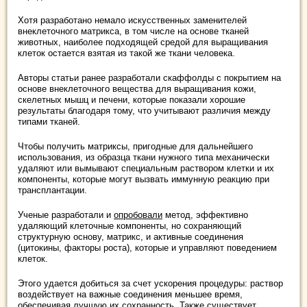
Хотя разработано немало искусственных заменителей
внеклеточного матрикса, в том числе на основе тканей
животных, наиболее подходящей средой для выращивания
клеток остается взятая из такой же ткани человека.
Авторы статьи ранее разработали скаффолды с покрытием на
основе внеклеточного вещества для выращивания кожи,
скелетных мышц и печени, которые показали хорошие
результаты благодаря тому, что учитывают различия между
типами тканей.
Чтобы получить матриксы, пригодные для дальнейшего
использования, из образца ткани нужного типа механически
удаляют или вымывают специальным раствором клетки и их
компоненты, которые могут вызвать иммунную реакцию при
трансплантации.
Ученые разработали и
опробовали
метод, эффективно
удаляющий клеточные компоненты, но сохраняющий
структурную основу, матрикс, и активные соединения
(цитокины, факторы роста), которые и управляют поведением
клеток.
Этого удается добиться за счет ускорения процедуры: раствор
воздействует на важные соединения меньшее время,
обеспечивая лучшую их сохранность. Также существует