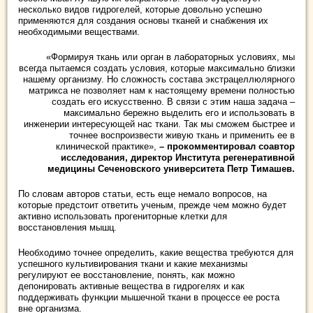
несколько видов гидрогелей, которые довольно успешно
применяются для создания основы тканей и снабжения их
необходимыми веществами.
«Формируя ткань или орган в лабораторных условиях, мы
всегда пытаемся создать условия, которые максимально близки
нашему организму. Но сложность состава экстрацеллюлярного
матрикса не позволяет нам к настоящему времени полностью
создать его искусственно. В связи с этим наша задача –
максимально бережно выделить его и использовать в
инженерии интересующей нас ткани. Так мы сможем быстрее и
точнее воспроизвести живую ткань и применить ее в
клинической практике»,
– прокомментировал соавтор
исследования, директор Института регенеративной
медицины Сеченовского университета Петр Тимашев.
По словам авторов статьи, есть еще немало вопросов, на
которые предстоит ответить ученым, прежде чем можно будет
активно использовать прогениторные клетки для
восстановления мышц.
Необходимо точнее определить, какие вещества требуются для
успешного культивирования ткани и какие механизмы
регулируют ее восстановление, понять, как можно
депонировать активные вещества в гидрогелях и как
поддерживать функции мышечной ткани в процессе ее роста
вне организма.