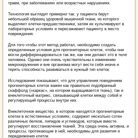
травм, при заболеваниях или возрастных нарушениях.
Технология выглядит примерно так: у пациента берут
небольшой образец здоровой мышечной ткани, из которого
выделяют клетки-предшественники, затем их культивируют в
лабораторных условиях и пересаживают пациенту в место
повреждения.
Для того чтобы этот метод работал, необходимо создать
определенные условия для прогениторных клеток, чтобы они
могли дифференцироваться так же, как они делают это в теле
человека. Однако они очень чувствительны к изменению
микроокружения и вне организма могут вести себя иначе и
терять способность развиваться в нужный тип клеток.
Исследования показывают, что для управления поведением
прогениторных клеток важен как правильно подобранный
скаффолд («каркас», на котором выращивается ткань), так и
внеклеточный матрикс, связывающий клетки между собой и
регулирующий процессы внутри них.
Внеклеточное вещество, в котором находятся прогениторные
клетки в естественных условиях, содержит несколько сотен
различных белков, липидов и углеводов, которые вместе
регулируют восстановление тканей. Эта среда очень активна, и
процессы, протекающие в ней, необходимы для развития и
передвижения клеток.