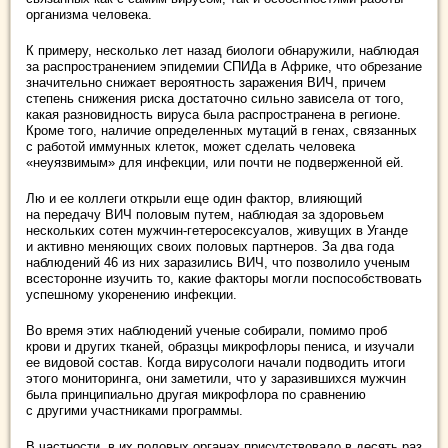
организма человека.
К примеру, несколько лет назад биологи обнаружили, наблюдая
за распространением эпидемии СПИДа в Африке, что обрезание
значительно снижает вероятность заражения ВИЧ, причем
степень снижения риска достаточно сильно зависела от того,
какая разновидность вируса была распространена в регионе.
Кроме того, наличие определенных мутаций в генах, связанных
с работой иммунных клеток, может сделать человека
«неуязвимым» для инфекции, или почти не подверженной ей.
Лю и ее коллеги открыли еще один фактор, влияющий
на передачу ВИЧ половым путем, наблюдая за здоровьем
нескольких сотен мужчин-гетеросексуалов, живущих в Уганде
и активно меняющих своих половых партнеров. За два года
наблюдений 46 из них заразились ВИЧ, что позволило ученым
всесторонне изучить то, какие факторы могли поспособствовать
успешному укоренению инфекции.
Во время этих наблюдений ученые собирали, помимо проб
крови и других тканей, образцы микрофлоры пениса, и изучали
ее видовой состав. Когда вирусологи начали подводить итоги
этого мониторинга, они заметили, что у заразившихся мужчин
была принципиально другая микрофлора по сравнению
с другими участниками программы.
В частности, в их половых органах присутствовало в десять раз