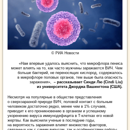
© РИА Новости
«Нам впервые удалось выяснить, что микрофлора пениса
может влиять на то, как часто мужчины заражаются ВИЧ. Чем
больше бактерий, не переносящих кислород, содержалось
в микрофлоре половых органов, тем выше была опасность
заражения»,
– рассказывает Синди Лю (Cindi Liu)
из университета Джорджа Вашингтона (США).
Несмотря на популярные в обществе представления
о сверхзаразной природе ВИЧ, половой контакт с больным
человеком достаточно редко, менее чем в 1% случаев,
приводит к его проникновению в организм и успешному
укоренению вируса иммунодефицита в Т-клетках его новой
жертвы. Как выяснили ученые в последние годы,
на вероятность заражения влияет множество факторов,
связанных как с самим вирусом, так и особенностями работы