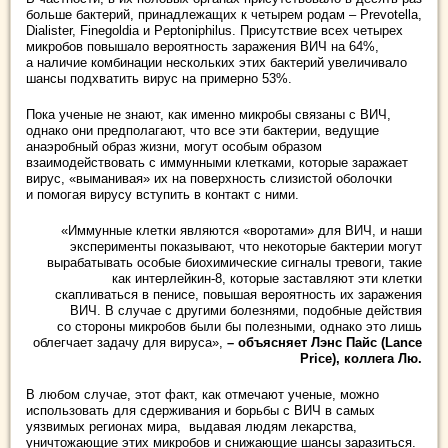
больше бактерий, принадлежащих к четырем родам – Prevotella,
Dialister, Finegoldia и Peptoniphilus. Присутствие всех четырех
микробов повышало вероятность заражения ВИЧ на 64%,
а наличие комбинации нескольких этих бактерий увеличивало
шансы подхватить вирус на примерно 53%.
Пока ученые не знают, как именно микробы связаны с ВИЧ,
однако они предполагают, что все эти бактерии, ведущие
анаэробный образ жизни, могут особым образом
взаимодействовать с иммунными клетками, которые заражает
вирус, «выманивая» их на поверхность слизистой оболочки
и помогая вирусу вступить в контакт с ними.
«Иммунные клетки являются «воротами» для ВИЧ, и наши
эксперименты показывают, что некоторые бактерии могут
вырабатывать особые биохимические сигналы тревоги, такие
как интерлейкин-8, которые заставляют эти клетки
скапливаться в пенисе, повышая вероятность их заражения
ВИЧ. В случае с другими болезнями, подобные действия
со стороны микробов были бы полезными, однако это лишь
облегчает задачу для вируса»,
– объясняет Лэнс Пайс (Lance
Price), коллега Лю.
В любом случае, этот факт, как отмечают ученые, можно
использовать для сдерживания и борьбы с ВИЧ в самых
уязвимых регионах мира, выдавая людям лекарства,
уничтожающие этих микробов и снижающие шансы заразиться.