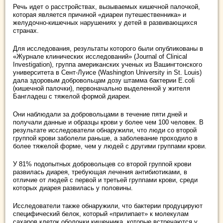
Речь идет о расстройствах, вызываемых кишечной палочкой,
которая является причиной «диареи путешественника» и
желудочно-кишечных нарушениях у детей в развивающихся
странах.
Для исследования, результаты которого были опубликованы в
«Журнале клинических исследований» (Journal of Clinical
Investigation), группа американских ученых из Вашингтонского
университета в Сент-Луисе (Washington University in St. Louis)
дала здоровым добровольцам дозу штамма бактерии E.coli
(кишечной палочки), первоначально выделенной у жителя
Бангладеш с тяжелой формой диареи.
Они наблюдали за добровольцами в течение пяти дней и
получали данные и образцы крови у более чем 100 человек. В
результате исследователи обнаружили, что люди со второй
группой крови заболели раньше, а заболевание проходило в
более тяжелой форме, чем у людей с другими группами крови.
У 81% подопытных добровольцев со второй группой крови
развилась диарея, требующая лечения антибиотиками, в
отличие от людей с первой и третьей группами крови, среди
которых диарея развилась у половины.
Исследователи также обнаружили, что бактерии продуцируют
специфический белок, который «прилипает» к молекулам
сахаров клеток оболочки кишечника, которые встречаются у