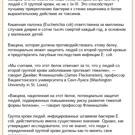
людей с II группой крови, но не с Iи III. Это способствует
лучшему прикреплению бактерии к стенке кишечника и более
выразительному действию их токсинов.
Кишечная палочка (Escherichia coli) ответственна за миллионы
случаев диареи и сотни тысяч смертей каждый год, в основном
у маленьких детей.
Вакцина, которая должна противодействовать этому белку,
потенциально может защитить людей со второй группой кровью
и предотвратить пагубные последствия инфекции E. сoli.
«Мы считаем, что этот белок отвечает за то, что у людей со
второй группой крови заболевание протекает тяжелее», —
говорит Джеймс Флекенштейн (James Fleckenstein), профессор
Вашингтонского университета в Сент-Луисе (Washington
University in St. Louis).
«Вакцина, нацеленная на этот белок, потенциально защитит
людей, подверженных повышенному риску развития тяжелой
формы болезни», — говорит профессор Флекенштейн.
Группа крови людей, инфицированных штаммом бактерии E.
coli, действительно имела существенно значение. Однако, как
утверждают исследователи, это не значит, что люди с
определенной группой крови должны как-то менять свое