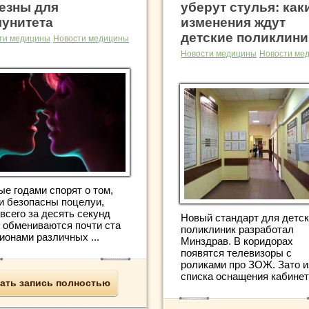
езны для
уберут стулья: как
унитета
изменения ждут
детские поликлини
ти медицины
Новости медицины
Новости медицины
Новости ме
ые годами спорят о том,
ли безопасны поцелуи,
всего за десять секунд
Новый стандарт для детс
 обмениваются почти ста
поликлиник разработал
ионами различных ...
Минздрав. В коридорах
появятся телевизоры с
роликами про ЗОЖ. Зато и
списка оснащения кабинето
ать запись полностью