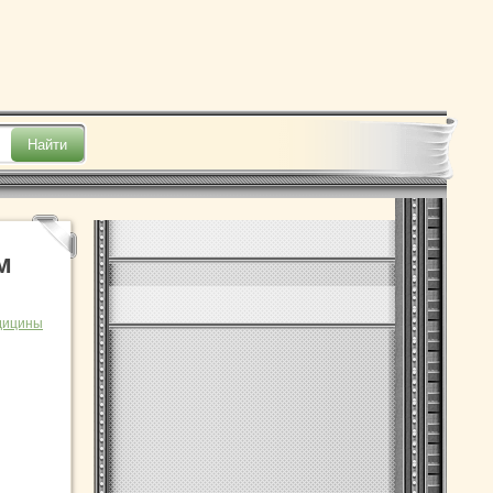
м
дицины