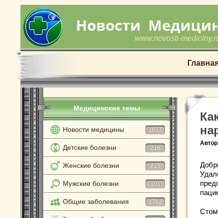
www.novosti-mediciny.r
Главна
Медицинские темы
Ка
на
Новости медицины
1877
Автор
Детские болезни
216
Добр
Женские болезни
215
Удал
пред
Мужские болезни
101
паци
Общие заболевания
1782
Стом