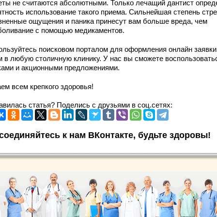
еты не считаются абсолютными. Только лечащий дантист опред
ятность использование такого приема. Сильнейшая степень стре
зненные ощущения и паника принесут вам больше вреда, чем
боливание с помощью медикаментов.
ользуйтесь поисковом порталом для оформления онлайн заявки
м в любую столичную клинику. У нас вы сможете воспользовать
ками и акционными предложениями.
ем всем крепкого здоровья!
авилась статья? Поделись с друзьями в соц.сетях:
соединяйтесь к нам ВКонтакте, будьте здоровы!