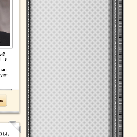
ный
АН и
рин
ную»
ью
ры,