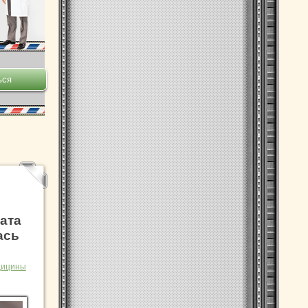
ата
ась
дицины