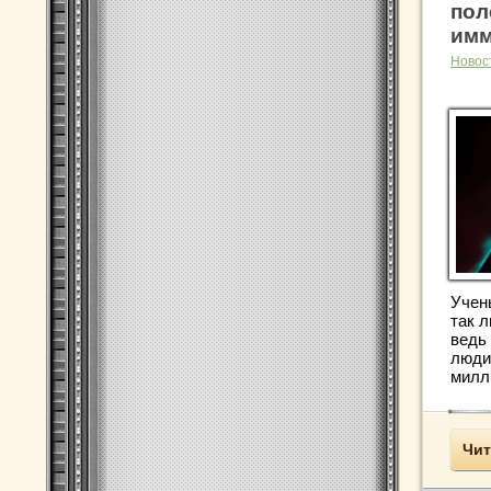
пол
имм
Новос
Учен
так 
ведь 
люди
милл
Чит