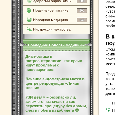
Здоровый образ жизни
108
реше
сеан
Правильное питание
201
чувс
сниж
Народная медицина
140
возм
любо
Инструкции лекарства
В к
по
Последние Новости медицины
Стом
комп
Диагностика в
прие
гастроэнтерологии: как врачи
местн
ищут проблемы с
пищеварением
Прод
кост
Лечение эндометриоза матки в
центре репродукции «Линия
уста
жизни»
толь
для в
УЗИ детям – безопасно ли,
зачем его назначают и как
П
пережить процедуру без драмы,
слёз и побега из кабинета 😅
Н