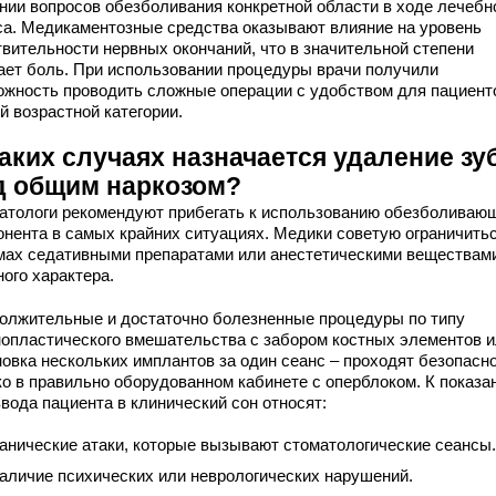
нии вопросов обезболивания конкретной области в ходе лечебн
са. Медикаментозные средства оказывают влияние на уровень
твительности нервных окончаний, что в значительной степени
ает боль. При использовании процедуры врачи получили
ожность проводить сложные операции с удобством для пациент
й возрастной категории.
аких случаях назначается удаление зу
д общим наркозом?
атологи рекомендуют прибегать к использованию обезболиваю
онента в самых крайних ситуациях. Медики советую ограничитьс
мах седативными препаратами или анестетическими веществам
ого характера.
олжительные и достаточно болезненные процедуры по типу
нопластического вмешательства с забором костных элементов 
новка нескольких имплантов за один сеанс – проходят безопасн
ко в правильно оборудованном кабинете с оперблоком. К показа
вода пациента в клинический сон относят:
анические атаки, которые вызывают стоматологические сеансы.
аличие психических или неврологических нарушений.