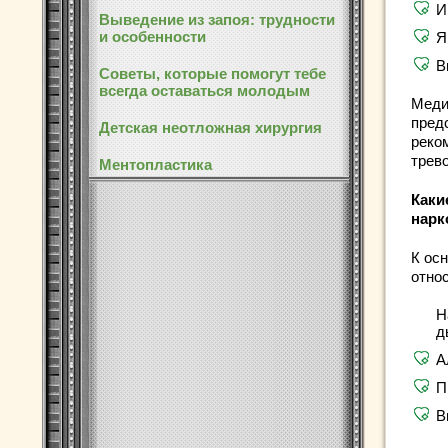
И
Выведение из запоя: трудности
и особенности
Я
В
Советы, которые помогут тебе
всегда оставаться молодым
Меди
пред
Детская неотложная хирургия
реко
трев
Ментопластика
Каки
нарк
К ос
отно
Н
д
А
П
В