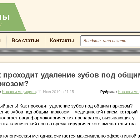
u
я
Все статьи
Контакты
к проходит удаление зубов под общи
ркозом?
:
Новости медицины
/ 11 Июл 2019 в 21:15
Рубрика:
Новости ме
ый день! Как проходит удаление зубов под общим наркозом?
ение зубов под общим наркозом – медицинский прием, который
полагает ввод фармакологических препаратов, вызывающих у
ента клинический сон на время хирургического вмешательства.
атологическая методика считается максимально эффективной в