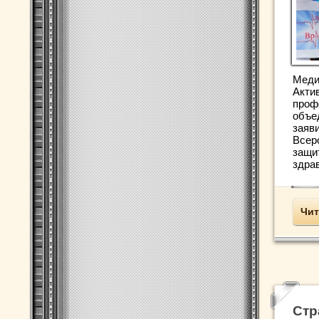
Меди
Акти
проф
объе
заяв
Всер
защи
здрав
Чит
Стр