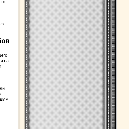
ого
ов
бов
щего
я на
и
или
о
ниям