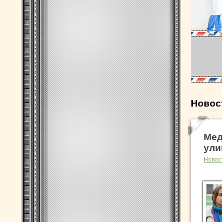
Новос
Мед
ули
Новос