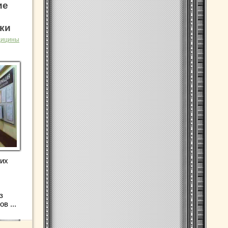
ие
ки
дицины
ких
з
в ...