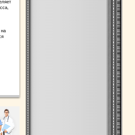
еляет
сса,
 на
ся