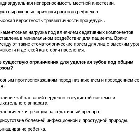
ндивидуальная непереносимость местной анестезии.
рко выраженные признаки рвотного рефлекса.
ысокая вероятность травматичности процедуры.
каментозная нагрузка под влиянием седативных компонентов
ставлена в минимальном воздействии для пациента. Врачи
мендуют такие стоматологические прием для лиц с высоким уро
ожности и детской категории населения.
е существую ограничения для удаления зубов под общим
озом?
новным противопоказаниям перед назначением и проведением с
сят
аличие заболеваний сердечно-сосудистой системы и
ыхательного аппарата.
ллергическая реакция на седативный препарат.
рисутствие болезней инфекционной и простудной природы.
ынашивание ребенка.