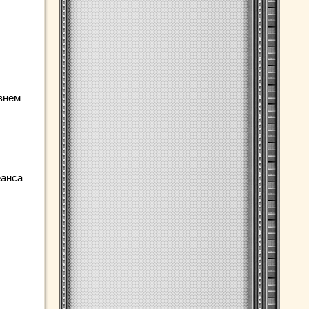
внем
еанса