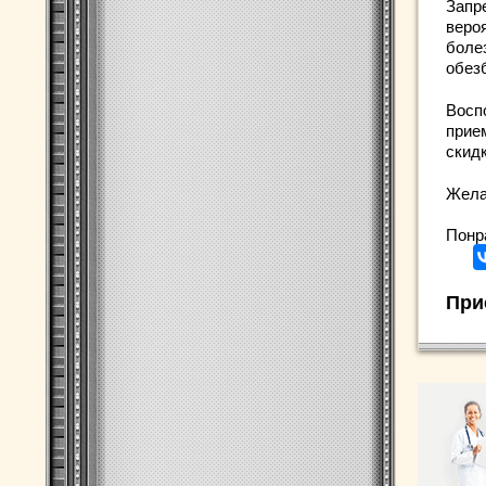
Запр
веро
боле
обез
Восп
прие
скид
Жела
Понр
При