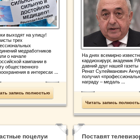
ки выходят на улицу!
висты трех
ессиональных
динений медработников
На днях всемирно извест
или о начале
кардиохирург, академик Р
оссийской кампании в
давний друг нашей газеты
ту общественного
Ренат Сулейманович Акчу
оохранения в интересах ...
получил «профессиональ
награду – медаль ...
ать запись полностью
Читать запись полност
астные поцелуи
Поставят телевизо