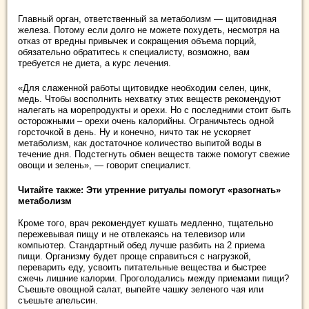
Главный орган, ответственный за метаболизм — щитовидная
железа. Потому если долго не можете похудеть, несмотря на
отказ от вредны привычек и сокращения объема порций,
обязательно обратитесь к специалисту, возможно, вам
требуется не диета, а курс лечения.
«Для слаженной работы щитовидке необходим селен, цинк,
медь. Чтобы восполнить нехватку этих веществ рекомендуют
налегать на морепродукты и орехи. Но с последними стоит быть
осторожными – орехи очень калорийны. Ограничьтесь одной
горсточкой в день. Ну и конечно, ничто так не ускоряет
метаболизм, как достаточное количество выпитой воды в
течение дня. Подстегнуть обмен веществ также помогут свежие
овощи и зелень», — говорит специалист.
Читайте также: Эти утренние ритуалы помогут «разогнать»
метаболизм
Кроме того, врач рекомендует кушать медленно, тщательно
пережевывая пищу и не отвлекаясь на телевизор или
компьютер. Стандартный обед лучше разбить на 2 приема
пищи. Организму будет проще справиться с нагрузкой,
переварить еду, усвоить питательные вещества и быстрее
сжечь лишние калории. Проголодались между приемами пищи?
Съешьте овощной салат, выпейте чашку зеленого чая или
съешьте апельсин.