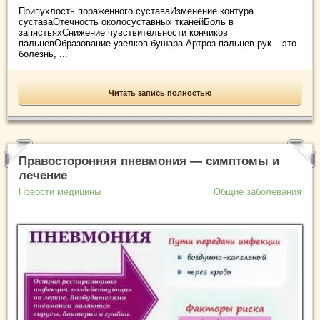
Припухлость пораженного суставаИзменение контура
суставаОтечность околосуставных тканейБоль в
запястьяхСнижение чувствительности кончиков
пальцевОбразование узелков бушара Артроз пальцев рук – это
болезнь, ...
Читать запись полностью
Правосторонняя пневмония — симптомы и
лечение
Новости медицины
Общие заболевания