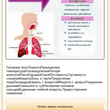
Головная больТошнотаПовышенная
температураГоловокружениеПотеря
аппетитаРвотаОдышкаОзнобПотливостьСпутанность
сознанияКашельБоль в горлеПокраснение
лицаЛихорадкаКашель с мокротойМокрота с кровьюУчащенное
дыханиеСинюшность губПосинение кончиков
пальцевВыделение гнойной мокроты Правосторонняя
пневмония ...
Читать запись полностью