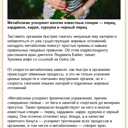
Метаболизм ускоряют многие известные специи — перец,
кардамон, карри, куркума и черный перец
Заставить организм быстрее сжигать ненужные ему калории и
избавляться от уже существующих жировых отложений,
наладить метаболизм помогут простые приемы и навыки
правильных
пищевых привычек. Об этом корреспонденту
рассказала врач диетолог Людмила Бабич, пишет
Хроника.инфо со ссылкой на Golos.Ua
От скорости метаболизма зависит, как быстро в организме
происходят обменные процессы, а это не только усвоение
ценных веществ и «питание» внутренних органов, но и –
скорость сжигания лишних калорий и подкожных жировых
отложений.
«Метаболизм ускоряют физические упражнения, причем
совершенно любые – от бега и занятий в спортзале до вечерних
прогулок. Также прекрасно воздействуют на него и многие
известные специи — перец, кардамон, карри, куркума и черный
перец. Они отлично оттеняют вкус блюда, а в качестве
приятного бонуса — ускоряют протекание всех процессов в
организме, в том числе и метаболизма» — говорит врач.