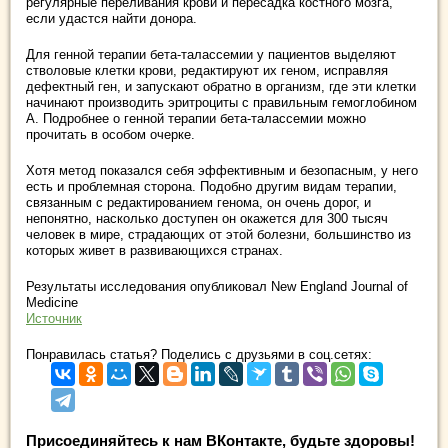
регулярные переливания крови и пересадка костного мозга,
если удастся найти донора.
Для генной терапии бета-талассемии у пациентов выделяют
стволовые клетки крови, редактируют их геном, исправляя
дефектный ген, и запускают обратно в организм, где эти клетки
начинают производить эритроциты с правильным гемоглобином
A. Подробнее о генной терапии бета-талассемии можно
прочитать в особом очерке.
Хотя метод показался себя эффективным и безопасным, у него
есть и проблемная сторона. Подобно другим видам терапии,
связанным с редактированием генома, он очень дорог, и
непонятно, насколько доступен он окажется для 300 тысяч
человек в мире, страдающих от этой болезни, большинство из
которых живет в развивающихся странах.
Результаты исследования опубликовал New England Journal of
Medicine
Источник
Понравилась статья? Поделись с друзьями в соц.сетях:
Присоединяйтесь к нам ВКонтакте, будьте здоровы!