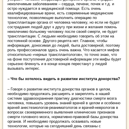
неизлечимым заболеванием – сердца, печени, почек и т.д. и
остро нуждается в медицинской помощи. Есть очень
квалифицированные врачи, есть современные медицинские
технологии, позволяющие выполнить операцию по
трансплантации органа от человека человеку, но если не будет
сострадания людей друг к другу при жизни и желания помочь
неизлечимо больному человеку после своей смерти, не будет
трансплантации. С людьми необходимо говорить об этом на
постоянной основе. Другого рецепта нет. Главное, чтобы
информация, доносимая до людей, была достоверной, поэтому
роль профессионалов здесь очень важна. Что касается мифов
относительно «черных трансплантологов», то точно знаю, что
на фоне поступления достоверной информации эти мифы будет
серьезно блекнуть и в конце концов перестанут у людей
вызывать интерес.
– Что бы хотелось видеть в развитии института донорства?
– Говоря о развитии института донорства органов в целом,
необходимо продолжать расширять и закреплять в нашей
системе здравоохранения практику диагностики смерти мозга
человека, повышать уровень знаний врачей в целом и особенно
врачей анестезиологов-реаниматологов и врачей-неврологов в
вопросах своевременного выявления клинических признаков
смерти головного мозга, нормативно-правовой базы донорства
органов. И необходимо продолжать осваивать новые
технологии, которые на сегодняшний день связаны с