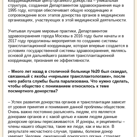
координационный центр органного донорства – уникальная
структура, созданная Департаментом здравоохранения еще в
1995 году, которая обеспечивает общую координацию и
сопровождение всех этапов донорства органов в медицинских
организациях, участвующих в этой медицинской деятельности.
Учитывая лучшие мировые практики, Департаментом
здравоохранения города Москвы в 2016 году были начаты и в
2017 году продолжены мероприятия по созданию системы
трансплантационной координации, которая впервые создается в
условиях государственной системы здравоохранения, являясь
основой для дальнейшего развития трансплантационной
координации, признания ее эффективности.
– Много лет назад в столичной больнице №20 был скандал,
связанный с якобы «черными трансплантологами», после
чего работа службы была парализована. Что нужно сделать,
чтобы общество с пониманием относилось к теме
посмертного донорства?
– Успех развития донорства органов и трансплантации зависит
от уровня принятия и понимания данной проблемы обществом.
Очень важно постоянно разъяснять людям, кто является
донорами органов и с какой целью и каким людям данные
донорские органы пересаживаются. И доноры, и реципиенты –
члены нашего общества, такие же люди, как и мы все. В
результате несчастного случая, травмы, болезни донор
умирает. Человек, ожидающий донорского органа, страдает