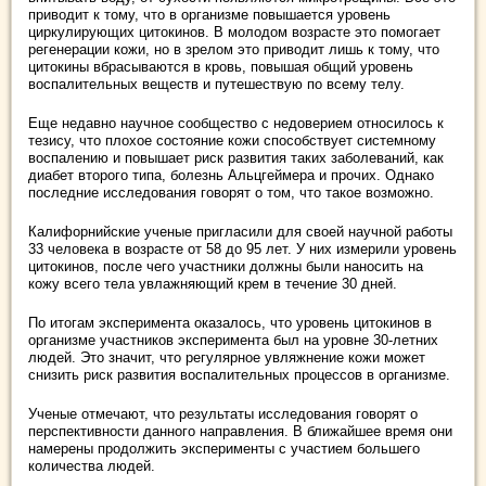
приводит к тому, что в организме повышается уровень
циркулирующих цитокинов. В молодом возрасте это помогает
регенерации кожи, но в зрелом это приводит лишь к тому, что
цитокины вбрасываются в кровь, повышая общий уровень
воспалительных веществ и путешествую по всему телу.
Еще недавно научное сообщество с недоверием относилось к
тезису, что плохое состояние кожи способствует системному
воспалению и повышает риск развития таких заболеваний, как
диабет второго типа, болезнь Альцгеймера и прочих. Однако
последние исследования говорят о том, что такое возможно.
Калифорнийские ученые пригласили для своей научной работы
33 человека в возрасте от 58 до 95 лет. У них измерили уровень
цитокинов, после чего участники должны были наносить на
кожу всего тела увлажняющий крем в течение 30 дней.
По итогам эксперимента оказалось, что уровень цитокинов в
организме участников эксперимента был на уровне 30-летних
людей. Это значит, что регулярное увляжнение кожи может
снизить риск развития воспалительных процессов в организме.
Ученые отмечают, что результаты исследования говорят о
перспективности данного направления. В ближайшее время они
намерены продолжить эксперименты с участием большего
количества людей.