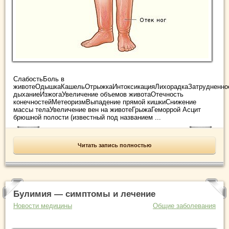
СлабостьБоль в
животеОдышкаКашельОтрыжкаИнтоксикацияЛихорадкаЗатрудненно
дыханиеИзжогаУвеличение объемов животаОтечность
конечностейМетеоризмВыпадение прямой кишкиСнижение
массы телаУвеличение вен на животеГрыжаГеморрой Асцит
брюшной полости (известный под названием ...
Читать запись полностью
Булимия — симптомы и лечение
Новости медицины
Общие заболевания