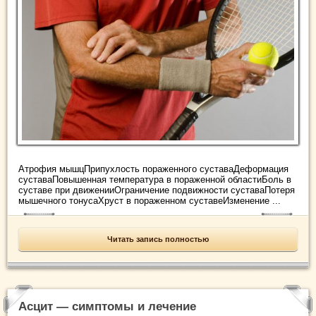
Атрофия мышцПрипухлость пораженного суставаДеформация
суставаПовышенная температура в пораженной областиБоль в
суставе при движенииОграничение подвижности суставаПотеря
мышечного тонусаХруст в пораженном суставеИзменение ...
Читать запись полностью
Асцит — симптомы и лечение