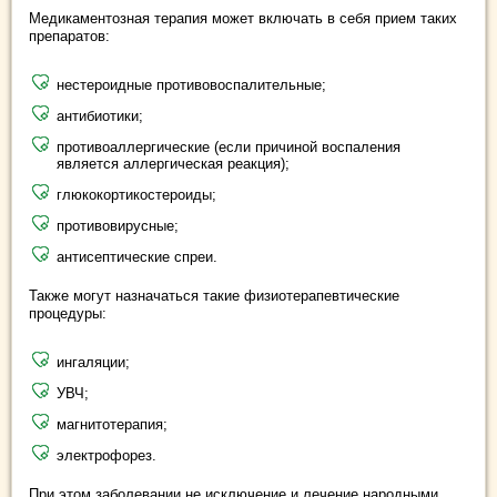
Медикаментозная терапия может включать в себя прием таких
препаратов:
нестероидные противовоспалительные;
антибиотики;
противоаллергические (если причиной воспаления
является аллергическая реакция);
глюкокортикостероиды;
противовирусные;
антисептические спреи.
Также могут назначаться такие физиотерапевтические
процедуры:
ингаляции;
УВЧ;
магнитотерапия;
электрофорез.
При этом заболевании не исключение и лечение народными