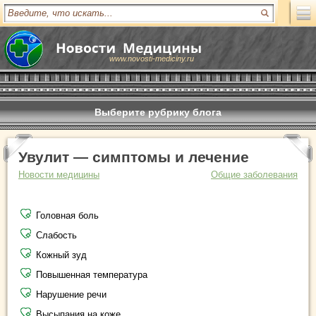
www.novosti-mediciny.ru
Выберите рубрику блога
Увулит — симптомы и лечение
Новости медицины
Общие заболевания
Головная боль
Слабость
Кожный зуд
Повышенная температура
Нарушение речи
Высыпания на коже