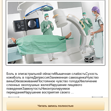
Боль в эпигастральной областиМышечная слабостьСухость
кожиБоль в горлеДепрессияЗаниженная самооценкаЧувство
виныОбезвоживаниеПостоянное чувство голодаУвеличение
слюнных околоушных железНарушение пищевого
поведенияЗамкнутостьНеконтролируемое
перееданиеНарушение восприятия своего ...
Читать запись полностью