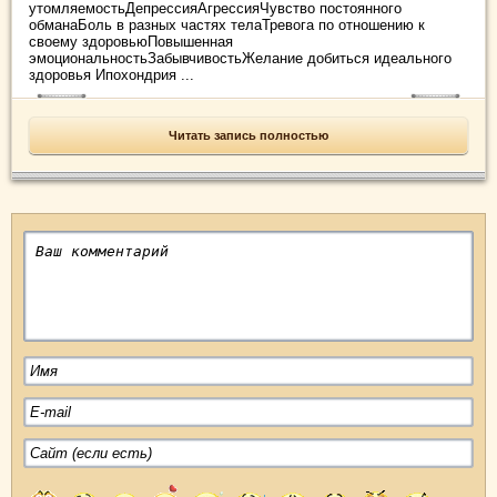
утомляемостьДепрессияАгрессияЧувство постоянного
обманаБоль в разных частях телаТревога по отношению к
своему здоровьюПовышенная
эмоциональностьЗабывчивостьЖелание добиться идеального
здоровья Ипохондрия ...
Читать запись полностью