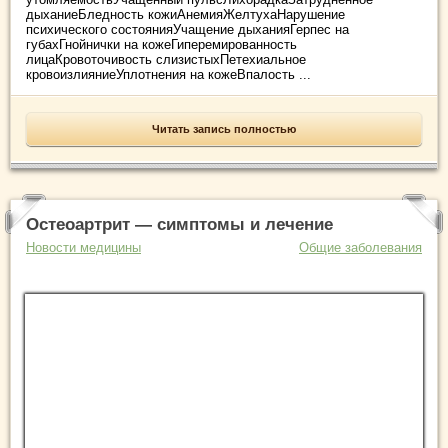
дыханиеБледность кожиАнемияЖелтухаНарушение
психического состоянияУчащение дыханияГерпес на
губахГнойнички на кожеГиперемированность
лицаКровоточивость слизистыхПетехиальное
кровоизлияниеУплотнения на кожеВпалость ...
Читать запись полностью
Остеоартрит — симптомы и лечение
Новости медицины
Общие заболевания