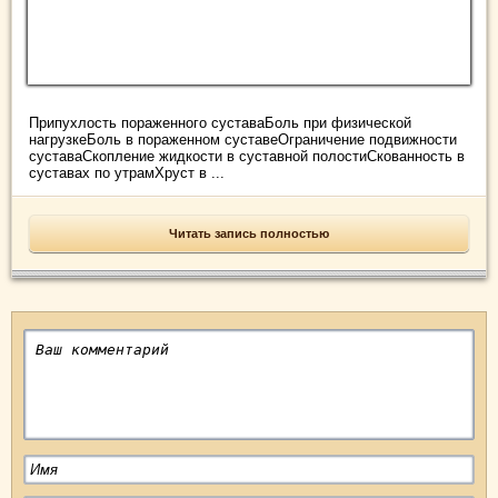
Припухлость пораженного суставаБоль при физической
нагрузкеБоль в пораженном суставеОграничение подвижности
суставаСкопление жидкости в суставной полостиСкованность в
суставах по утрамХруст в ...
Читать запись полностью