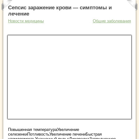
Сепсис заражение крови — симптомы и
лечение
Новости медицины
Общие заболевания
Повышенная температураУвеличение
селезенкиПотливостьУвеличение печениБыстрая
утомляемостьУчащенный пульсЛихорадкаЗатрудненное