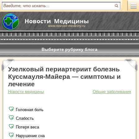
www.novosti-mediciny.ru
Выберите рубрику блога
Узелковый периартериит болезнь
Куссмауля-Майера — симптомы и
лечение
Новости медицины
Общие заболевания
Головная боль
Слабость
Потеря веса
Нарушение сна