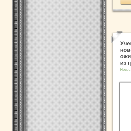
Уче
нов
ожи
из 
Новос