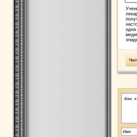
Учен
лека
получ
наст
одна
меди
эпиде
Чит