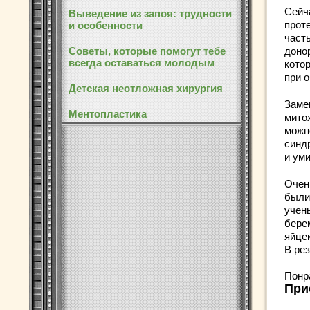
Сейч
Выведение из запоя: трудности
прот
и особенности
част
Советы, которые помогут тебе
доно
всегда оставаться молодым
котор
при 
Детская неотложная хирургия
Заме
Ментопластика
мито
можн
синд
и уми
Очен
были
учен
бере
яйце
В ре
Понр
При