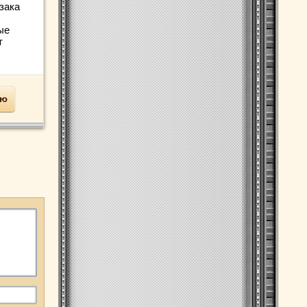
зака
ые
т
ью