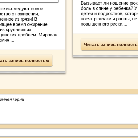
Вызывает ли ношение рюк
боль в спине у ребенка? У
ые исследуют новое
детей и подростков, котор
рство от ожирения,
носят рюкзаки и ранцы, не
енное из грязи! В
повышенного риска ...
оящее время ожирение
 из крупнейших
цинских проблем. Мировая
мия ...
Читать запись полност
ать запись полностью