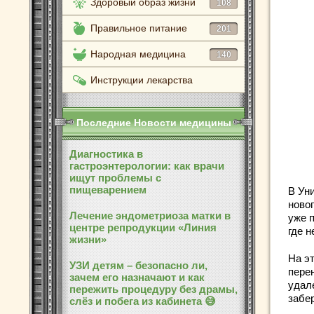
Здоровый образ жизни
108
Правильное питание
201
Народная медицина
140
Инструкции лекарства
Последние Новости медицины
Диагностика в
гастроэнтерологии: как врачи
ищут проблемы с
пищеварением
В Ун
ново
Лечение эндометриоза матки в
уже п
центре репродукции «Линия
где н
жизни»
На э
УЗИ детям – безопасно ли,
пере
зачем его назначают и как
удал
пережить процедуру без драмы,
забе
слёз и побега из кабинета 😅