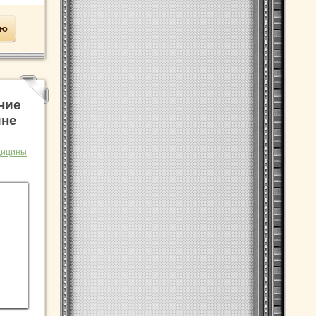
ью
ние
ине
дицины