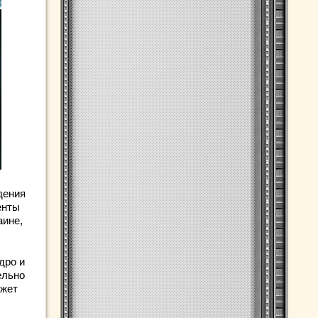
дения
енты
аине,
дро и
ельно
ожет