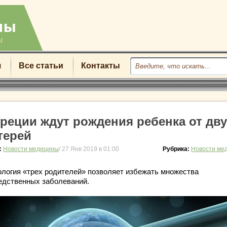
u
я
Все статьи
Контакты
Греции ждут рождения ребенка от дву
терей
:
Новости медицины
/ 27 Янв 2019 в 01:00
Рубрика:
Новости ме
ология «трех родителей» позволяет избежать множества
едственных заболеваний.