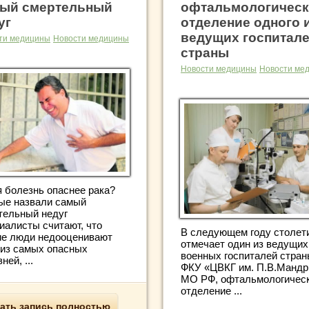
ый смертельный
офтальмологическ
уг
отделение одного 
ведущих госпитал
ти медицины
Новости медицины
страны
Новости медицины
Новости ме
я болезнь опаснее рака?
ые назвали самый
тельный недуг
иалисты считают, что
В следующем году столет
ие люди недооценивают
отмечает один из ведущих
 из самых опасных
военных госпиталей стран
ней, ...
ФКУ «ЦВКГ им. П.В.Манд
МО РФ, офтальмологичес
отделение ...
ать запись полностью