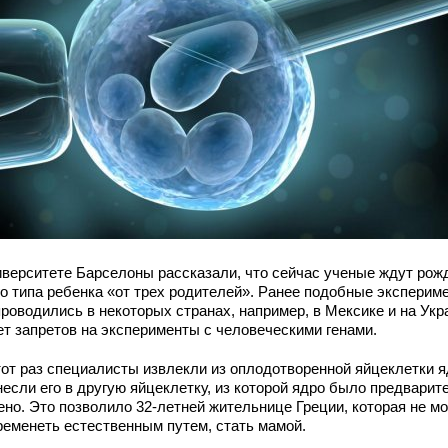
иверситете Барселоны рассказали, что сейчас ученые ждут рож
го типа ребенка «от трех родителей». Ранее подобные эксперим
роводились в некоторых странах, например, в Мексике и на Укр
ет запретов на эксперименты с человеческими генами.
тот раз специалисты извлекли из оплодотворенной яйцеклетки я
несли его в другую яйцеклетку, из которой ядро было предварит
ено. Это позволило 32-летней жительнице Греции, которая не м
ременеть естественным путем, стать мамой.