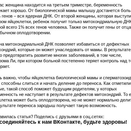
ас женщина находится на третьем триместре, беременность
екает хорошо. От биологической мамы малышу достанется бол
ь генов – вся ядерная ДНК. От второй женщины, которая выступ
ром яйцеклетки, ребенок получит только митохондриальную ДНК
ой всего 1% всех генов человека. Также он получит гены от отца
обычном оплодотворении.
на митохондриальной ДНК позволяет избавиться от дефектных
хондрий, которые он может унаследовать от мамы. В результате
о предотвратить развитие многих заболеваний, в том числе,
рома Ли, при котором больной постепенно теряет контроль над 
рает.
ь важно, чтобы яйцеклетка биологической мамы и сперматозоид
 способны слиться и начать деление до переноса. Как отметили
ые, такой способ поможет будущим родителям, у которых
менность не наступает в результате дефектов митохондрий. То е
клетка может быть оплодотворена, но не может нормально дели
зультате переноса зародыш получает такую возможность.
авилась статья? Поделись с друзьями в соц.сетях:
соединяйтесь к нам ВКонтакте, будьте здоровы!