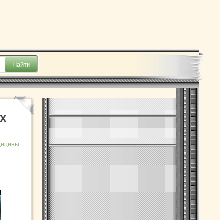
х
дицины