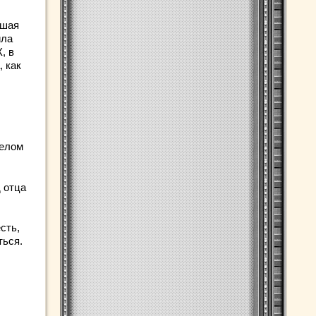
ьшая
ила
, в
, как
телом
 отца
сть,
ться.