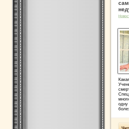
сам
нед
Новос
Кака
Учен
смер
Спец
мног
одну
болез
Чит