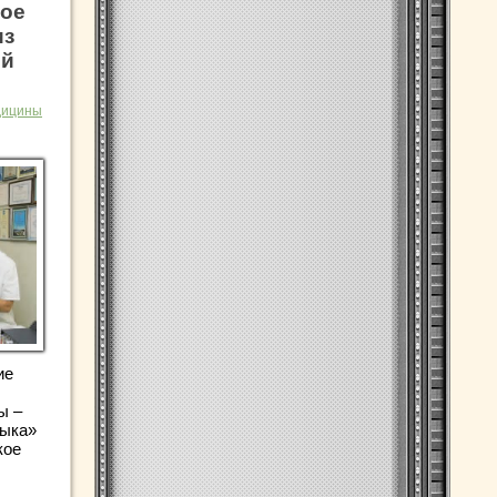
ое
из
ей
дицины
ие
ы –
рыка»
кое