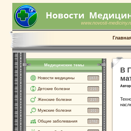
www.novosti-mediciny.r
Главна
Медицинские темы
В 
ма
Новости медицины
1877
Автор
Детские болезни
216
Техн
Женские болезни
215
насл
Мужские болезни
101
Общие заболевания
1782