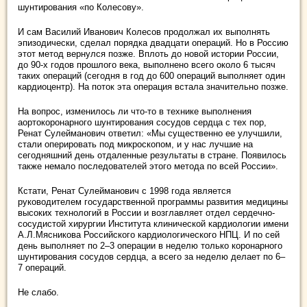
шунтирования «по Колесову».
И сам Василий Иванович Колесов продолжал их выполнять
эпизодически, сделал порядка двадцати операций. Но в Россию
этот метод вернулся позже. Вплоть до новой истории России,
до 90-х годов прошлого века, выполнено всего около 6 тысяч
таких операций (сегодня в год до 600 операций выполняет один
кардиоцентр). На поток эта операция встала значительно позже.
На вопрос, изменилось ли что-то в технике выполнения
аортокоронарного шунтирования сосудов сердца с тех пор,
Ренат Сулейманович ответил: «Мы существенно ее улучшили,
стали оперировать под микроскопом, и у нас лучшие на
сегодняшний день отдаленные результаты в стране. Появилось
также немало последователей этого метода по всей России».
Кстати, Ренат Сулейманович с 1998 года является
руководителем государственной программы развития медицины
высоких технологий в России и возглавляет отдел сердечно-
сосудистой хирургии Института клинической кардиологии имени
А.Л.Мясникова Российского кардиологического НПЦ. И по сей
день выполняет по 2–3 операции в неделю только коронарного
шунтирования сосудов сердца, а всего за неделю делает по 6–
7 операций.
Не слабо.