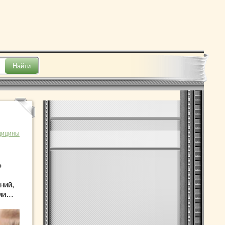
дицины
»
ний,
ыми…