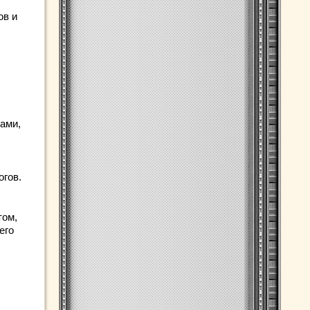
ов и
ами,
огов.
том,
его