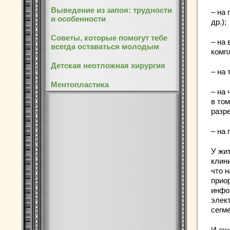
Выведение из запоя: трудности
– на 
и особенности
др.);
Советы, которые помогут тебе
– на 
всегда оставаться молодым
комп
Детская неотложная хирургия
– на
Ментопластика
– на
в то
разре
– на 
У жи
клини
что 
прио
инфо
элек
сегм
И ещ