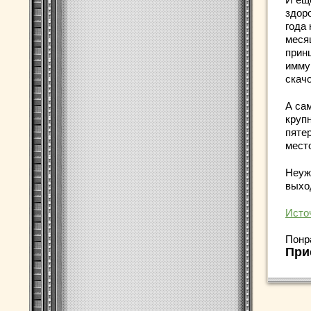
здор
года
меся
прин
имму
скач
А са
круп
пяте
место
Неуж
выхо
Исто
Понр
При