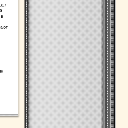
017
й
 в
дают
ян