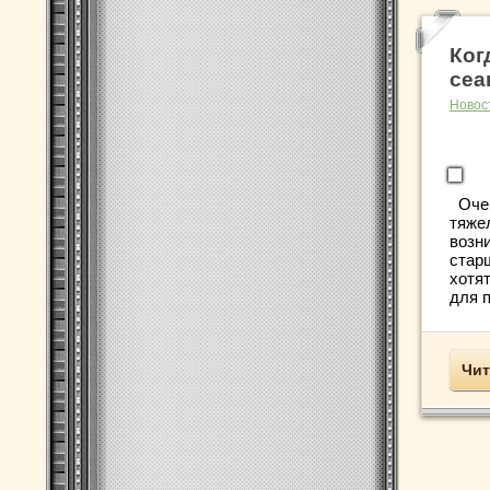
Ког
сеа
Новос
Очен
тяже
возн
стар
хотя
для п
Чит