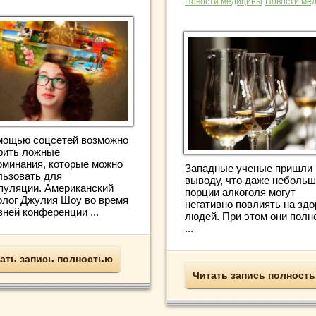
Новости медицины
Новости ме
мощью соцсетей возможно
рить ложные
оминания, которые можно
Западные ученые пришли 
льзовать для
выводу, что даже неболь
пуляции. Американский
порции алкоголя могут
олог Джулия Шоу во время
негативно повлиять на зд
ней конференции ...
людей. При этом они полн
...
ать запись полностью
Читать запись полност