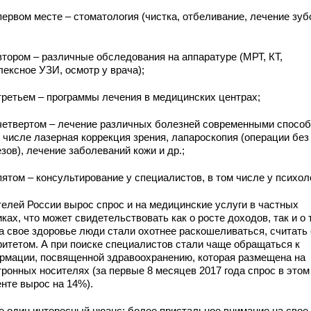
первом месте – стоматология (чистка, отбеливание, лечение зуб
втором – различные обследования на аппаратуре (МРТ, КТ,
лексное УЗИ, осмотр у врача);
 третьем – программы лечения в медицинских центрах;
 четвертом – лечение различных болезней современными способ
м числе лазерная коррекция зрения, лапароскопия (операции без
зов), лечение заболеваний кожи и др.;
пятом – консультирование у специалистов, в том числе у психол
телей России вырос спрос и на медицинские услуги в частных
ках, что может свидетельствовать как о росте доходов, так и о 
на свое здоровье люди стали охотнее раскошеливаться, считать 
ритетом. А при поиске специалистов стали чаще обращаться к
рмации, посвященной здравоохранению, которая размещена на
тронных носителях (за первые 8 месяцев 2017 года спрос в этом
енте вырос на 14%).
е один интересный нюанс: более пристальное внимание на свое