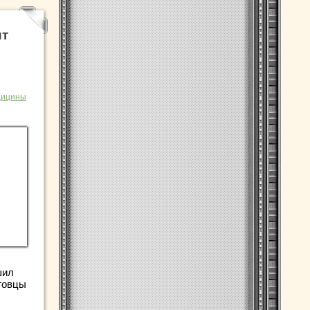
ит
дицины
шил
говцы