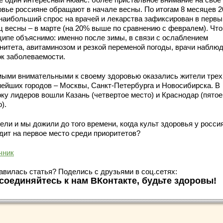
овье россияне обращают в начале весны. По итогам 8 месяцев 2
 наибольший спрос на врачей и лекарства зафиксирован в первы
ц весны – в марте (на 20% выше по сравнению с февралем). Что
ципе объяснимо: именно после зимы, в связи с ослаблением
нитета, авитаминозом и резкой переменой погоды, врачи наблю
ок заболеваемости.
мыми внимательными к своему здоровью оказались жители трех
нейших городов – Москвы, Санкт-Петербурга и Новосибирска. В
рку лидеров вошли Казань (четвертое место) и Краснодар (пятое
).
ели и мы дожили до того времени, когда культ здоровья у росси
дит на первое место среди приоритетов?
чник
авилась статья? Поделись с друзьями в соц.сетях:
соединяйтесь к нам ВКонтакте, будьте здоровы!