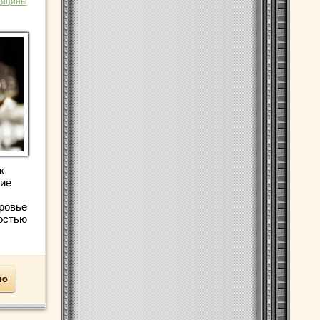
дицины
к
шие
оровье
остью
ью