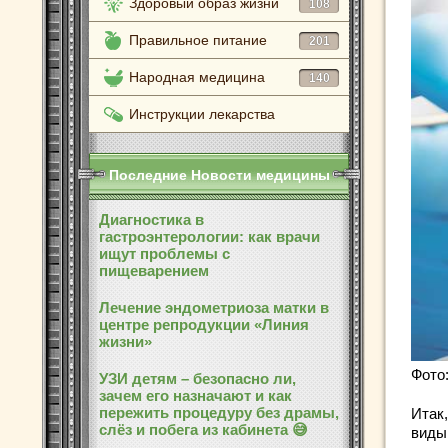
Здоровый образ жизни
108
Правильное питание
201
Народная медицина
140
Инструкции лекарства
Последние Новости медицины
Диагностика в
гастроэнтерологии: как врачи
ищут проблемы с
пищеварением
Лечение эндометриоза матки в
центре репродукции «Линия
жизни»
Фото:
УЗИ детям – безопасно ли,
зачем его назначают и как
пережить процедуру без драмы,
Итак
слёз и побега из кабинета 😅
виды