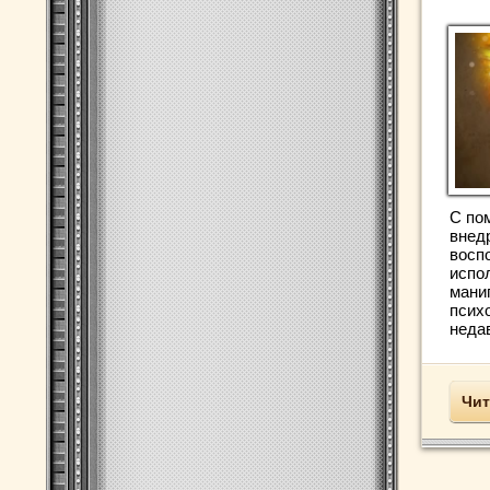
С по
внед
восп
испо
мани
псих
недав
Чит