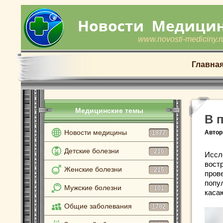
www.novosti-mediciny.r
Главна
Медицинские темы
В 
Новости медицины
Автор
1877
Детские болезни
216
Иссл
востр
Женские болезни
215
пров
попу
Мужские болезни
101
каса
Общие заболевания
1782