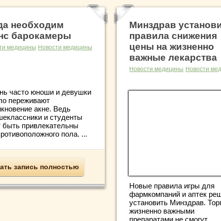
да необходим
Минздрав установ
нс барокамеры
правила снижения
цены на жизненно
ти медицины
Новости медицины
важные лекарства
Новости медицины
Новости ме
ь часто юноши и девушки
ло переживают
икновение акне. Ведь
шеклассники и студенты
т быть привлекательны
ротивоположного пола. ...
ать запись полностью
Новые правила игры для
фармкомпаний и аптек ре
установить Минздрав. Тор
жизненно важными
препаратами не смогут