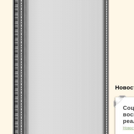
Новос
Соц
вос
реа
Новос