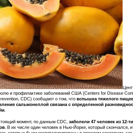
Цент
олю и профилактике заболеваний США (Centers for Disease Cont
revention, CDC) сообщают о том, что
вспышка тяжелого пище
вления сальмонеллой связана с определенной разновидно
йи
.
стоящий момент, по данным CDC,
заболели 47 человек из 12-ти
ов
. В их числе один человек в Нью-Йорке, который скончался, и
век, которые были госпитализированы в тяжелом состоянии, как