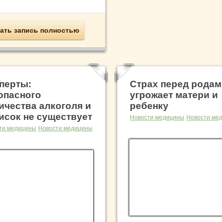
ать запись полностью
перты:
Страх перед рода
опасного
угрожает матери и
ичества алкоголя и
ребенку
исок не существует
Новости медицины
Новости ме
ти медицины
Новости медицины