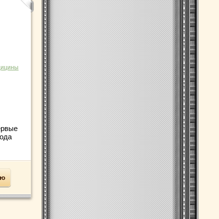
дицины
ервые
года
ью