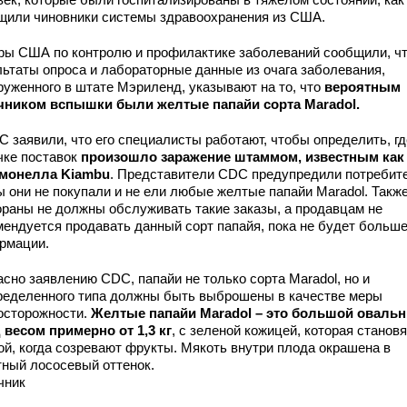
щили чиновники системы здравоохранения из США.
ры США по контролю и профилактике заболеваний сообщили, ч
льтаты опроса и лабораторные данные из очага заболевания,
руженного в штате Мэриленд, указывают на то, что
вероятным
чником вспышки были желтые папайи сорта Maradol.
C заявили, что его специалисты работают, чтобы определить, гд
чке поставок
произошло заражение штаммом, известным как
монелла Kiambu
. Представители CDC предупредили потребит
ы они не покупали и не ели любые желтые папайи Maradol. Такж
ораны не должны обслуживать такие заказы, а продавцам не
мендуется продавать данный сорт папайя, пока не будет больш
рмации.
сно заявлению CDC, папайи не только сорта Maradol, но и
ределенного типа должны быть выброшены в качестве меры
осторожности.
Желтые папайи Maradol – это большой оваль
 весом примерно от 1,3 кг
, с зеленой кожицей, которая станов
ой, когда созревают фрукты. Мякоть внутри плода окрашена в
тный лососевый оттенок.
чник