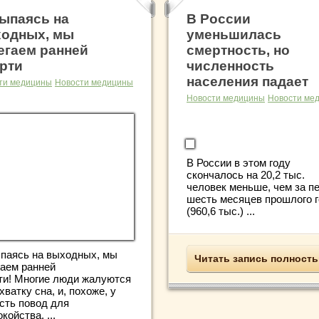
ыпаясь на
В России
одных, мы
уменьшилась
егаем ранней
смертность, но
рти
численность
населения падает
ти медицины
Новости медицины
Новости медицины
Новости ме
В России в этом году
скончалось на 20,2 тыс.
человек меньше, чем за п
шесть месяцев прошлого 
(960,6 тыс.) ...
паясь на выходных, мы
Читать запись полност
гаем ранней
ти! Многие люди жалуются
хватку сна, и, похоже, у
есть повод для
койства. ...