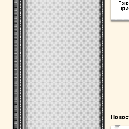
Понр
При
Новос