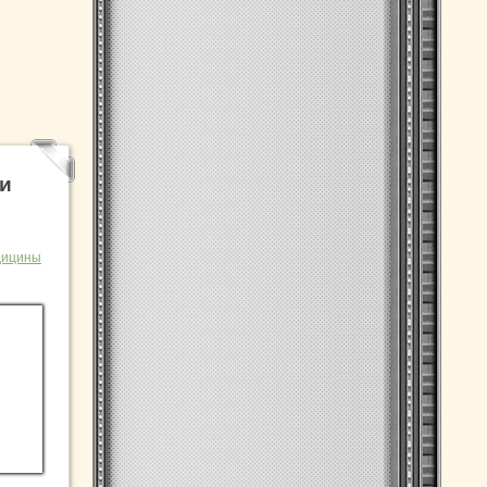
ми
дицины