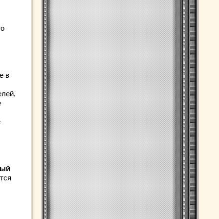
то
е в
елей,
е
е
ный
ятся