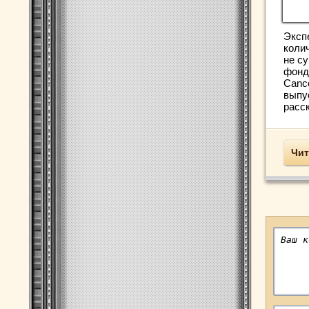
Эксп
коли
не с
фонд
Canc
выпу
расск
Чит