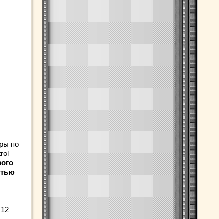
ры по
rol
вого
стью
 12