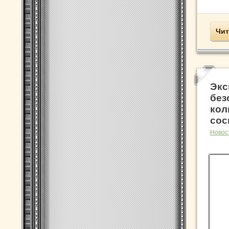
Чит
Экс
без
кол
сос
Новос