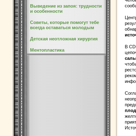
сооб
Выведение из запоя: трудности
и особенности
Цент
Советы, которые помогут тебе
резу
всегда оставаться молодым
обна
исто
Детская неотложная хирургия
В CD
Ментопластика
цепо
саль
чтоб
рест
реко
инфо
Согла
неоп
пред
плод
желт
прия
Исто