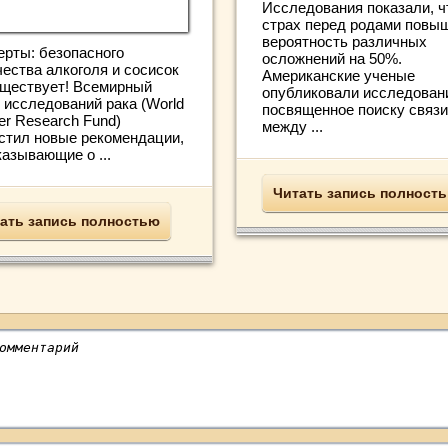
Исследования показали, ч
страх перед родами повы
вероятность различных
ерты: безопасного
осложнений на 50%.
чества алкоголя и сосисок
Американские ученые
уществует! Всемирный
опубликовали исследован
 исследований рака (World
посвященное поиску связи
er Research Fund)
между ...
стил новые рекомендации,
азывающие о ...
Читать запись полност
ать запись полностью