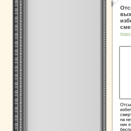
Отс
вых
изб
сме
Новос
Отсы
избе
смер
на не
них 
беспо