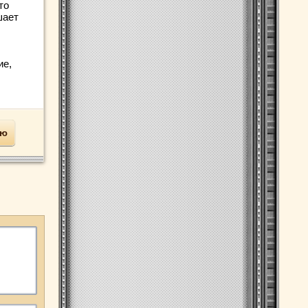
то
шает
ие,
ью