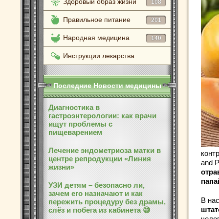
Здоровый образ жизни
108
Правильное питание
201
Народная медицина
140
Инструкции лекарства
Последние Новости медицины
Диагностика в
гастроэнтерологии: как врачи
ищут проблемы с
пищеварением
Лечение эндометриоза матки в
контр
центре репродукции «Линия
and P
жизни»
отра
папа
УЗИ детям – безопасно ли,
зачем его назначают и как
В на
пережить процедуру без драмы,
штат
слёз и побега из кабинета 😅
чело