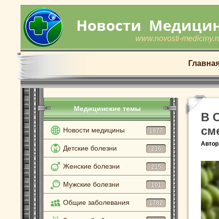
www.novosti-mediciny.r
Главна
Медицинские темы
В 
см
Новости медицины
1877
Автор
Детские болезни
216
Женские болезни
215
Мужские болезни
101
Общие заболевания
1782