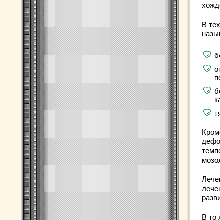
хожд
В тех
назы
б
о
п
б
к
т
Кром
дефо
темп
мозо
Лече
лече
разв
В то