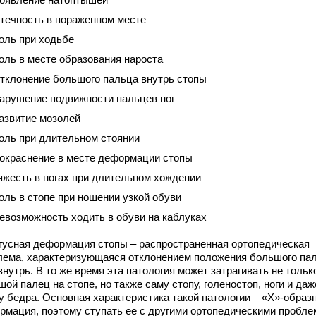
течность в пораженном месте
оль при ходьбе
оль в месте образования нароста
тклонение большого пальца внутрь стопы
арушение подвижности пальцев ног
азвитие мозолей
оль при длительном стоянии
окраснение в месте деформации стопы
яжесть в ногах при длительном хождении
оль в стопе при ношении узкой обуви
евозможность ходить в обуви на каблуках
гусная деформация стопы – распространенная ортопедическая
лема, характеризующаяся отклонением положения большого па
внутрь. В то же время эта патология может затрагивать не тольк
ой палец на стопе, но также саму стопу, голеностоп, ноги и даж
у бедра. Основная характеристика такой патологии – «Х»-образ
рмация, поэтому ступать ее с другими ортопедическими пробл