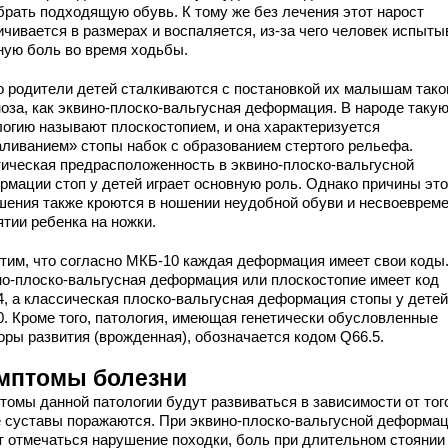
брать подходящую обувь. К тому же без лечения этот нарост
ичивается в размерах и воспаляется, из-за чего человек испыты
ную боль во время ходьбы.
о родители детей сталкиваются с постановкой их малышам тако
ноза, как эквино-плоско-вальгусная деформация. В народе таку
логию называют плоскостопием, и она характеризуется
аливанием» стопы набок с образованием стертого рельефа.
тическая предрасположенность в эквино-плоско-вальгусной
рмации стоп у детей играет основную роль. Однако причины это
шения также кроются в ношении неудобной обуви и несвоеврем
ятии ребенка на ножки.
тим, что согласно МКБ-10 каждая деформация имеет свои коды.
но-плоско-вальгусная деформация или плоскостопие имеет код
4, а классическая плоско-вальгусная деформация стопы у детей
0. Кроме того, патология, имеющая генетически обусловленные
оры развития (врожденная), обозначается кодом Q66.5.
мптомы болезни
томы данной патологии будут развиваться в зависимости от тог
е суставы поражаются. При эквино-плоско-вальгусной деформа
т отмечаться нарушение походки, боль при длительном стоянии