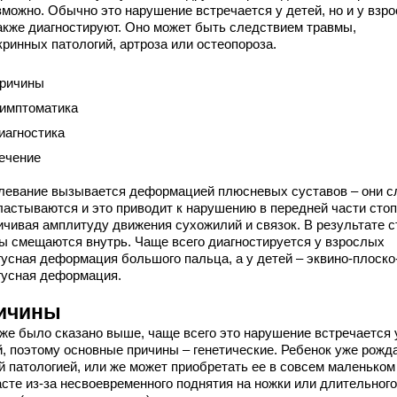
зможно. Обычно это нарушение встречается у детей, но и у взр
также диагностируют. Оно может быть следствием травмы,
кринных патологий, артроза или остеопороза.
ричины
имптоматика
иагностика
ечение
левание вызывается деформацией плюсневых суставов – они с
ластываются и это приводит к нарушению в передней части стоп
ичивая амплитуду движения сухожилий и связок. В результате 
бы смещаются внутрь. Чаще всего диагностируется у взрослых
гусная деформация большого пальца, а у детей – эквино-плоско
гусная деформация.
ичины
уже было сказано выше, чаще всего это нарушение встречается 
й, поэтому основные причины – генетические. Ребенок уже рожд
ой патологией, или же может приобретать ее в совсем маленьком
асте из-за несвоевременного поднятия на ножки или длительного