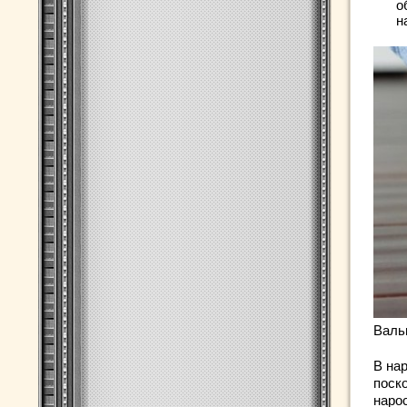
о
н
Валь
В на
поск
нарос