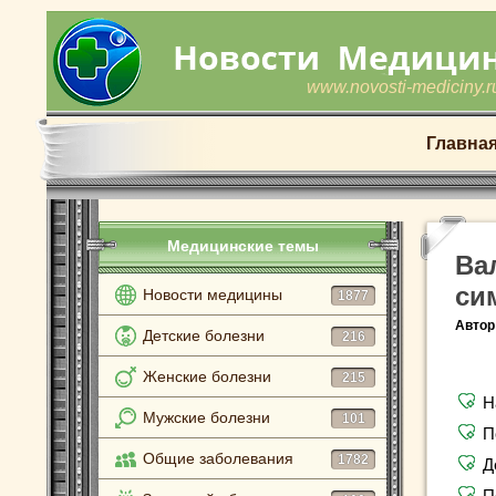
www.novosti-mediciny.r
Главна
Медицинские темы
Ва
си
Новости медицины
1877
Автор
Детские болезни
216
Женские болезни
215
Н
Мужские болезни
101
П
Общие заболевания
1782
Д
П