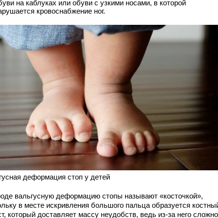
буви на каблуках или обуви с узкими носами, в которой
арушается кровоснабжение ног.
гусная деформация стоп у детей
роде вальгусную деформацию стопы называют «косточкой»,
ольку в месте искривления большого пальца образуется костны
т, который доставляет массу неудобств, ведь из-за него сложно