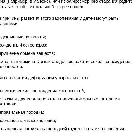
ия (например, в манеже), или из-за чрезмерного старания родит
ать так, чтобы их малыш быстрее пошел.
е причины развития этого заболевания у детей могут быть
ующими:
ндокринные патологии;
рожденный остеопороз;
арушение обмена веществ;
ехватка витамина D и как следствие рахитические повреждения
онечностей.
ины развития деформации у взрослых, это:
равматические повреждения конечностей;
ртрозы и другие дегенеративно-воспалительные патологии
уставов;
еправильная походка;
осолапость и плоскостопие;
овышенная нагрузка на передний отдел стопы из-за ношения