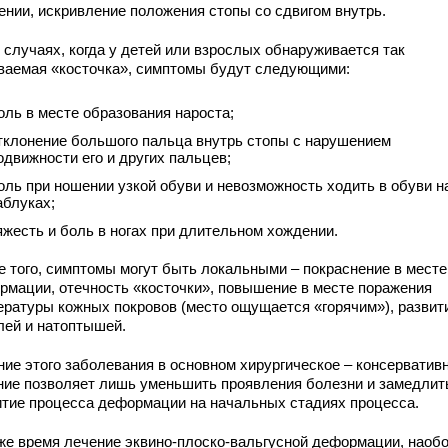
ении, искривление положения стопы со сдвигом внутрь.
 случаях, когда у детей или взрослых обнаруживается так
ваемая «косточка», симптомы будут следующими:
оль в месте образования нароста;
тклонение большого пальца внутрь стопы с нарушением
одвижности его и других пальцев;
оль при ношении узкой обуви и невозможность ходить в обуви н
аблуках;
яжесть и боль в ногах при длительном хождении.
е того, симптомы могут быть локальными – покраснение в месте
рмации, отечность «косточки», повышение в месте поражения
ературы кожных покровов (место ощущается «горячим»), развит
лей и натоптышей.
ние этого заболевания в основном хирургическое – консерватив
ние позволяет лишь уменьшить проявления болезни и замедлит
итие процесса деформации на начальных стадиях процесса.
 же время лечение эквино-плоско-вальгусной деформации, наобо