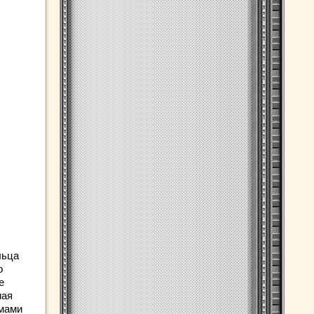
льца
о
е
ная
емами