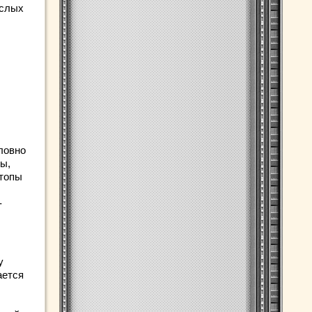
ослых
ловно
ы,
стопы
-
у
ается