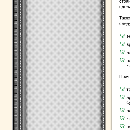
стоян
сдел
Такж
след
э
в
н
н
к
Прич
т
а
с
н
к
п