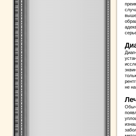
преи
случ
выше
обращ
адек
серь
Ди
Диагн
уста
иссл
экви
тольк
рент
не н
Ле
Обыч
появ
уплощ
изна
забо
мето