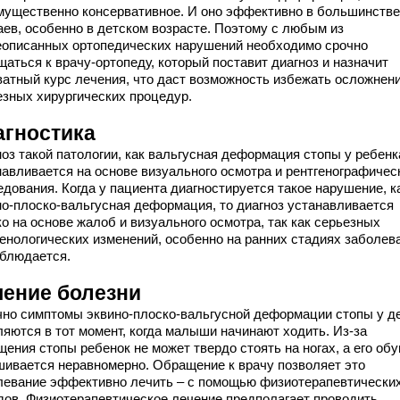
мущественно консервативное. И оно эффективно в большинстве
аев, особенно в детском возрасте. Поэтому с любым из
описанных ортопедических нарушений необходимо срочно
аться к врачу-ортопеду, который поставит диагноз и назначит
ватный курс лечения, что даст возможность избежать осложнени
езных хирургических процедур.
агностика
оз такой патологии, как вальгусная деформация стопы у ребенк
навливается на основе визуального осмотра и рентгенографичес
едования. Когда у пациента диагностируется такое нарушение, к
но-плоско-вальгусная деформация, то диагноз устанавливается
о на основе жалоб и визуального осмотра, так как серьезных
генологических изменений, особенно на ранних стадиях заболев
аблюдается.
чение болезни
но симптомы эквино-плоско-вальгусной деформации стопы у д
ляются в тот момент, когда малыши начинают ходить. Из-за
ения стопы ребенок не может твердо стоять на ногах, а его обу
шивается неравномерно. Обращение к врачу позволяет это
левание эффективно лечить – с помощью физиотерапевтически
дов. Физиотерапевтическое лечение предполагает проводить