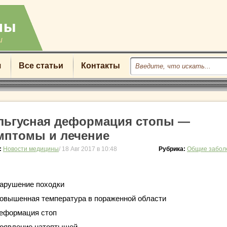
u
я
Все статьи
Контакты
льгусная деформация стопы —
мптомы и лечение
:
Новости медицины
/ 18 Авг 2017 в 10:48
Рубрика:
Общие забол
арушение походки
овышенная температура в пораженной области
еформация стоп
оявление натоптышей