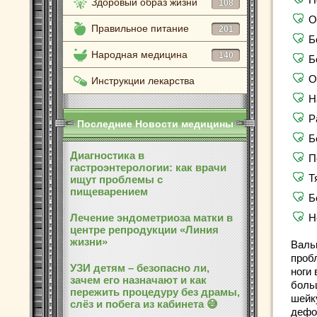
Здоровый образ жизни
108
О
Правильное питание
201
Б
Народная медицина
140
Б
О
Инструкции лекарства
Н
Р
Последние Новости медицины
Б
Диагностика в
П
гастроэнтерологии: как врачи
Т
ищут проблемы с
пищеварением
Б
Лечение эндометриоза матки в
Н
центре репродукции «Линия
жизни»
Валь
проб
УЗИ детям – безопасно ли,
ноги 
зачем его назначают и как
больш
пережить процедуру без драмы,
шейк
слёз и побега из кабинета 😅
дефо