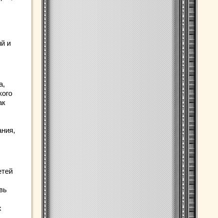
й и
а,
кого
ак
ания,
етей
вь
х