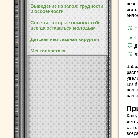
нево
Выведение из запоя: трудности
его 
и особенности
эндо
Советы, которые помогут тебе
всегда оставаться молодым
П
С
Детская неотложная хирургия
Д
Ментопластика
Л
Забо
расп
увел
как 
валь
валь
Пр
Как 
дете
с эт
возр