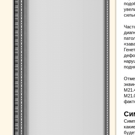
подо
увел
силь
Част
диаг
пато
«зав
Гене
дефо
нару
подн
Отме
экви
М21.
М21.
факт
Си
Симп
каки
буде