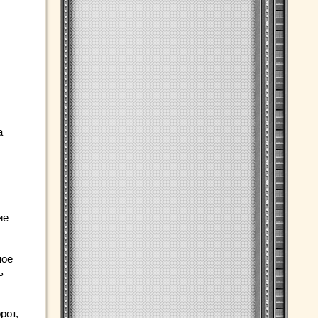
а
ие
ное
ь
рот,