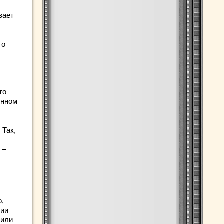
вает
го
ю
го
енном
 Так,
 –
о,
ции
 или