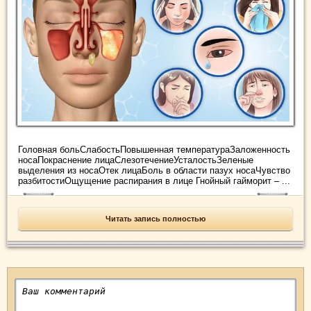
Головная больСлабостьПовышенная температураЗаложенность
носаПокраснение лицаСлезотечениеУсталостьЗеленые
выделения из носаОтек лицаБоль в области пазух носаЧувство
разбитостиОщущение распирания в лице Гнойный гайморит – ...
Читать запись полностью