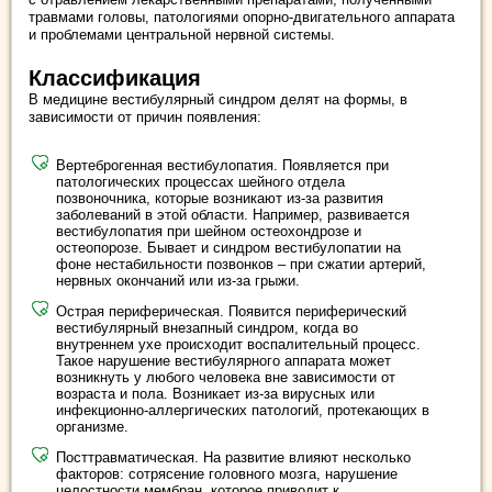
травмами головы, патологиями опорно-двигательного аппарата
и проблемами центральной нервной системы.
Классификация
В медицине вестибулярный синдром делят на формы, в
зависимости от причин появления:
Вертеброгенная вестибулопатия. Появляется при
патологических процессах шейного отдела
позвоночника, которые возникают из-за развития
заболеваний в этой области. Например, развивается
вестибулопатия при шейном остеохондрозе и
остеопорозе. Бывает и синдром вестибулопатии на
фоне нестабильности позвонков – при сжатии артерий,
нервных окончаний или из-за грыжи.
Острая периферическая. Появится периферический
вестибулярный внезапный синдром, когда во
внутреннем ухе происходит воспалительный процесс.
Такое нарушение вестибулярного аппарата может
возникнуть у любого человека вне зависимости от
возраста и пола. Возникает из-за вирусных или
инфекционно-аллергических патологий, протекающих в
организме.
Посттравматическая. На развитие влияют несколько
факторов: сотрясение головного мозга, нарушение
целостности мембран, которое приводит к