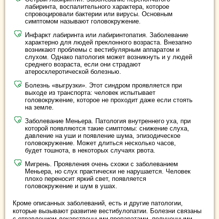
лабиринта, воспалительного характера, которое
спровоцировали бактерии или вирусы. Основным
симптомом называют головокружение.
Инфаркт лабиринта или лабиринтопатия. Заболевание
характерно для людей преклонного возраста. Внезапно
возникают проблемы с вестибулярным аппаратом и
слухом. Однако патология может возникнуть и у людей
среднего возраста, если они страдают
атеросклеротической болезнью.
Болезнь «выгрузки». Этот синдром проявляется при
выходе из транспорта: человек испытывает
головокружение, которое не проходит даже если стоять
на земле.
Заболевание Меньера. Патология внутреннего уха, при
которой появляются такие симптомы: снижение слуха,
давление на уши и появление шума, эпизодическое
головокружение. Может длиться несколько часов,
будет тошнота, в некоторых случаях рвота.
Мигрень. Проявления очень схожи с заболеванием
Меньера, но слух практически не нарушается. Человек
плохо переносит яркий свет, появляется
головокружение и шум в ушах.
Кроме описанных заболеваний, есть и другие патологии,
которые вызывают развитие вестибулопатии. Болезни связаны
с отравлением лекарственными препаратами, полученными