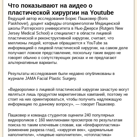
Что показывают на аидео о
пластической хирургии на Youtube
Ведущий автор исследования Борис Пашковер (Boris
Paskhover), доцент кафедры отоларингологии Медицинской
школы Ратгерского университета в Нью-Джерси (Rutgers New
Jersey Medical School) и специалист в области лицевой
пластической и реконструктивной хирургии, считает, что
миллионы людей, которые обращаются к YouTube за
информацией о лицевой пластической хирургии, на самом деле
получают ложное представление, поскольку такие видео не
говорят обычно о сопутствующих рисках и не предлагают
альтернативные варианты.
Результаты исследования были недавно опубликованы в
журнале JAMA Facial Plastic Surgery.
«Видеоролики о лицевой пластической хирургии зачастую могут
являться лишь продуктом маркетинговых кампаний, поэтому не
стоит на них ориентироваться, чтобы получить надлежащую
информацию по данному вопросу», — говорит Пашковер.
Пашковер и команда студентов оценили 240 популярных
видеороликов с 160 миллионами просмотров по результатам
поиска по таким ключевым словам, как «блефаропластика»
(изменение разреза глаз), «хирургия век», «дермальные
наполнители», «лицевые наполнители», «отопластика»