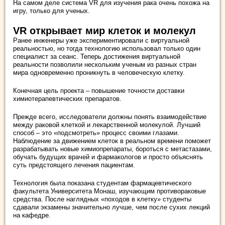
На самом деле система VR для изучения рака очень похожа на
игру, только для ученых.
VR открывает мир клеток и молекул
Ранее инженеры уже экспериментировали с виртуальной
реальностью, но тогда технологию использовал только один
специалист за сеанс. Теперь достижения виртуальной
реальности позволили нескольким ученым из разных стран
мира одновременно проникнуть в человеческую клетку.
Конечная цель проекта – повышение точности доставки
химиотерапевтических препаратов.
Прежде всего, исследователи должны понять взаимодействие
между раковой клеткой и лекарственной молекулой. Лучший
способ – это «подсмотреть» процесс своими глазами.
Наблюдение за движением клеток в реальном времени поможет
разрабатывать новые химиопрепараты, бороться с метастазами,
обучать будущих врачей и фармакологов и просто объяснять
суть предстоящего лечения пациентам.
Технология была показана студентам фармацевтического
факультета Университета Монаш, изучающим противораковые
средства. После наглядных «походов в клетку» студенты
сдавали экзамены значительно лучше, чем после сухих лекций
на кафедре.