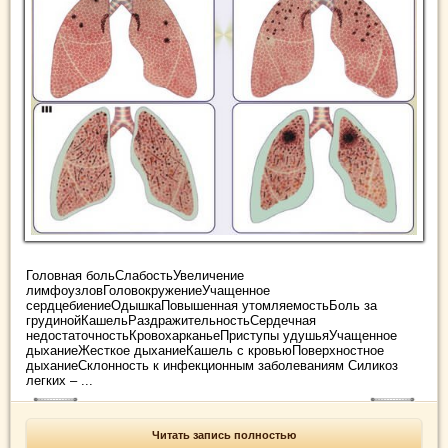
Головная больСлабостьУвеличение
лимфоузловГоловокружениеУчащенное
сердцебиениеОдышкаПовышенная утомляемостьБоль за
грудинойКашельРаздражительностьСердечная
недостаточностьКровохарканьеПриступы удушьяУчащенное
дыханиеЖесткое дыханиеКашель с кровьюПоверхностное
дыханиеСклонность к инфекционным заболеваниям Силикоз
легких – ...
Читать запись полностью