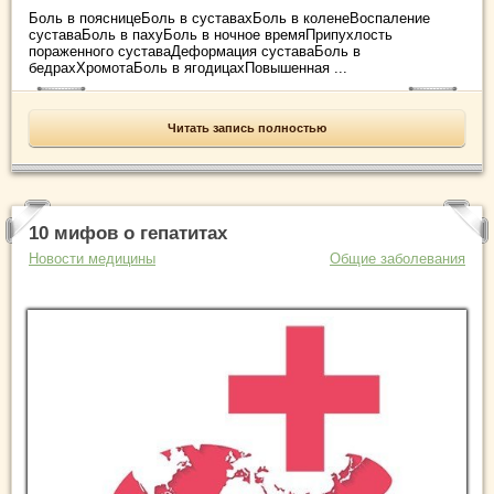
Боль в поясницеБоль в суставахБоль в коленеВоспаление
суставаБоль в пахуБоль в ночное времяПрипухлость
пораженного суставаДеформация суставаБоль в
бедрахХромотаБоль в ягодицахПовышенная ...
Читать запись полностью
10 мифов о гепатитах
Новости медицины
Общие заболевания