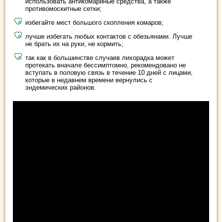
использовать антикомариные средства, а также
противомоскитные сетки;
избегайте мест большого скопления комаров;
лучше избегать любых контактов с обезьянами. Лучше
не брать их на руки, не кормить;
так как в большинстве случаев лихорадка может
протекать вначале бессимптомно, рекомендовано не
вступать в половую связь в течение 10 дней с лицами,
которые в недавнем времени вернулись с
эндемических районов.