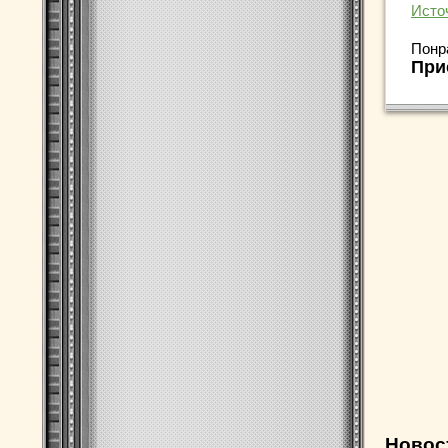
Исто
Понр
При
Новос