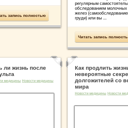
регулярным самостоятел
обследованием молочных
желез (самообследование
ать запись полностью
груди) или вы ...
Читать запись полност
ь ли жизнь после
Как продлить жизн
ульта
невероятные секр
долгожителей со в
ти медицины
Новости медицины
мира
Новости медицины
Новости ме