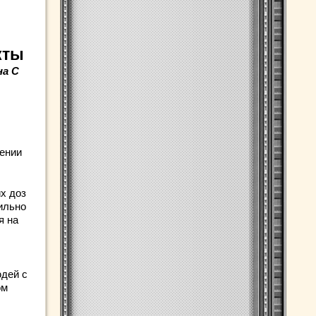
кты
на С
чении
х доз
ильно
я на
юдей с
ом