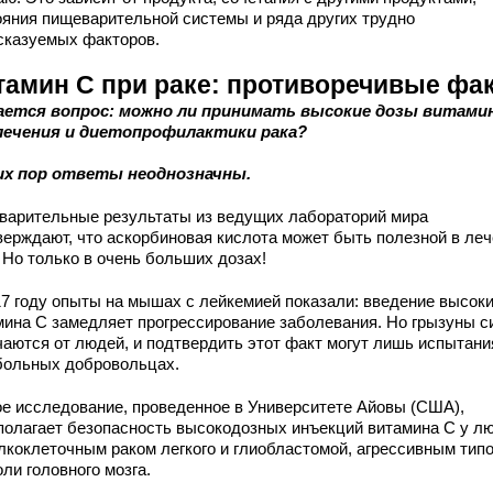
ояния пищеварительной системы и ряда других трудно
сказуемых факторов.
тамин С при раке: противоречивые фа
ется вопрос: можно ли принимать высокие дозы витами
лечения и диетопрофилактики рака?
их пор ответы неоднозначны.
варительные результаты из ведущих лабораторий мира
верждают, что аскорбиновая кислота может быть полезной в ле
 Но только в очень больших дозах!
17 году опыты на мышах с лейкемией показали: введение высоки
мина С замедляет прогрессирование заболевания. Но грызуны с
чаются от людей, и подтвердить этот факт могут лишь испытани
больных добровольцах.
ое исследование, проведенное в Университете Айовы (США),
полагает безопасность высокодозных инъекций витамина С у л
лкоклеточным раком легкого и глиобластомой, агрессивным тип
ли головного мозга.