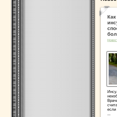
Как
инс
спо
бол
Новос
Инсу
неизб
Врачи
счит
если
...