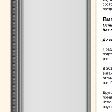
сост
пред
Ви
Оста
для 
До с
Пред
подт
рака.
В 20
вита
отли
онко
Друг
пред
неме
опухо