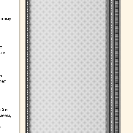
отому
т
ным
в
яет
ый и
меем,
к