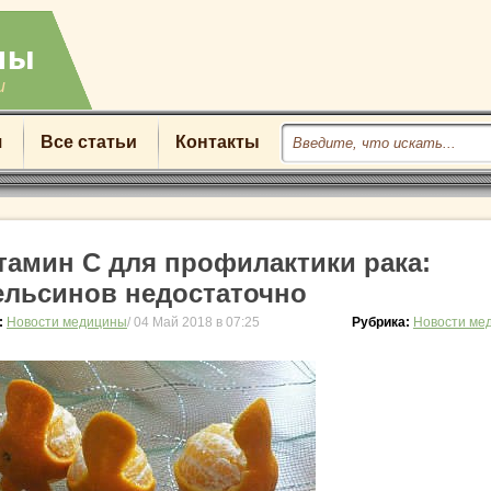
u
я
Все статьи
Контакты
тамин С для профилактики рака:
ельсинов недостаточно
:
Новости медицины
/ 04 Май 2018 в 07:25
Рубрика:
Новости ме