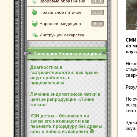
Здоровый образ жизни
108
Правильное питание
201
Народная медицина
140
Инструкции лекарства
СМИ 
но м
наук
Последние Новости медицины
Незд
Диагностика в
стар
гастроэнтерологии: как врачи
свер
ищут проблемы с
пищеварением
Резу
Лечение эндометриоза матки в
Но о
центре репродукции «Линия
жизни»
аско
синт
УЗИ детям – безопасно ли,
зачем его назначают и как
Здес
пережить процедуру без драмы,
«куш
слёз и побега из кабинета 😅