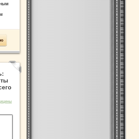
ьным
м
ью
ь:
еты
сего
дицины