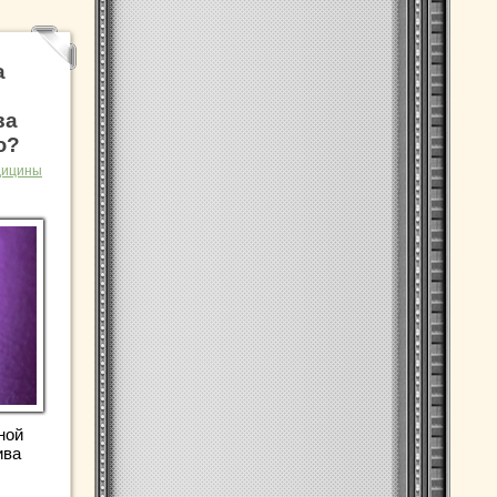
а
ва
ю?
дицины
ной
ива