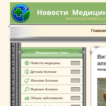
www.novosti-mediciny.r
Главна
Медицинские темы
Ви
ап
Новости медицины
1877
Автор
Детские болезни
216
Женские болезни
215
Мужские болезни
101
Общие заболевания
1782