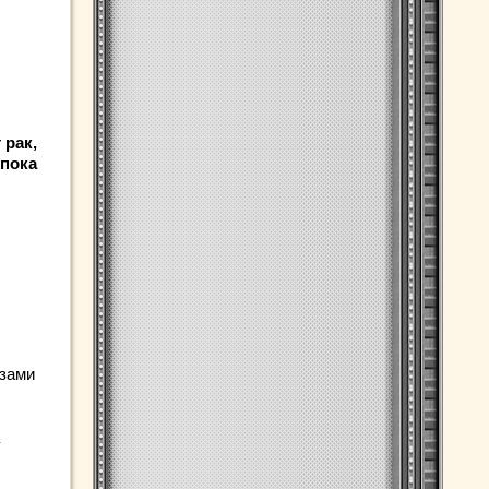
 рак,
 пока
озами