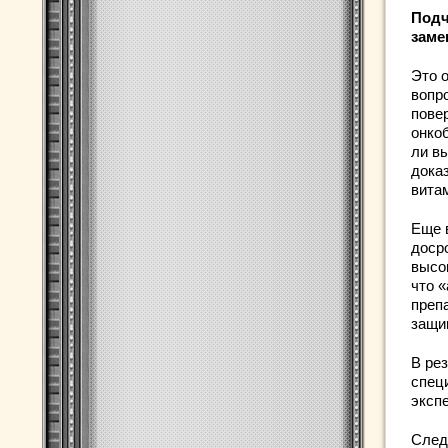
Подч
заме
Это 
вопро
пове
онко
ли в
дока
витам
Еще 
доср
высо
что 
преп
защи
В рез
специ
эксп
След