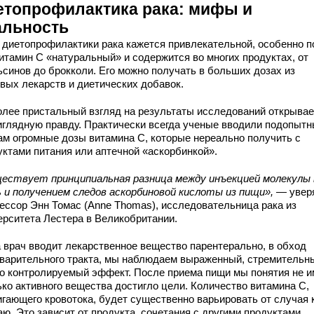
етопрофилактика рака: мифы и
альность
 диетопрофилактики рака кажется привлекательной, особенно п
витамин С «натуральный» и содержится во многих продуктах, от
ьсинов до брокколи. Его можно получать в больших дозах из
вых лекарств и диетических добавок.
олее пристальный взгляд на результаты исследований открывае
иглядную правду. Практически всегда ученые вводили подопыт
м огромные дозы витамина С, которые нереально получить с
уктами питания или аптечной «аскорбинкой».
ествует принципиальная разница между инъекцией молекулы 
ь и получением следов аскорбиновой кислоты из пищи»,
— увер
ессор Энн Томас (Anne Thomas), исследовательница рака из
ерситета Лестера в Великобритании.
а врач вводит лекарственное вещество парентерально, в обход
варительного тракта, мы наблюдаем выраженный, стремительн
го контролируемый эффект. После приема пищи мы понятия не и
ько активного вещества достигло цели. Количество витамина С,
игающего кровотока, будет существенно варьировать от случая 
ю. Это зависит от продукта, сочетания с другими продуктами,