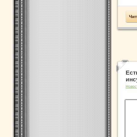
Чит
Ест
инс
Новос