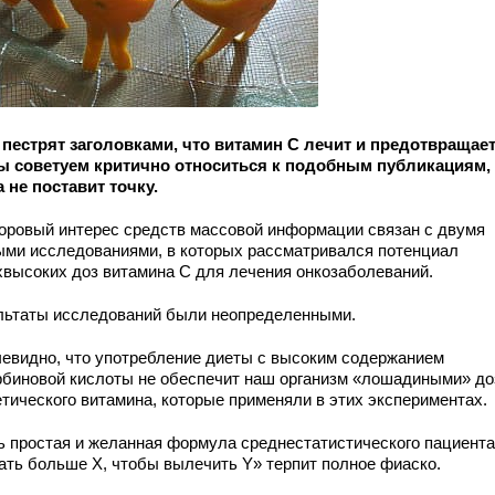
пестрят заголовками, что витамин С лечит и предотвращает
ы советуем критично относиться к подобным публикациям,
а не поставит точку.
оровый интерес средств массовой информации связан с двумя
ыми исследованиями, в которых рассматривался потенциал
хвысоких доз витамина С для лечения онкозаболеваний.
льтаты исследований были неопределенными.
чевидно, что употребление диеты с высоким содержанием
рбиновой кислоты не обеспечит наш организм «лошадиными» д
етического витамина, которые применяли в этих экспериментах.
ь простая и желанная формула среднестатистического пациента
ать больше Х, чтобы вылечить Y» терпит полное фиаско.