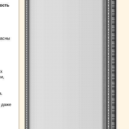
ость
пасны
ых
и,
а.
я даже