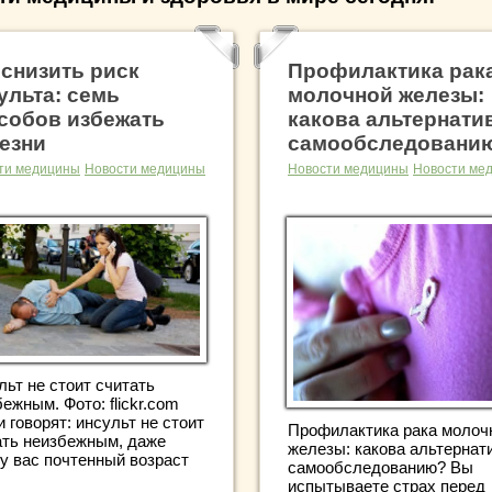
 снизить риск
Профилактика рак
ульта: семь
молочной железы:
собов избежать
какова альтернати
езни
самообследовани
ти медицины
Новости медицины
Новости медицины
Новости ме
льт не стоит считать
ежным. Фото: flickr.com
 говорят: инсульт не стоит
Профилактика рака молоч
ать неизбежным, даже
железы: какова альтернат
 у вас почтенный возраст
самообследованию? Вы
испытываете страх перед