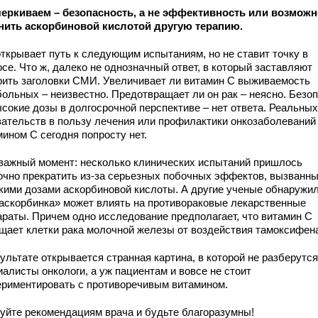
еркиваем – безопасность, а не эффективность или возможн
нить аскорбиновой кислотой другую терапию.
открывает путь к следующим испытаниям, но не ставит точку в
се. Что ж, далеко не однозначный ответ, в который заставляют
рить заголовки СМИ. Увеличивает ли витамин С выживаемость
больных – неизвестно. Предотвращает ли он рак – неясно. Безо
ысокие дозы в долгосрочной перспективе – нет ответа. Реальных
зательств в пользу лечения или профилактики онкозаболеваний
ином С сегодня попросту нет.
важный момент: несколько клинических испытаний пришлось
очно прекратить из-за серьезных побочных эффектов, вызванн
кими дозами аскорбиновой кислоты. А другие ученые обнаружил
«аскорбинка» может влиять на противораковые лекарственные
араты. Причем одно исследование предполагает, что витамин С
щает клетки рака молочной железы от воздействия тамоксифен
ультате открывается странная картина, в которой не разберутс
алисты онкологи, а уж пациентам и вовсе не стоит
ериментировать с противоречивым витамином.
уйте рекомендациям врача и будьте благоразумны!