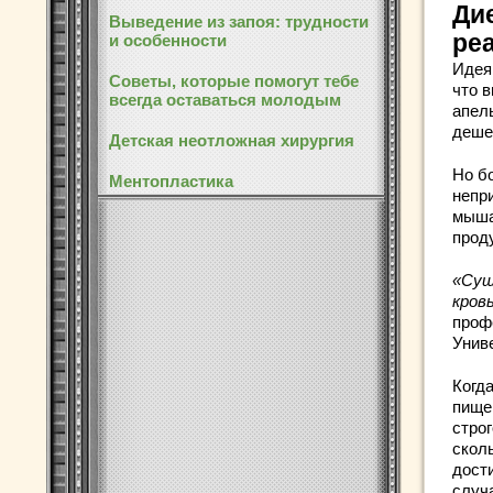
Ди
Выведение из запоя: трудности
ре
и особенности
Идея
Советы, которые помогут тебе
что 
всегда оставаться молодым
апел
деше
Детская неотложная хирургия
Но б
Ментопластика
непр
мыша
прод
«Сущ
кров
проф
Унив
Когд
пище
стро
скол
дост
случа