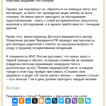
Бакулева академик Лео Бокерия.
Однако, как подчеркнул он, обратиться за помощью могут все
желающие, за много лет проведения акции никому не было
отказано. Но врачи просят приходить на обследование
подготовленными – взять с собой историюболезни, результаты
анализов и обследований, а в идеале прийти вместе с лечащим
врачом.
Кроме того, врачи-педиатры Детского медицинского центра
Управления делами Президента РФ проведут мастер-классы
для молодых родителей и ответят на насущные вопросы по
уходу и грудному вскармливанию младенцев.
А специалисты МЧС России расскажут, что нужно знать о
первой помощи и обучить основным элементам ее оказания
(сердечно-легочная реанимация, инородное тело в
дыхательных путях). Помимо медицинской части, в каждом
городе в этом году пройдет фестиваль «Сохрани свое
здоровье» и акция «10 тысяч шагов к жизни» — именно столько
– чуть больше 7 км в день должен проходить каждый человек.
Источник
Понравилась статья? Поделись с друзьями в соц.сетях: