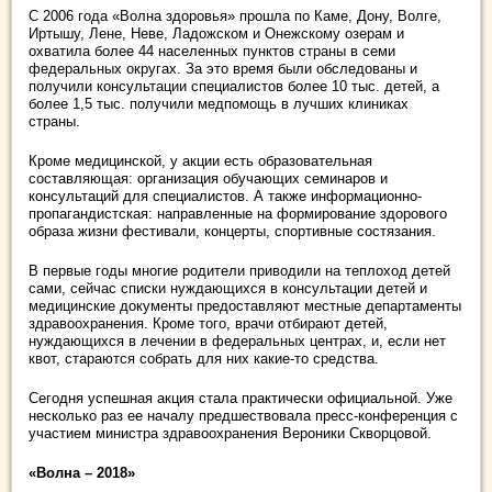
С 2006 года «Волна здоровья» прошла по Каме, Дону, Волге,
Иртышу, Лене, Неве, Ладожском и Онежскому озерам и
охватила более 44 населенных пунктов страны в семи
федеральных округах. За это время были обследованы и
получили консультации специалистов более 10 тыс. детей, а
более 1,5 тыс. получили медпомощь в лучших клиниках
страны.
Кроме медицинской, у акции есть образовательная
составляющая: организация обучающих семинаров и
консультаций для специалистов. А также информационно-
пропагандистская: направленные на формирование здорового
образа жизни фестивали, концерты, спортивные состязания.
В первые годы многие родители приводили на теплоход детей
сами, сейчас списки нуждающихся в консультации детей и
медицинские документы предоставляют местные департаменты
здравоохранения. Кроме того, врачи отбирают детей,
нуждающихся в лечении в федеральных центрах, и, если нет
квот, стараются собрать для них какие-то средства.
Сегодня успешная акция стала практически официальной. Уже
несколько раз ее началу предшествовала пресс-конференция с
участием министра здравоохранения Вероники Скворцовой.
«Волна – 2018»