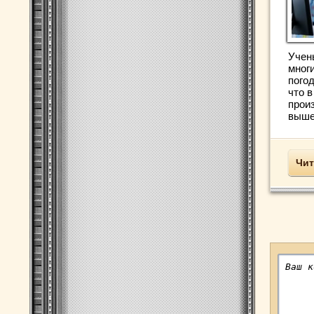
Учены
мног
погод
что в
прои
выше 
Чит