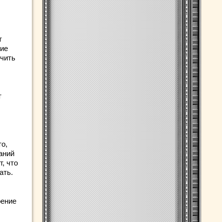
т
гие
гчить
т
то,
аний
, что
ать.
оение