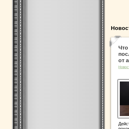
Новос
Что
пос
от 
Новос
Дейс
похо