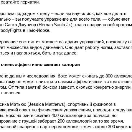
 хватайте перчатки.
орошим подходом к делу – если вы научились, как все делать
ильно – вы получаете упражнение для всего тела, — объясняет
н Санта Джуниор (Hernan Santa Jr.), глава спарринговой програ
ybodyFights в Нью-Йорке.
ирование состоит из множества других упражнений, поскольку о
ует множества видов движения. Оно дает работу ногам, заставл
ться и наклоняться, бить и так далее.
 очень эффективно сжигает калории
асно данным исследования, бокс может сжигать до 800 килокал
 поэтому он может считаться самым эффективным в этом отнош
ом. От типа занятий боксом зависит, сколько конкретно энергии
т человек.
сика Мэтьюс (Jessica Matthews), спортивный физиолог в
иканский совет по физическим упражнениям, приводит следую
. Бокс на ринге сжигает 400 килокалорий за полчаса, но
рование с грушей забирает 200 килокалорий за то же время.
часовой спарринг с партнером поможет сжечь около 300 килока