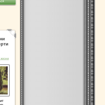
ни
ерти
 жизни
ит
om