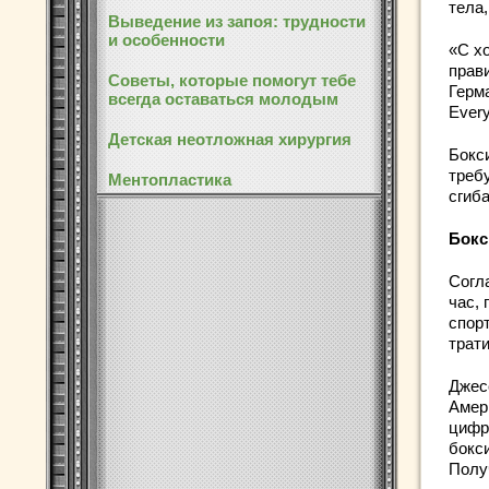
тела,
Выведение из запоя: трудности
и особенности
«С х
прав
Советы, которые помогут тебе
Герма
всегда оставаться молодым
Ever
Детская неотложная хирургия
Бокс
треб
Ментопластика
сгиба
Бокс
Согл
час,
спорт
трати
Джес
Амер
цифры
бокси
Полу