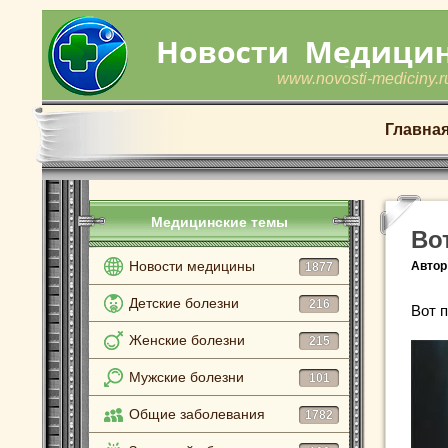
www.novosti-mediciny.r
Главна
Медицинские темы
Во
Новости медицины
Автор
1877
Детские болезни
216
Вот 
Женские болезни
215
Мужские болезни
101
Общие заболевания
1782