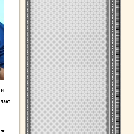
 и
 дает
тей