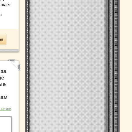
ышает
я
о
ью
 за
ые
ые
кам
 жизни