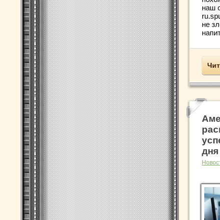
наш о
ru.sp
не з
напит
Чит
Аме
рас
усп
дня
Новос