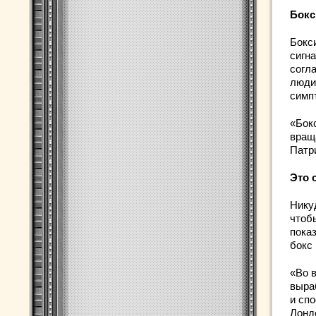
Бокс
Бокс
сигн
согл
люди
симп
«Бок
вращ
Патр
Это 
Нику
чтоб
пока
бокс
«Во 
выра
и сп
Лонд