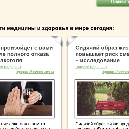
ти медицины и здоровья в мире сегодня:
 произойдет с вами
Сидячий образ жиз
ле полного отказа
повышает риск см
алкоголя
– исследование
ти медицины
Новости медицины
Здоровый образ жизни
Здоровый образ
твие алкоголя в чем-то
Сидячий образ жизни вред
же на действие сахара на
здоровью. Фото: pixabay.c