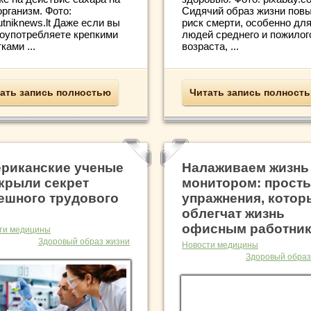
рганизм. Фото:
Сидячий образ жизни пов
utniknews.lt Даже если вы
риск смерти, особенно дл
лоупотребляете крепкими
людей среднего и пожилог
ками ...
возраста, ...
ать запись полностью
Читать запись полност
риканские ученые
Налаживаем жизнь
крыли секрет
монитором: прост
ешного трудового
упражнения, котор
облегчат жизнь
офисным работни
ти медицины
Здоровый образ жизни
Новости медицины
Здоровый образ