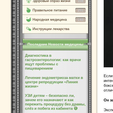
Здоровый образ жизни
108
Правильное питание
201
Народная медицина
140
Инструкции лекарства
Последние Новости медицины
Диагностика в
гастроэнтерологии: как врачи
ищут проблемы с
пищеварением
Если
Лечение эндометриоза матки в
инте
центре репродукции «Линия
бокс
жизни»
отлич
УЗИ детям – безопасно ли,
зачем его назначают и как
Он з
пережить процедуру без драмы,
слёз и побега из кабинета 😅
Экспе