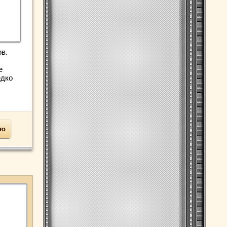
в.
е
едко
ью