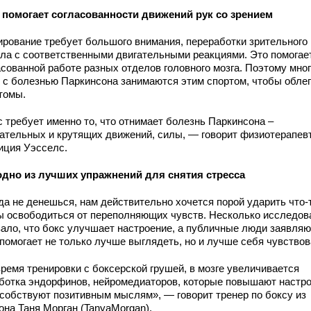
 помогает согласованности движений рук со зрением
ирование требует большого внимания, переработки зрительного
ала с соответственными двигательными реакциями. Это помогае
асованной работе разных отделов головного мозга. Поэтому мно
 с болезнью Паркинсона занимаются этим спортом, чтобы обле
томы.
с требует именно то, что отнимает болезнь Паркинсона –
ательных и крутящих движений, силы, — говорит физиотерапев
иция Уэсселс.
одно из лучших упражнений для снятия стресса
да не денешься, нам действительно хочется порой ударить что-
ы освободиться от переполняющих чувств. Несколько исследов
зало, что бокс улучшает настроение, а публичные люди заявляют
 помогает не только лучше выглядеть, но и лучше себя чувствов
время тренировки с боксерской грушей, в мозге увеличивается
ботка эндорфинов, нейромедиаторов, которые повышают настр
особствуют позитивным мыслям», — говорит тренер по боксу из
она Таня Морган (TanyaMorgan).