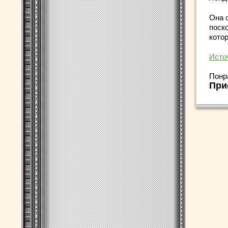
Она 
поск
кото
Исто
Понр
При