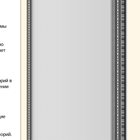
ммы
но
яет
орий в
ении
щие
лорий.